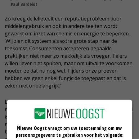
Paul Bardelot
Zo kreeg de lelieteelt een reputatieprobleem door
middelengebruik en ook in andere teelten wordt
gewerkt om inzet van chemie en energie te beperken.
‘Wij zien dit systeem als extra grote stap naar de
toekomst. Consumenten accepteren bepaalde
praktijken niet meer zo makkelijk als vroeger. Telers
willen liever niet spuiten, maar om uitval te voorkomen
moeten ze dat nu nog wel. Tijdens onze proeven
hebben we geen enkel fungicide toegepast en dat is
zeker niet onbelangrijk.’
De volgende fase is een proefopstelling die de praktijk
nabootst, inclusief een uitgewerkte businesscase. ‘Doel
is dat telers meteen aan de slag kunnen. Dat vraagt de
nodige investeringen, maar we denken dat de
Nieuwe Oogst vraagt om uw toestemming om uw
businesscase ontzettend interessant kan worden met
persoonsgegevens te gebruiken voor het volgende: