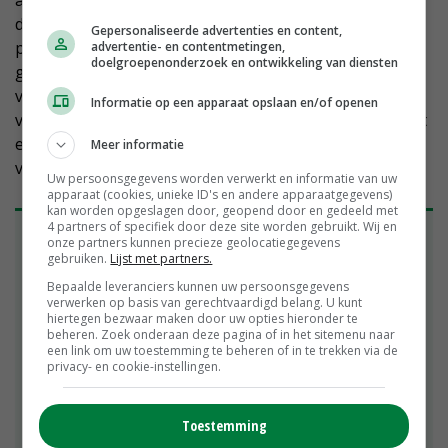
alle regelgeving en stijgende kosten. Bovendien maakt
de techniek meerlagenteelt mogelijk’, aldus de
Gepersonaliseerde advertenties en content,
projectleider. Met de torenhoge Nederlandse
advertentie- en contentmetingen,
doelgroepenonderzoek en ontwikkeling van diensten
grondprijzen is het aantrekkelijk om je teeltareaal te
vergroten op hetzelfde oppervlak. ‘Tulpen werden
Informatie op een apparaat opslaan en/of openen
vroeger ook altijd in de volle grond geteeld en nu komt
een groot deel van die stelen uit meerlagenteelt. Ik
Meer informatie
voorzie een gezonde toekomst voor teelt op water.’
Uw persoonsgegevens worden verwerkt en informatie van uw
apparaat (cookies, unieke ID's en andere apparaatgegevens)
kan worden opgeslagen door, geopend door en gedeeld met
4 partners of specifiek door deze site worden gebruikt. Wij en
Vervolg op teeltproject gaat dit najaar van
onze partners kunnen precieze geolocatiegegevens
start
gebruiken.
Lijst met partners.
De volgende teeltronde van snijbloemen op water
Bepaalde leveranciers kunnen uw persoonsgegevens
verwerken op basis van gerechtvaardigd belang. U kunt
staat gepland voor het najaar van 2026.
hiertegen bezwaar maken door uw opties hieronder te
Projectleider Jasper Schermer van Vertify: ‘We
beheren. Zoek onderaan deze pagina of in het sitemenu naar
een link om uw toestemming te beheren of in te trekken via de
hopen in september te starten en tot in 2028 door
privacy- en cookie-instellingen.
te gaan. We schalen dan op naar 400 vierkante
meter en de tests vinden plaats op een
praktijkbedrijf in het Westland. Dat is een groot
Toestemming