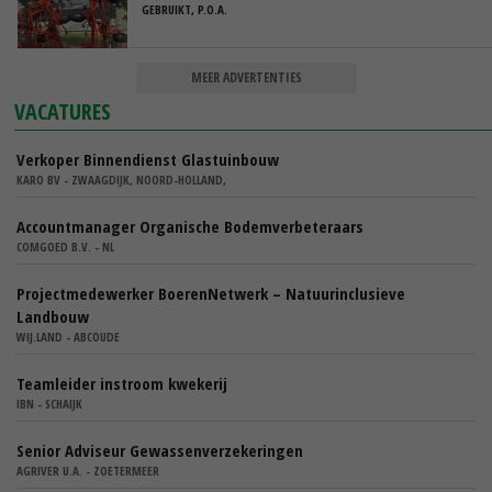
GEBRUIKT, P.O.A.
MEER ADVERTENTIES
VACATURES
Verkoper Binnendienst Glastuinbouw
KARO BV - ZWAAGDIJK, NOORD-HOLLAND,
Accountmanager Organische Bodemverbeteraars
COMGOED B.V. - NL
Projectmedewerker BoerenNetwerk – Natuurinclusieve
Landbouw
WIJ.LAND - ABCOUDE
Teamleider instroom kwekerij
IBN - SCHAIJK
Senior Adviseur Gewassenverzekeringen
AGRIVER U.A. - ZOETERMEER