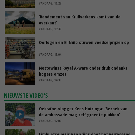
VANDAAG, 16:27
‘Rendement van Krullvarkens komt van de
overkant’
VANDAAG, 15:30
Oorlogen en El Niño stuwen voedselprijzen op
VANDAAG, 15:04
Nettowinst Royal A-ware onder druk ondanks
hogere omzet
VANDAAG, 14:35
NIEUWSTE VIDEO'S
Oekraïne-vlogger Kees Huizinga: ‘Bezoek van
de ambassade mag zelf groente plukken’
VANDAAG, 12:00
Limburgse mais van Frijns doet het verrassend