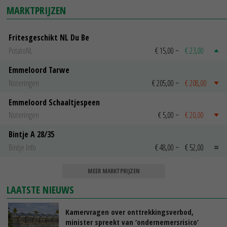
MARKTPRIJZEN
Fritesgeschikt NL Du Be
PotatoNL
€ 15,00
~
€ 23,00
Emmeloord Tarwe
Noteringen
€ 205,00
~
€ 208,00
Emmeloord Schaaltjespeen
Noteringen
€ 5,00
~
€ 20,00
Bintje A 28/35
Bintje Info
€ 48,00
~
€ 52,00
MEER MARKTPRIJZEN
LAATSTE NIEUWS
Kamervragen over onttrekkingsverbod,
minister spreekt van ‘ondernemersrisico’