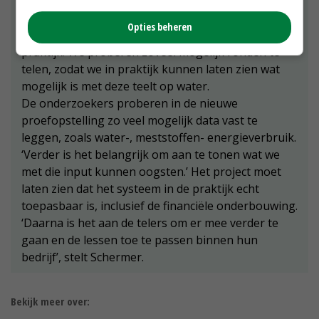
voordeel, want daar komen telers toch makkelijker
kijken dan bij de proef in Zwaagdijk. En het
Opties beheren
versterkt de samenwerking tussen theorie en
praktijk. We proberen zoveel mogelijk ronden te
telen, zodat we in praktijk kunnen laten zien wat
mogelijk is met deze teelt op water.
De onderzoekers proberen in de nieuwe
proefopstelling zo veel mogelijk data vast te
leggen, zoals water-, meststoffen- energieverbruik.
‘Verder is het belangrijk om aan te tonen wat we
met die input kunnen oogsten.’ Het project moet
laten zien dat het systeem in de praktijk echt
toepasbaar is, inclusief de financiële onderbouwing.
‘Daarna is het aan de telers om er mee verder te
gaan en de lessen toe te passen binnen hun
bedrijf’, stelt Schermer.
Bekijk meer over: