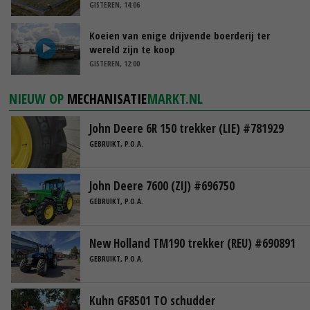
GISTEREN, 14:06
Koeien van enige drijvende boerderij ter
wereld zijn te koop
GISTEREN, 12:00
NIEUW OP
MECHANISATIE
MARKT.NL
John Deere 6R 150 trekker (LIE) #781929
GEBRUIKT, P.O.A.
John Deere 7600 (ZIJ) #696750
GEBRUIKT, P.O.A.
New Holland TM190 trekker (REU) #690891
GEBRUIKT, P.O.A.
Kuhn GF8501 TO schudder