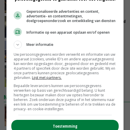
voorbeeld kan dienen voor sector’
VANDAAG, 06:21
Gepersonaliseerde advertenties en content,
advertentie- en contentmetingen,
doelgroepenonderzoek en ontwikkeling van diensten
Jan Vernooij stopt bij Vee&Logistiek Nederland
Informatie op een apparaat opslaan en/of openen
VANDAAG, 06:00
Meer informatie
China scherpt importeisen voor pootgoed aan
vanwege zebrachipbacterie
Uw persoonsgegevens worden verwerkt en informatie van uw
GISTEREN, 16:25
apparaat (cookies, unieke ID's en andere apparaatgegevens)
kan worden opgeslagen door, geopend door en gedeeld met
4 partners of specifiek door deze site worden gebruikt. Wij en
BBB vraagt minister om langer mest uit te
onze partners kunnen precieze geolocatiegegevens
rijden
gebruiken.
Lijst met partners.
GISTEREN, 15:47
Bepaalde leveranciers kunnen uw persoonsgegevens
verwerken op basis van gerechtvaardigd belang. U kunt
hiertegen bezwaar maken door uw opties hieronder te
NIEUWSTE VIDEO'S
beheren. Zoek onderaan deze pagina of in het sitemenu naar
een link om uw toestemming te beheren of in te trekken via de
privacy- en cookie-instellingen.
Danique in Canada: ‘Superveel schik gehad
tijdens stage’
04-08-2026
Toestemming