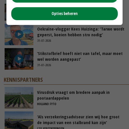
POAH!: Fendt 1042
Opties beheren
01-08-2026
Oekraïne-vlogger Kees Huizinga: ‘Tarwe wordt
geperst, koeien hebben stro nodig’
31-07-2026
‘Stikstofbrief hoeft niet van tafel, maar moet
wel worden aangepast’
31-07-2026
KENNISPARTNERS
Virusdruk vraagt om bredere aanpak in
pootaardappelen
HOLLAND FYTO
‘Als verzekeringsadviseur zien wij hoe groot
de impact van een stalbrand kan zijn’
LTO VERZEKERINGEN