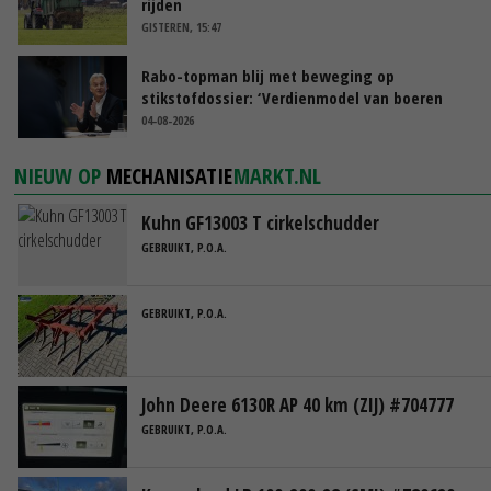
rijden
GISTEREN, 15:47
Rabo-topman blij met beweging op
stikstofdossier: ‘Verdienmodel van boeren
blijft cruciaal’
04-08-2026
NIEUW OP
MECHANISATIE
MARKT.NL
Kuhn GF13003 T cirkelschudder
GEBRUIKT, P.O.A.
GEBRUIKT, P.O.A.
John Deere 6130R AP 40 km (ZIJ) #704777
GEBRUIKT, P.O.A.