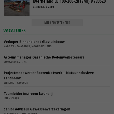
Kverneland LB 100-200-28 (SMI) #780620
GEBRUIKT, € 7.800
MEER ADVERTENTIES
VACATURES
Verkoper Binnendienst Glastuinbouw
KARO BV - ZWAAGDIJK, NOORD-HOLLAND,
Accountmanager Organische Bodemverbeteraars
COMGOED B.V. - NL
Projectmedewerker BoerenNetwerk – Natuurinclusieve
Landbouw
WIJ.LAND - ABCOUDE
Teamleider instroom kwekerij
IBN - SCHAIJK
Senior Adviseur Gewassenverzekeringen
AGRIVER U.A. - ZOETERMEER