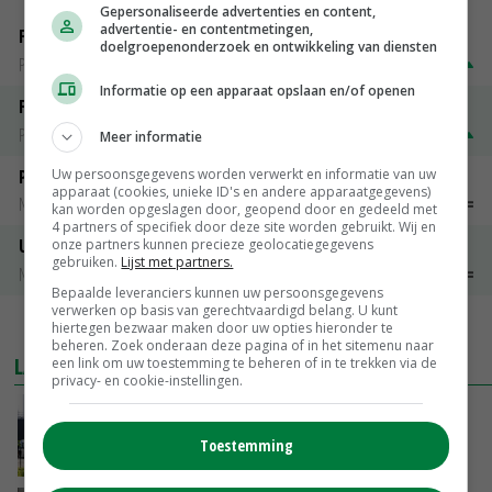
Gepersonaliseerde advertenties en content,
advertentie- en contentmetingen,
Fontane
doelgroepenonderzoek en ontwikkeling van diensten
PotatoNL
€ 15,00
~
€ 23,00
Informatie op een apparaat opslaan en/of openen
Fritesgeschikt NL Du Be
PotatoNL
€ 15,00
~
€ 23,00
Meer informatie
Uw persoonsgegevens worden verwerkt en informatie van uw
Peen
apparaat (cookies, unieke ID's en andere apparaatgegevens)
Noteringen
€ 26,00
~
€ 33,00
kan worden opgeslagen door, geopend door en gedeeld met
4 partners of specifiek door deze site worden gebruikt. Wij en
Uien Middenmeer Geel 30-60% grof
onze partners kunnen precieze geolocatiegegevens
gebruiken.
Lijst met partners.
Noteringen
€ 0,00
~
€ 0,00
Bepaalde leveranciers kunnen uw persoonsgegevens
verwerken op basis van gerechtvaardigd belang. U kunt
MEER MARKTPRIJZEN
hiertegen bezwaar maken door uw opties hieronder te
beheren. Zoek onderaan deze pagina of in het sitemenu naar
LAATSTE NIEUWS
een link om uw toestemming te beheren of in te trekken via de
privacy- en cookie-instellingen.
Gemiddelde Europese melkprijs daalt licht in
juni
Toestemming
GISTEREN, 17:04