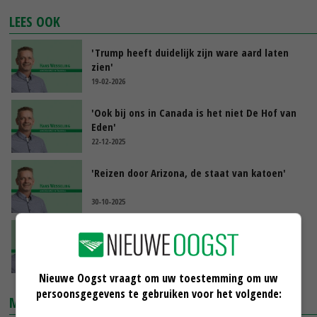
LEES OOK
'Trump heeft duidelijk zijn ware aard laten
zien'
19-02-2026
'Ook bij ons in Canada is het niet De Hof van
Eden'
22-12-2025
'Reizen door Arizona, de staat van katoen'
30-10-2025
'Gezonde stress of boerenonmacht?'
09-09-2025
Nieuwe Oogst vraagt om uw toestemming om uw
persoonsgegevens te gebruiken voor het volgende:
MARKTPRIJZEN