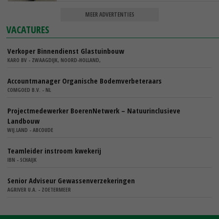
MEER ADVERTENTIES
VACATURES
Verkoper Binnendienst Glastuinbouw
KARO BV - ZWAAGDIJK, NOORD-HOLLAND,
Accountmanager Organische Bodemverbeteraars
COMGOED B.V. - NL
Projectmedewerker BoerenNetwerk – Natuurinclusieve
Landbouw
WIJ.LAND - ABCOUDE
Teamleider instroom kwekerij
IBN - SCHAIJK
Senior Adviseur Gewassenverzekeringen
AGRIVER U.A. - ZOETERMEER