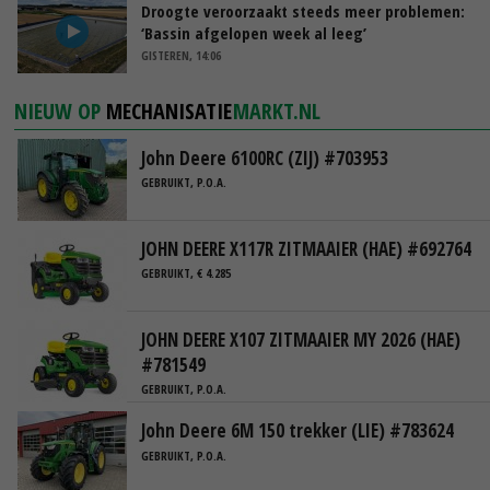
Droogte veroorzaakt steeds meer problemen:
‘Bassin afgelopen week al leeg’
GISTEREN, 14:06
NIEUW OP
MECHANISATIE
MARKT.NL
John Deere 6100RC (ZIJ) #703953
GEBRUIKT, P.O.A.
JOHN DEERE X117R ZITMAAIER (HAE) #692764
GEBRUIKT, € 4.285
JOHN DEERE X107 ZITMAAIER MY 2026 (HAE)
#781549
GEBRUIKT, P.O.A.
John Deere 6M 150 trekker (LIE) #783624
GEBRUIKT, P.O.A.