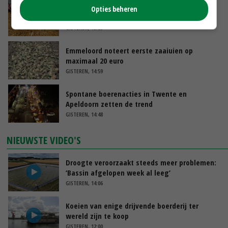
Frans onderzoekcentrum bestrijkt hele
Opties beheren
varkensvleesketen
GISTEREN, 15:29
Emmeloord noteert eerste zaaiuien op
maximaal 20 euro
GISTEREN, 14:59
Spontane boerenacties in Twente en
Apeldoorn zetten de trend
GISTEREN, 14:48
NIEUWSTE VIDEO'S
Droogte veroorzaakt steeds meer problemen:
‘Bassin afgelopen week al leeg’
GISTEREN, 14:06
Koeien van enige drijvende boerderij ter
wereld zijn te koop
GISTEREN, 12:00