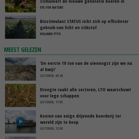
stimuleert de nieuwe generatie boeren in
Nederland
EYE FOR NATURE
Biostimulant STATUS richt zich op efficiënter
gebruik van licht en stikstof
HOLLAND FYTO
MEEST GELEZEN
‘De eerste 10 ton van de uienoogst zijn we nu
al kwijt’
GISTEREN, 09:28
Droogte raakt alle sectoren, LTO waarschuwt
voor lege schappen
GISTEREN, 11:05
Koeien van enige drijvende boerderij ter
wereld zijn te koop
GISTEREN, 12:00