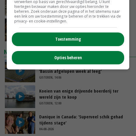
verwerken op basis van gerechtvaardigd belang. U kunt
maximaal 20 euro
hiertegen bezwaar maken door uw opties hieronder te
GISTEREN, 14:59
beheren. Zoek onderaan deze pagina of in het sitemenu naar
een link om uw toestemming te beheren of in te trekken via de
privacy- en cookie-instellingen.
Spontane boerenacties in Twente en
Apeldoorn zetten de trend
GISTEREN, 14:48
Toestemming
NIEUWSTE VIDEO'S
Opties beheren
Droogte veroorzaakt steeds meer problemen:
‘Bassin afgelopen week al leeg’
GISTEREN, 14:06
Koeien van enige drijvende boerderij ter
wereld zijn te koop
GISTEREN, 12:00
Danique in Canada: ‘Superveel schik gehad
tijdens stage’
04-08-2026