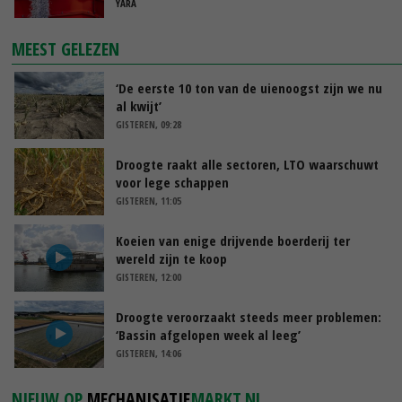
YARA
MEEST GELEZEN
‘De eerste 10 ton van de uienoogst zijn we nu
al kwijt’
GISTEREN, 09:28
Droogte raakt alle sectoren, LTO waarschuwt
voor lege schappen
GISTEREN, 11:05
Koeien van enige drijvende boerderij ter
wereld zijn te koop
GISTEREN, 12:00
Droogte veroorzaakt steeds meer problemen:
‘Bassin afgelopen week al leeg’
GISTEREN, 14:06
NIEUW OP
MECHANISATIE
MARKT.NL