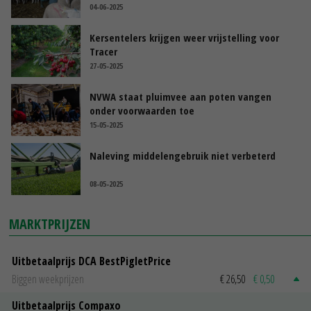
04-06-2025
Kersentelers krijgen weer vrijstelling voor
Tracer
27-05-2025
NVWA staat pluimvee aan poten vangen
onder voorwaarden toe
15-05-2025
Naleving middelengebruik niet verbeterd
08-05-2025
MARKTPRIJZEN
Uitbetaalprijs DCA BestPigletPrice
Biggen weekprijzen
€ 26,50
€ 0,50
Uitbetaalprijs Compaxo