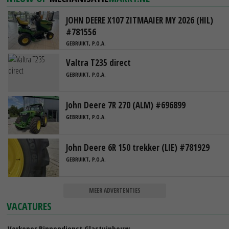
JOHN DEERE X107 ZITMAAIER MY 2026 (HIL)
#781556
GEBRUIKT, P.O.A.
Valtra T235 direct
GEBRUIKT, P.O.A.
John Deere 7R 270 (ALM) #696899
GEBRUIKT, P.O.A.
John Deere 6R 150 trekker (LIE) #781929
GEBRUIKT, P.O.A.
MEER ADVERTENTIES
VACATURES
Verkoper Binnendienst Glastuinbouw