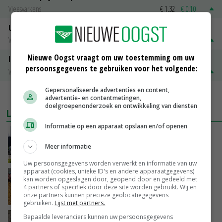
Vleesvarkens
€ 1,32
€ 0,10
Uitbetaalprijs Van Rooi Meat
Vleesvarkens
€ 1,25
€ 0,10
Nieuwe Oogst vraagt om uw toestemming om uw
ISN prijs Frankrijk
persoonsgegevens te gebruiken voor het volgende:
Vleesvarkens
€ 1,78
€ 0,06
Gepersonaliseerde advertenties en content,
MEER MARKTPRIJZEN
advertentie- en contentmetingen,
doelgroepenonderzoek en ontwikkeling van diensten
LAATSTE NIEUWS
Informatie op een apparaat opslaan en/of openen
Gemiddelde Europese melkprijs daalt licht in
juni
Meer informatie
GISTEREN, 17:04
Uw persoonsgegevens worden verwerkt en informatie van uw
apparaat (cookies, unieke ID's en andere apparaatgegevens)
Frans onderzoekcentrum bestrijkt hele
kan worden opgeslagen door, geopend door en gedeeld met
varkensvleesketen
4 partners of specifiek door deze site worden gebruikt. Wij en
onze partners kunnen precieze geolocatiegegevens
GISTEREN, 15:29
gebruiken.
Lijst met partners.
Bepaalde leveranciers kunnen uw persoonsgegevens
Emmeloord noteert eerste zaaiuien op