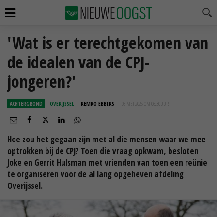
'Wat is er terechtgekomen van
de idealen van de CPJ-
jongeren?'
ACHTERGROND
OVERIJSSEL
REMKO EBBERS
08 MEI 2025 OM 06:30
UUR
Hoe zou het gegaan zijn met al die mensen waar we mee
optrokken bij de CPJ? Toen die vraag opkwam, besloten
Joke en Gerrit Hulsman met vrienden van toen een reünie
te organiseren voor de al lang opgeheven afdeling
Overijssel.