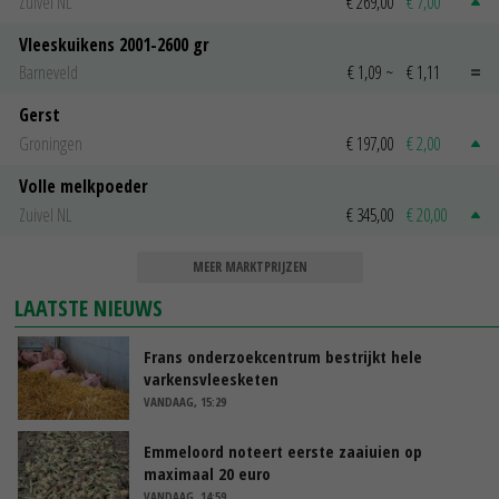
Zuivel NL
€ 269,00
€ 7,00
Vleeskuikens 2001-2600 gr
Barneveld
€ 1,09
~
€ 1,11
Gerst
Groningen
€ 197,00
€ 2,00
Volle melkpoeder
Zuivel NL
€ 345,00
€ 20,00
MEER MARKTPRIJZEN
LAATSTE NIEUWS
Frans onderzoekcentrum bestrijkt hele
varkensvleesketen
VANDAAG, 15:29
Emmeloord noteert eerste zaaiuien op
maximaal 20 euro
VANDAAG, 14:59