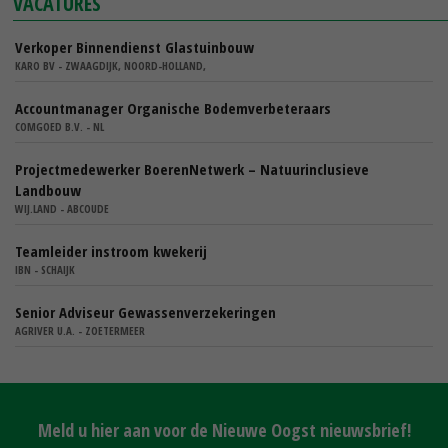
VACATURES
Verkoper Binnendienst Glastuinbouw
KARO BV - ZWAAGDIJK, NOORD-HOLLAND,
Accountmanager Organische Bodemverbeteraars
COMGOED B.V. - NL
Projectmedewerker BoerenNetwerk – Natuurinclusieve
Landbouw
WIJ.LAND - ABCOUDE
Teamleider instroom kwekerij
IBN - SCHAIJK
Senior Adviseur Gewassenverzekeringen
AGRIVER U.A. - ZOETERMEER
Meld u hier aan voor de Nieuwe Oogst nieuwsbrief!