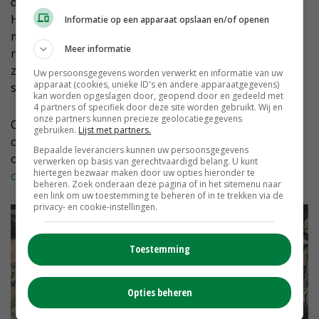
denk dat ik dat ook heb geleerd bij de CPJ', zegt Gerrit
Hulsman nadenkend. 'Hoe je iets organiseert en
Informatie op een apparaat opslaan en/of openen
mensen er warm voor maakt.' Zijn vrouw kijkt
Meer informatie
nadenkend. 'Zou je denken?' Gerrit Hulsman knikt
zelfverzekerd. Veertig jaar na dato gebruikt hij nog
Uw persoonsgegevens worden verwerkt en informatie van uw
apparaat (cookies, unieke ID's en andere apparaatgegevens)
steeds de vaardigheden die hij als jonge man leerde.
kan worden opgeslagen door, geopend door en gedeeld met
4 partners of specifiek door deze site worden gebruikt. Wij en
onze partners kunnen precieze geolocatiegegevens
Oud-leden van de CPJ Overijssel die bij de reünie op 11
gebruiken.
Lijst met partners.
oktober 2025 willen zijn, kunnen zich tot eind mei
Bepaalde leveranciers kunnen uw persoonsgegevens
opgeven door te mailen naar
verwerken op basis van gerechtvaardigd belang. U kunt
hiertegen bezwaar maken door uw opties hieronder te
cpjoverijsselreunie@gmail.com
.
beheren. Zoek onderaan deze pagina of in het sitemenu naar
een link om uw toestemming te beheren of in te trekken via de
privacy- en cookie-instellingen.
Toestemming
Opties beheren