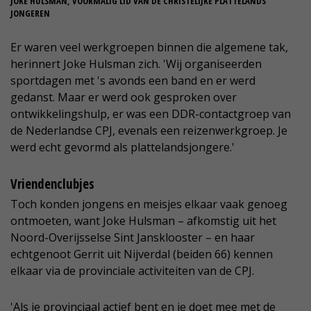
JOKE HULSMAN, VOORMALIG LID VAN DE CHRISTELIJKE PLATTELANDS
JONGEREN
Er waren veel werkgroepen binnen die algemene tak,
herinnert Joke Hulsman zich. 'Wij organiseerden
sportdagen met 's avonds een band en er werd
gedanst. Maar er werd ook gesproken over
ontwikkelingshulp, er was een DDR-contactgroep van
de Nederlandse CPJ, evenals een reizenwerkgroep. Je
werd echt gevormd als plattelandsjongere.'
Vriendenclubjes
Toch konden jongens en meisjes elkaar vaak genoeg
ontmoeten, want Joke Hulsman – afkomstig uit het
Noord-Overijsselse Sint Jansklooster – en haar
echtgenoot Gerrit uit Nijverdal (beiden 66) kennen
elkaar via de provinciale activiteiten van de CPJ.
'Als je provinciaal actief bent en je doet mee met de