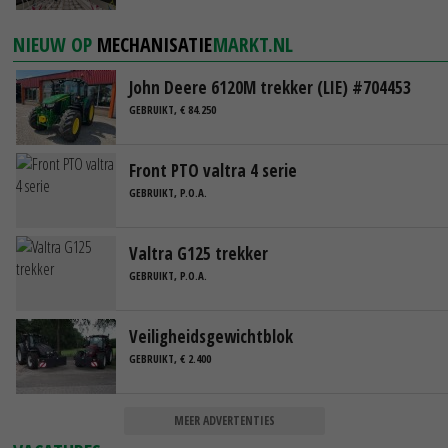
NIEUW OP
MECHANISATIE
MARKT.NL
John Deere 6120M trekker (LIE) #704453
GEBRUIKT, € 84.250
Front PTO valtra 4 serie
GEBRUIKT, P.O.A.
Valtra G125 trekker
GEBRUIKT, P.O.A.
Veiligheidsgewichtblok
GEBRUIKT, € 2.400
MEER ADVERTENTIES