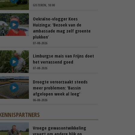
GISTEREN, 10:00
Oekraïne-vlogger Kees
Huizinga: ‘Bezoek van de
ambassade mag zelf groente
plukken’
07-08-2026
Limburgse mais van Frijns doet
het verrassend goed
07-08-2026
Droogte veroorzaakt steeds
meer problemen: ‘Bassin
afgelopen week al leeg’
06-08-2026
KENNISPARTNERS
Vroege gewasontwikkeling
vraagt om andere blik op