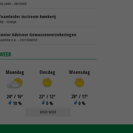
WIJ.LAND - ABCOUDE
Teamleider instroom kwekerij
IBN - SCHAIJK
Senior Adviseur Gewassenverzekeringen
AGRIVER U.A. - ZOETERMEER
WEER
Maandag
Dinsdag
Woensdag
24
°
/ 16
°
22
°
/ 12
°
28
°
/ 11
°
10 %
0 %
0 %
MEER WEER