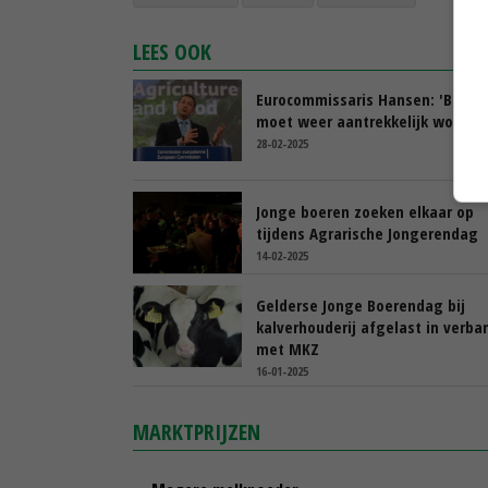
LEES OOK
Eurocommissaris Hansen: 'Boere
moet weer aantrekkelijk worden
28-02-2025
Jonge boeren zoeken elkaar op
tijdens Agrarische Jongerendag
14-02-2025
Gelderse Jonge Boerendag bij
kalverhouderij afgelast in verba
met MKZ
16-01-2025
MARKTPRIJZEN