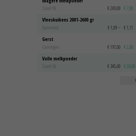
Magere melkpoeder
Zuivel NL
€ 269,00
€ 7,00
Vleeskuikens 2001-2600 gr
Barneveld
€ 1,09
~
€ 1,11
Gerst
Groningen
€ 197,00
€ 2,00
Volle melkpoeder
Zuivel NL
€ 345,00
€ 20,00