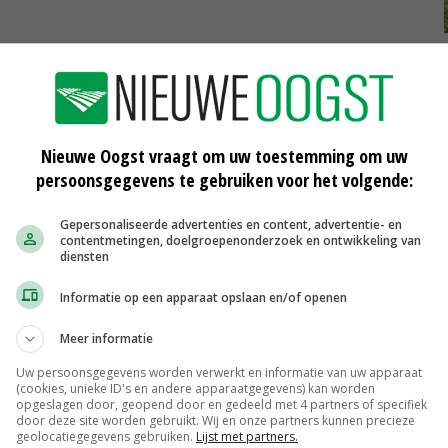
eve vereniging zijn. 'Wij willen als bestuur onze
 en bijdragen aan een sterke, betrokken gemeenschap
ongeren zich nog steeds aansluiten bij DAJK. 'Ondanks het
og veel animo onder jongeren om lid te worden. Dit laat
Nieuwe Oogst vraagt om uw toestemming om uw
e en toekomstgerichte energie leeft onder jonge boeren
persoonsgegevens te gebruiken voor het volgende:
Gepersonaliseerde advertenties en content, advertentie- en
contentmetingen, doelgroepenonderzoek en ontwikkeling van
ganger. 'Tom heeft zich met volle overtuiging ingezet
diensten
binnen het bestuur en in de communicatie met onze leden.
Informatie op een apparaat opslaan en/of openen
 Ik zal mijn best doen om deze lijn door te zetten en
ren en agrariërs van morgen.'
Meer informatie
Uw persoonsgegevens worden verwerkt en informatie van uw apparaat
(cookies, unieke ID's en andere apparaatgegevens) kan worden
opgeslagen door, geopend door en gedeeld met 4 partners of specifiek
door deze site worden gebruikt. Wij en onze partners kunnen precieze
geolocatiegegevens gebruiken.
Lijst met partners.