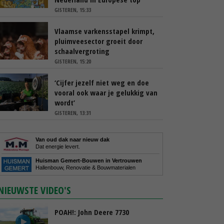
GISTEREN, 15:33
Vlaamse varkensstapel krimpt,
pluimveesector groeit door
schaalvergroting
GISTEREN, 15:20
‘Cijfer jezelf niet weg en doe
vooral ook waar je gelukkig van
wordt’
GISTEREN, 13:31
Van oud dak naar nieuw dak
Dat energie levert.
Huisman Gemert-Bouwen in Vertrouwen
Hallenbouw, Renovatie & Bouwmaterialen
NIEUWSTE VIDEO'S
POAH!: John Deere 7730