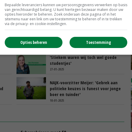
Bepaalde leveranciers kunnen uw persoonsgegevens verwerken op basis
van gerechtvaardigd belang. U kunt hiertegen bezwaar maken door uw
opties hieronder te beheren. Zoek onderaan deze pagina of in het
sitemenu naar een link om uw toestemming te beheren of in te trekken
via de privacy- en cookie-instellingen.
nvak
Jonge boeren willen investeren in
'
dierenwelzijn, innovaties en
duurzaamheid
Opties beheren
Toestemming
20-02-2025
'Stiekem waren wij toch wel goede
studentjes'
27-01-2025
NAJK-voorzitter Meijer: 'Gebrek aan
nd
politieke keuzes is funest voor jonge
boer en tuinder'
10-01-2025