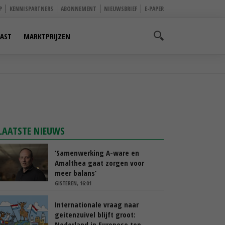
P
KENNISPARTNERS
ABONNEMENT
NIEUWSBRIEF
E-PAPER
AST
MARKTPRIJZEN
LAATSTE NIEUWS
‘Samenwerking A-ware en
Amalthea gaat zorgen voor
meer balans’
GISTEREN, 16:01
Internationale vraag naar
geitenzuivel blijft groot:
Nederland in Europese top