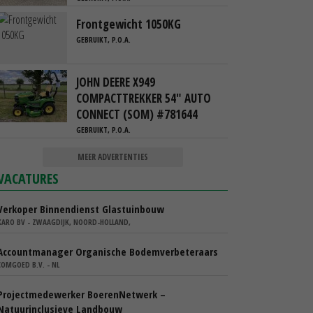
Frontgewicht 1050KG
GEBRUIKT, P.O.A.
JOHN DEERE X949
COMPACTTREKKER 54" AUTO
CONNECT (SOM) #781644
GEBRUIKT, P.O.A.
MEER ADVERTENTIES
VACATURES
Verkoper Binnendienst Glastuinbouw
KARO BV - ZWAAGDIJK, NOORD-HOLLAND,
Accountmanager Organische Bodemverbeteraars
COMGOED B.V. - NL
Projectmedewerker BoerenNetwerk –
Natuurinclusieve Landbouw