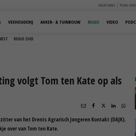
VACATURES
POAH-SHO
S
VEEHOUDERIJ
AKKER- & TUINBOUW
REGIO
VIDEO
PODC
WEST
REGIO ZUID
ing volgt Tom ten Kate op als
zitter van het Drents Agrarisch Jongeren Kontakt (DAJK).
kje over van Tom ten Kate.