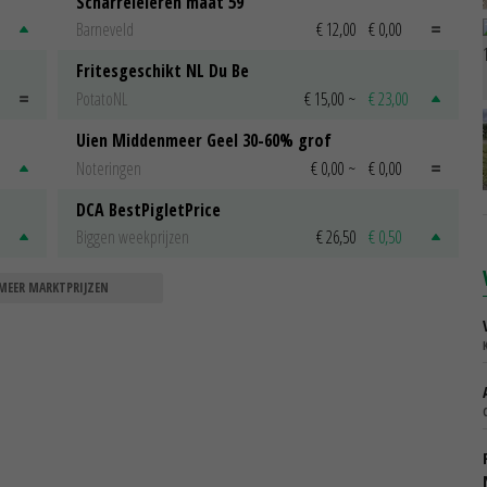
Scharreleieren maat 59
Barneveld
€ 12,00
€ 0,00
Fritesgeschikt NL Du Be
PotatoNL
€ 15,00
~
€ 23,00
Uien Middenmeer Geel 30-60% grof
Noteringen
€ 0,00
~
€ 0,00
DCA BestPigletPrice
Biggen weekprijzen
€ 26,50
€ 0,50
MEER MARKTPRIJZEN