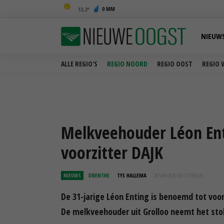
0 MM
13,2
NIEUW
ALLE REGIO'S
REGIO NOORD
REGIO OOST
REGIO 
Melkveehouder Léon Ent
voorzitter DAJK
NIEUWS
DRENTHE
TYS HALLEMA
20 MAA 2025 OM 13:58
UUR
De 31-jarige Léon Enting is benoemd tot voor
De melkveehouder uit Grolloo neemt het sto