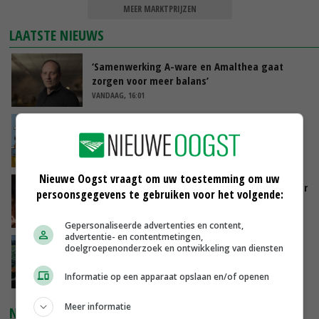
MEER MARKTPRIJZEN
LAATSTE NIEUWS
‘Samenwerking A-ware en Amalthea gaat
zorgen voor meer balans’
VANDAAG, 16:01
Internationale vraag naar geitenzuivel blijft
groot: Nederland in Europese top
VANDAAG, 15:33
Nieuwe Oogst vraagt om uw toestemming om uw
Vlaamse varkensstapel krimpt, pluimveesector
persoonsgegevens te gebruiken voor het volgende:
groeit door schaalvergroting
VANDAAG, 15:20
Gepersonaliseerde advertenties en content,
advertentie- en contentmetingen,
‘Cijfer jezelf niet weg en doe vooral ook waar
doelgroepenonderzoek en ontwikkeling van diensten
je gelukkig van wordt’
Informatie op een apparaat opslaan en/of openen
VANDAAG, 13:31
Meer informatie
NIEUWSTE VIDEO'S