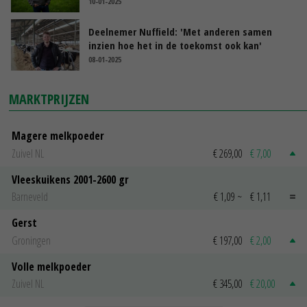
10-01-2025
Deelnemer Nuffield: 'Met anderen samen
inzien hoe het in de toekomst ook kan'
08-01-2025
MARKTPRIJZEN
Magere melkpoeder
Zuivel NL
€ 269,00
€ 7,00
Vleeskuikens 2001-2600 gr
Barneveld
€ 1,09
~
€ 1,11
Gerst
Groningen
€ 197,00
€ 2,00
Volle melkpoeder
Zuivel NL
€ 345,00
€ 20,00