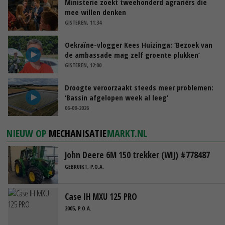
Ministerie zoekt tweehonderd agrariërs die
mee willen denken
GISTEREN, 11:34
Oekraïne-vlogger Kees Huizinga: ‘Bezoek van
de ambassade mag zelf groente plukken’
GISTEREN, 12:00
Droogte veroorzaakt steeds meer problemen:
‘Bassin afgelopen week al leeg’
06-08-2026
NIEUW OP
MECHANISATIE
MARKT.NL
John Deere 6M 150 trekker (WIJ) #778487
GEBRUIKT, P.O.A.
Case IH MXU 125 PRO
2005, P.O.A.