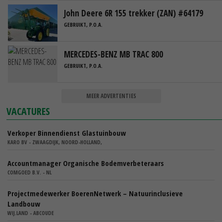
John Deere 6R 155 trekker (ZAN) #64179
GEBRUIKT, P.O.A.
MERCEDES-BENZ MB TRAC 800
GEBRUIKT, P.O.A.
MEER ADVERTENTIES
VACATURES
Verkoper Binnendienst Glastuinbouw
KARO BV - ZWAAGDIJK, NOORD-HOLLAND,
Accountmanager Organische Bodemverbeteraars
COMGOED B.V. - NL
Projectmedewerker BoerenNetwerk – Natuurinclusieve
Landbouw
WIJ.LAND - ABCOUDE