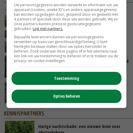
Uw persoonsgegevens worden verwerkt en informatie van uw
apparaat (cookies, unieke ID's en andere apparaatgegevens)
POAH!: John Deere 7730
kan worden opgeslagen door, geopend door en gedeeld met
4 partners of specifiek door deze site worden gebruikt. Wij en
VANDAAG, 10:00
onze partners kunnen precieze geolocatiegegevens
gebruiken.
Lijst met partners.
Oekraïne-vlogger Kees Huizinga: ‘Bezoek van
Bepaalde leveranciers kunnen uw persoonsgegevens
de ambassade mag zelf groente plukken’
verwerken op basis van gerechtvaardigd belang. U kunt
hiertegen bezwaar maken door uw opties hieronder te
GISTEREN, 12:00
beheren. Zoek onderaan deze pagina of in het sitemenu naar
een link om uw toestemming te beheren of in te trekken via de
Limburgse mais van Frijns doet het verrassend
privacy- en cookie-instellingen.
goed
GISTEREN, 10:00
Toestemming
Droogte veroorzaakt steeds meer problemen:
‘Bassin afgelopen week al leeg’
Opties beheren
06-08-2026
KENNISPARTNERS
Harige nachtschade: een nieuwe bron voor
phytophthora