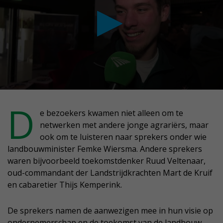
conds
D
e bezoekers kwamen niet alleen om te
netwerken met andere jonge agrariërs, maar
nutes,
ook om te luisteren naar sprekers onder wie
conds
landbouwminister Femke Wiersma. Andere sprekers
waren bijvoorbeeld toekomstdenker Ruud Veltenaar,
oud-commandant der Landstrijdkrachten Mart de Kruif
en cabaretier Thijs Kemperink.
De sprekers namen de aanwezigen mee in hun visie op
ondernemerschap en de toekomst van de landbouw.