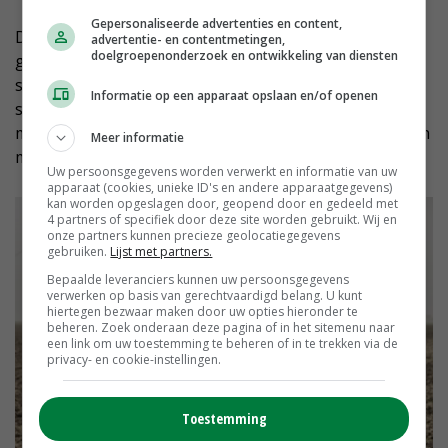
Gepersonaliseerde advertenties en content,
De schuren op het bestaande bedrijf worden
advertentie- en contentmetingen,
doelgroepenonderzoek en ontwikkeling van diensten
grotendeels verhuurd. 'Al onze
sorteerwerkzaamheden, maar ook het machinepark,
Informatie op een apparaat opslaan en/of openen
staan op de nieuwe locatie. Dat maakt dat er ook veel
minder landbouwverkeer door het dorp hoeft. Nog een
Meer informatie
mooie bijkomstigheid van deze kavelruil.'
Uw persoonsgegevens worden verwerkt en informatie van uw
apparaat (cookies, unieke ID's en andere apparaatgegevens)
kan worden opgeslagen door, geopend door en gedeeld met
4 partners of specifiek door deze site worden gebruikt. Wij en
onze partners kunnen precieze geolocatiegegevens
gebruiken.
Lijst met partners.
Bepaalde leveranciers kunnen uw persoonsgegevens
verwerken op basis van gerechtvaardigd belang. U kunt
hiertegen bezwaar maken door uw opties hieronder te
beheren. Zoek onderaan deze pagina of in het sitemenu naar
een link om uw toestemming te beheren of in te trekken via de
privacy- en cookie-instellingen.
Toestemming