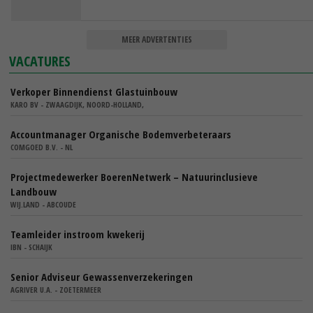
MEER ADVERTENTIES
VACATURES
Verkoper Binnendienst Glastuinbouw
KARO BV - ZWAAGDIJK, NOORD-HOLLAND,
Accountmanager Organische Bodemverbeteraars
COMGOED B.V. - NL
Projectmedewerker BoerenNetwerk – Natuurinclusieve
Landbouw
WIJ.LAND - ABCOUDE
Teamleider instroom kwekerij
IBN - SCHAIJK
Senior Adviseur Gewassenverzekeringen
AGRIVER U.A. - ZOETERMEER