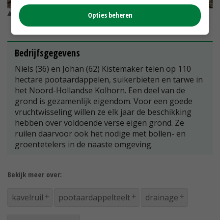
Niels en Johan Kistemaker © Bert Hartman
Opties beheren
Bedrijfsgegevens
Niels (36) en Johan (62) Kistemaker telen op 110
hectare pootaardappelen, suikerbieten en tarwe in
het Noord-Hollandse Kolhorn. Een deel van de
grond is gezamenlijk eigendom. Voor een goede
vruchtwisseling willen ze elk jaar de beschikking
hebben over voldoende verse eigen grond. Ze
ruilen daarvoor ook het nodige met bollen- en
groentetelers in de naaste omgeving.
Bekijk meer over:
kavelruil
pootaardappelteelt
drainage