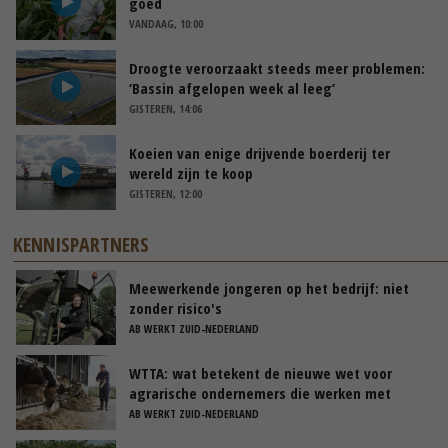
goed
VANDAAG, 10:00
Droogte veroorzaakt steeds meer problemen:
‘Bassin afgelopen week al leeg’
GISTEREN, 14:06
Koeien van enige drijvende boerderij ter
wereld zijn te koop
GISTEREN, 12:00
KENNISPARTNERS
Meewerkende jongeren op het bedrijf: niet
zonder risico's
AB WERKT ZUID-NEDERLAND
WTTA: wat betekent de nieuwe wet voor
agrarische ondernemers die werken met
uitzendkrachten?
AB WERKT ZUID-NEDERLAND