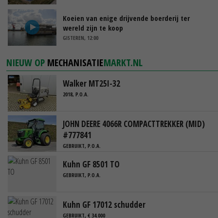
Koeien van enige drijvende boerderij ter
wereld zijn te koop
GISTEREN, 12:00
NIEUW OP
MECHANISATIE
MARKT.NL
Walker MT25I-32
2018, P.O.A.
JOHN DEERE 4066R COMPACTTREKKER (MID)
#777841
GEBRUIKT, P.O.A.
Kuhn GF 8501 TO
GEBRUIKT, P.O.A.
Kuhn GF 17012 schudder
GEBRUIKT, € 34.000