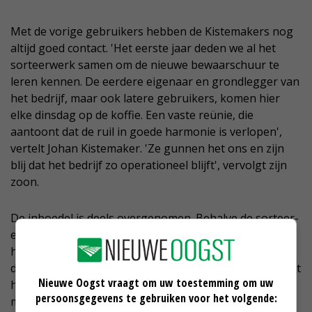
Met de vorige gebruikers hebben de Kistemakers nog
altijd goed contact. 'Het eerste jaar deden we al het
sorteerwerk samen om de nieuwe bewaarschuur te
leren kennen. De eerdere eigenaar en grondlegger van
het bedrijf, maar ook latere gebruikers, komen hier
elke dinsdag op de koffie. Een vaste reünie, die
aantoont dat de ruil in goede harmonie is verlopen',
vertelt Johan Kistemaker. 'Ze gunnen het ons en zijn
blij dat het bedrijf zo operationeel blijft', vervolgt zijn
zoon.
De inboedel is deels overgenomen. Behalve de sorteer-
en verwerkingsmachine, gaat het om een grote
hoeveelheid kuubskisten. Niels Kistemaker: 'De grap is
dat een deel zelfs de naam Kistemaker draagt. Die heeft
Nieuwe Oogst vraagt om uw toestemming om uw
hier ook nog geboerd. Het is geen familie, maar
persoonsgegevens te gebruiken voor het volgende:
misschien illustratief dat het zo moest zijn.'