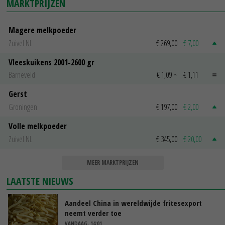
MARKTPRIJZEN
Magere melkpoeder
Zuivel NL
€ 269,00
€ 7,00
Vleeskuikens 2001-2600 gr
Barneveld
€ 1,09
~
€ 1,11
Gerst
Groningen
€ 197,00
€ 2,00
Volle melkpoeder
Zuivel NL
€ 345,00
€ 20,00
MEER MARKTPRIJZEN
LAATSTE NIEUWS
Aandeel China in wereldwijde fritesexport
neemt verder toe
VANDAAG, 14:01