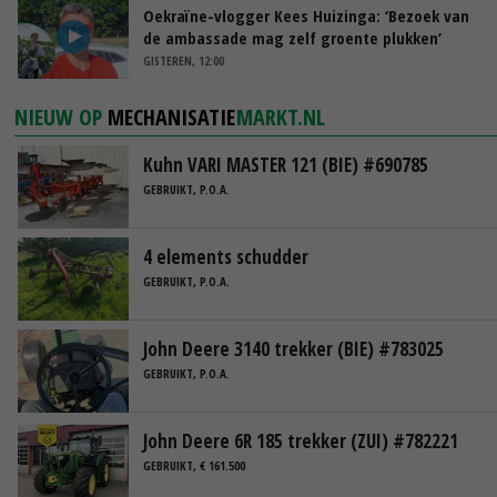
Oekraïne-vlogger Kees Huizinga: ‘Bezoek van
de ambassade mag zelf groente plukken’
GISTEREN, 12:00
NIEUW OP
MECHANISATIE
MARKT.NL
Kuhn VARI MASTER 121 (BIE) #690785
GEBRUIKT, P.O.A.
4 elements schudder
GEBRUIKT, P.O.A.
John Deere 3140 trekker (BIE) #783025
GEBRUIKT, P.O.A.
John Deere 6R 185 trekker (ZUI) #782221
GEBRUIKT, € 161.500