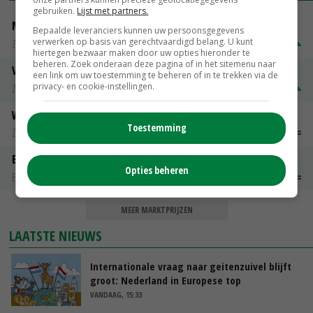
gebruiken.
Lijst met partners.
Magere melkpoeder
Bepaalde leveranciers kunnen uw persoonsgegevens
verwerken op basis van gerechtvaardigd belang. U kunt
Zuivel weekprijzen
€ 269,00
€ 7,00
hiertegen bezwaar maken door uw opties hieronder te
beheren. Zoek onderaan deze pagina of in het sitemenu naar
Volle melkpoeder
een link om uw toestemming te beheren of in te trekken via de
privacy- en cookie-instellingen.
Zuivel weekprijzen
€ 345,00
€ 20,00
Weipoeder
Toestemming
Zuivel weekprijzen
€ 134,00
€ 0,00
Boeren Gouda 12 kg
Opties beheren
Boerenkaas
€ 6,05
€ 0,00
MEER MARKTPRIJZEN
LAATSTE NIEUWS
Internationale vraag naar geitenzuivel blijft
groot: Nederland in Europese top
VANDAAG, 15:33