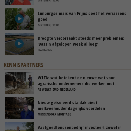
GISTEREN, 12:00
Limburgse mais van Frijns doet het verrassend
goed
GISTEREN, 10:00
Droogte veroorzaakt steeds meer problemen:
‘Bassin afgelopen week al leeg’
06-08-2026
KENNISPARTNERS
WTTA: wat betekent de nieuwe wet voor
agrarische ondernemers die werken met
uitzendkrachten?
AB WERKT ZUID-NEDERLAND
Nieuw geïsoleerd staldak biedt
melkveehouder dagelijks voordelen
MIDDENDORP MONTAGE
Vastgoedfondsenbedrijf investeert zowel in