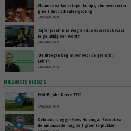
Vlaamse varkensstapel krimpt, pluimveesector
groeit door schaalvergroting
VANDAAG, 15:20
‘Cijfer jezelf niet weg en doe vooral ook waar
je gelukkig van wordt’
VANDAAG, 13:31
‘De droogte begint ver voor de grens bij
Lobith’
VANDAAG, 11:00
NIEUWSTE VIDEO'S
POAH!: John Deere 7730
VANDAAG, 10:00
Oekraïne-vlogger Kees Huizinga: ‘Bezoek van
de ambassade mag zelf groente plukken’