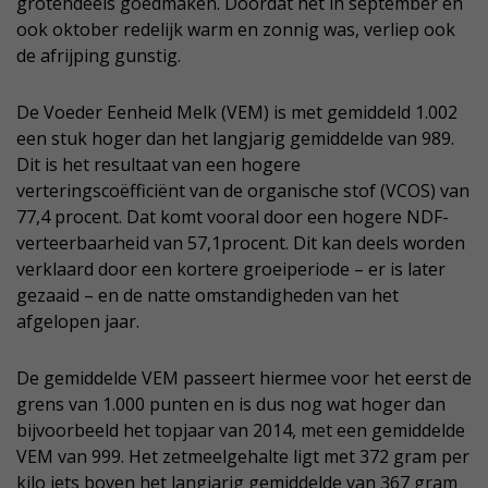
grotendeels goedmaken. Doordat het in september en
ook oktober redelijk warm en zonnig was, verliep ook
de afrijping gunstig.
De Voeder Eenheid Melk (VEM) is met gemiddeld 1.002
een stuk hoger dan het langjarig gemiddelde van 989.
Dit is het resultaat van een hogere
verteringscoëfficiënt van de organische stof (VCOS) van
77,4 procent. Dat komt vooral door een hogere NDF-
verteerbaarheid van 57,1procent. Dit kan deels worden
verklaard door een kortere groeiperiode – er is later
gezaaid – en de natte omstandigheden van het
afgelopen jaar.
De gemiddelde VEM passeert hiermee voor het eerst de
grens van 1.000 punten en is dus nog wat hoger dan
bijvoorbeeld het topjaar van 2014, met een gemiddelde
VEM van 999. Het zetmeelgehalte ligt met 372 gram per
kilo iets boven het langjarig gemiddelde van 367 gram