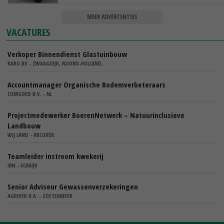
MEER ADVERTENTIES
VACATURES
Verkoper Binnendienst Glastuinbouw
KARO BV - ZWAAGDIJK, NOORD-HOLLAND,
Accountmanager Organische Bodemverbeteraars
COMGOED B.V. - NL
Projectmedewerker BoerenNetwerk – Natuurinclusieve
Landbouw
WIJ.LAND - ABCOUDE
Teamleider instroom kwekerij
IBN - SCHAIJK
Senior Adviseur Gewassenverzekeringen
AGRIVER U.A. - ZOETERMEER