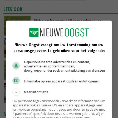
LEES OOK
Risico op boterzuur bij septemberkuilen
17-12-2024
Eurofins: tijdig gezaaide mais heeft
Nieuwe Oogst vraagt om uw toestemming om uw
topkwaliteit
persoonsgegevens te gebruiken voor het volgende:
08-11-2024
Gepersonaliseerde advertenties en content,
Regen geeft twist aan ruwvoerrantsoen
advertentie- en contentmetingen,
doelgroepenonderzoek en ontwikkeling van diensten
16-10-2024
Informatie op een apparaat opslaan en/of openen
Smakelijke eerste snede vraagt om extra
Meer informatie
structuur
21-12-2023
Uw persoonsgegevens worden verwerkt en informatie van uw
apparaat (cookies, unieke ID's en andere apparaatgegevens)
kan worden opgeslagen door, geopend door en gedeeld met
MARKTPRIJZEN
4 partners of specifiek door deze site worden gebruikt. Wij en
onze partners kunnen precieze geolocatiegegevens