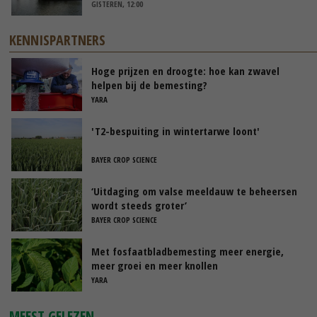
GISTEREN, 12:00
KENNISPARTNERS
Hoge prijzen en droogte: hoe kan zwavel
helpen bij de bemesting?
YARA
'T2-bespuiting in wintertarwe loont'
BAYER CROP SCIENCE
‘Uitdaging om valse meeldauw te beheersen
wordt steeds groter’
BAYER CROP SCIENCE
Met fosfaatbladbemesting meer energie,
meer groei en meer knollen
YARA
MEEST GELEZEN