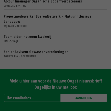
Accountmanager Organische Bodemverbeteraars
COMGOED B.V. - NL
Projectmedewerker BoerenNetwerk – Natuurinclusieve
Landbouw
WIJ.LAND - ABCOUDE
Teamleider instroom kwekerij
IBN - SCHAIJK
Senior Adviseur Gewassenverzekeringen
AGRIVER U.A. - ZOETERMEER
Meld u hier aan voor de Nieuwe Oogst nieuwsbrief!
Dagelijks in uw mailbox
AANMELDEN