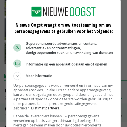
arbeidsmigranten in Nederland
14-01-2025
Bij groenteteler De Boer is huisvesting
Nieuwe Oogst vraagt om uw toestemming om uw
arbeidsmigranten dik op orde
persoonsgegevens te gebruiken voor het volgende:
19-12-2024
Gepersonaliseerde advertenties en content,
Aanpak 'rotte appels' in uitzendbranche
advertentie- en contentmetingen,
doelgroepenonderzoek en ontwikkeling van diensten
verder vertraagd
12-12-2024
Informatie op een apparaat opslaan en/of openen
MARKTPRIJZEN
Meer informatie
Uw persoonsgegevens worden verwerkt en informatie van uw
apparaat (cookies, unieke ID's en andere apparaatgegevens)
Magere melkpoeder
kan worden opgeslagen door, geopend door en gedeeld met
Zuivel NL
€ 269,00
€ 7,00
4 partners of specifiek door deze site worden gebruikt. Wij en
onze partners kunnen precieze geolocatiegegevens
gebruiken.
Lijst met partners.
Vleeskuikens 2001-2600 gr
Barneveld
€ 1,09
~
€ 1,11
Bepaalde leveranciers kunnen uw persoonsgegevens
verwerken op basis van gerechtvaardigd belang. U kunt
hiertegen bezwaar maken door uw opties hieronder te
Gerst