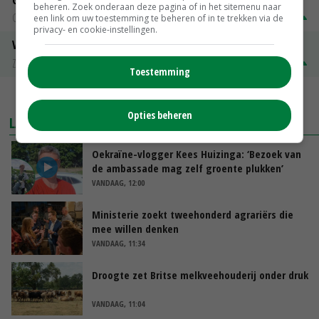
beheren. Zoek onderaan deze pagina of in het sitemenu naar
Groningen
€ 197,00
€ 2,00
een link om uw toestemming te beheren of in te trekken via de
privacy- en cookie-instellingen.
Volle melkpoeder
Zuivel NL
€ 345,00
€ 20,00
Toestemming
MEER MARKTPRIJZEN
Opties beheren
LAATSTE NIEUWS
Oekraïne-vlogger Kees Huizinga: ‘Bezoek van
de ambassade mag zelf groente plukken’
VANDAAG, 12:00
Ministerie zoekt tweehonderd agrariërs die
mee willen denken
VANDAAG, 11:34
Droogte zet Britse melkveehouderij onder druk
VANDAAG, 11:04