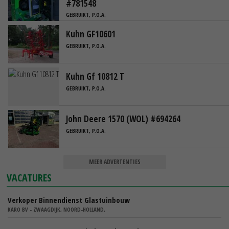
#781548
GEBRUIKT, P.O.A.
Kuhn GF10601
GEBRUIKT, P.O.A.
Kuhn Gf 10812 T
GEBRUIKT, P.O.A.
John Deere 1570 (WOL) #694264
GEBRUIKT, P.O.A.
MEER ADVERTENTIES
VACATURES
Verkoper Binnendienst Glastuinbouw
KARO BV - ZWAAGDIJK, NOORD-HOLLAND,