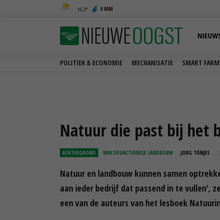
0 MM
10,2
NIEUW
POLITIEK & ECONOMIE
MECHANISATIE
SMART FARM
Natuur die past bij het 
ACHTERGROND
MULTIFUNCTIONELE LANDBOUW
JORG TÖNJES
2
Natuur en landbouw kunnen samen optrekken 
aan ieder bedrijf dat passend in te vullen', 
een van de auteurs van het lesboek Natuurin