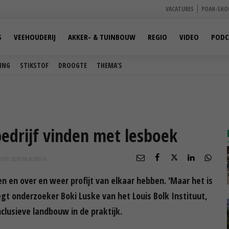
VACATURES
POAH-SHO
S
VEEHOUDERIJ
AKKER- & TUINBOUW
REGIO
VIDEO
PODC
ING
STIKSTOF
DROOGTE
THEMA'S
bedrijf vinden met lesboek
3 MEI 2024 OM 06:30
UUR
en over en weer profijt van elkaar hebben. 'Maar het is
zegt onderzoeker Boki Luske van het Louis Bolk Instituut,
clusieve landbouw in de praktijk.