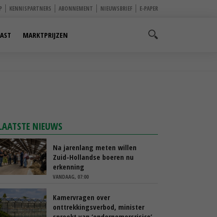
P
KENNISPARTNERS
ABONNEMENT
NIEUWSBRIEF
E-PAPER
AST
MARKTPRIJZEN
LAATSTE NIEUWS
Na jarenlang meten willen
Zuid-Hollandse boeren nu
erkenning
VANDAAG, 07:00
Kamervragen over
onttrekkingsverbod, minister
spreekt van ‘ondernemersrisico’