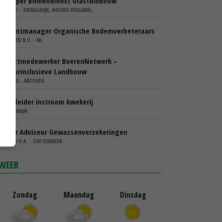
Verkoper Binnendienst Glastuinbouw
KARO BV - ZWAAGDIJK, NOORD-HOLLAND,
Accountmanager Organische Bodemverbeteraars
COMGOED B.V. - NL
Projectmedewerker BoerenNetwerk –
Natuurinclusieve Landbouw
WIJ.LAND - ABCOUDE
Teamleider instroom kwekerij
IBN - SCHAIJK
Senior Adviseur Gewassenverzekeringen
AGRIVER U.A. - ZOETERMEER
WEER
Zondag
Maandag
Dinsdag