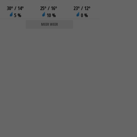
30
°
/ 14
°
25
°
/ 16
°
23
°
/ 12
°
5 %
10 %
0 %
MEER WEER