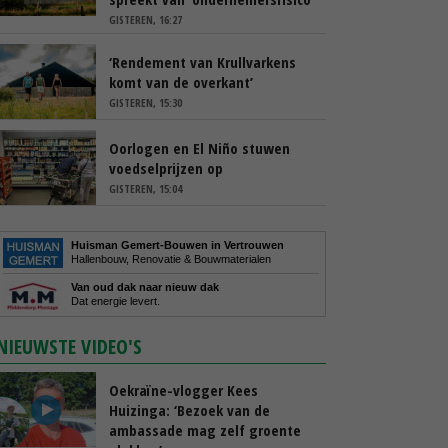
GISTEREN, 16:27
‘Rendement van Krullvarkens
komt van de overkant’
GISTEREN, 15:30
Oorlogen en El Niño stuwen
voedselprijzen op
GISTEREN, 15:04
Huisman Gemert-Bouwen in Vertrouwen
Hallenbouw, Renovatie & Bouwmaterialen
Van oud dak naar nieuw dak
Dat energie levert.
NIEUWSTE VIDEO'S
Oekraïne-vlogger Kees
Huizinga: ‘Bezoek van de
ambassade mag zelf groente