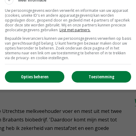
tudenten
Meer informatie
atuurinclusieve Landbouw voor de Green Deal en
Uw persoonsgegevens worden verwerkt en informatie van uw apparaat
(cookies, unieke ID's en andere apparaatgegevens) kan worden
OC Terra. Sturkenboom zegt dat natuurinclusieve
opgeslagen door, geopend door en gedeeld met 4 partners of specifiek
 actieve en nieuwe generatie boeren. ‘Het nieuwe
door deze site worden gebruikt. Wij en onze partners kunnen precieze
oen Kennisnet biedt boeren en tuinders, maar ook
geolocatiegegevens gebruiken.
Lijst met partners.
rzicht. Bij AOC Terra wordt de kennis verdeeld over
Bepaalde leveranciers kunnen uw persoonsgegevens verwerken op basis
ecologie. Denk aan onze lessen regioleren. Het boek
van gerechtvaardigd belang. U kunt hiertegen bezwaar maken door uw
opties hieronder te beheren. Zoek onderaan deze pagina of in het
sitemenu naar een link om uw toestemming te beheren of in te trekken
via de privacy- en cookie-instellingen.
n of het effect heeft. 'Als je zo bezig bent, ga je overal
aan mijn inzet ligt. Wel zie ik gezonde koeien die graag
Opties beheren
Toestemming
de Utrechtse melkveehouder voer en mest uit met twee
 Brabants biobedrijf. 'Daardoor komt mijn mest tot
ing heb ik zekerheid van mestafzet en een goede