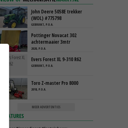
John Deere 5058E trekker
(WOL) #775798
GEBRUIKT, P.O.A.
Pottinger Novacat 302
achtermaaier 3mtr
2020, P.O.A.
Evers Forest XL 9-310 R62
GEBRUIKT, P.O.A.
Toro Z-master Pro 8000
2018, P.O.A.
MEER ADVERTENTIES
VACATURES