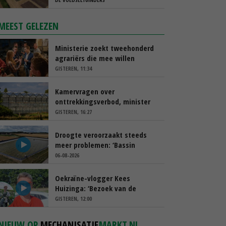
MEEST GELEZEN
Ministerie zoekt tweehonderd
agrariërs die mee willen
denken
GISTEREN, 11:34
Kamervragen over
onttrekkingsverbod, minister
spreekt van ‘ondernemersrisico’
GISTEREN, 16:27
Droogte veroorzaakt steeds
meer problemen: ‘Bassin
afgelopen week al leeg’
06-08-2026
Oekraïne-vlogger Kees
Huizinga: ‘Bezoek van de
ambassade mag zelf groente
GISTEREN, 12:00
plukken’
NIEUW OP
MECHANISATIE
MARKT.NL