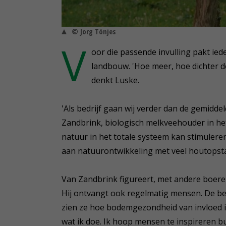
© Jorg Tönjes
V
oor die passende invulling pakt iede
landbouw. 'Hoe meer, hoe dichter d
denkt Luske.
'Als bedrijf gaan wij verder dan de gemidde
Zandbrink, biologisch melkveehouder in het 
natuur in het totale systeem kan stimuleren
aan natuurontwikkeling met veel houtopst
Van Zandbrink figureert, met andere boeren
Hij ontvangt ook regelmatig mensen. De b
zien ze hoe bodemgezondheid van invloed is o
wat ik doe. Ik hoop mensen te inspireren b