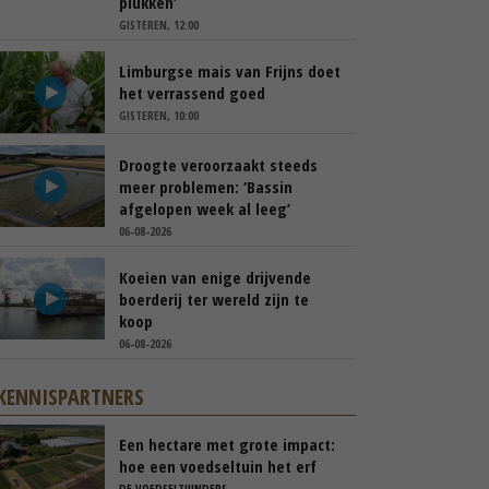
plukken’
GISTEREN, 12:00
Limburgse mais van Frijns doet
het verrassend goed
GISTEREN, 10:00
Droogte veroorzaakt steeds
meer problemen: ‘Bassin
afgelopen week al leeg’
06-08-2026
Koeien van enige drijvende
boerderij ter wereld zijn te
koop
06-08-2026
KENNISPARTNERS
Een hectare met grote impact:
hoe een voedseltuin het erf
van Barton Arnts versterkt
DE VOEDSELTUINDERS