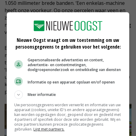
1.050 millimeter brede banden. ‘Een enkelas-machine
heeft onze voorkeur. Op onze percelen waar veen en
zand elkaar afwisselen laten we het liefst zo min
mogelijk banden door één spoor rijden om de belasting
van de bodem te beperken.’
Nieuwe Oogst vraagt om uw toestemming om uw
persoonsgegevens te gebruiken voor het volgende:
Een zuigarm zorgt niet alleen voor extra werkgemak,
maar draagt ook bij aan meer werkcapaciteit. ‘Binnen
Gepersonaliseerde advertenties en content,
twee minuten heb ik de tank gevuld’, vertelt Sieberen.
advertentie- en contentmetingen,
‘In vergelijking met de vorige tank is onze
doelgroepenonderzoek en ontwikkeling van diensten
uitrijcapaciteit verdubbeld van 40 kuub per uur naar 80
Informatie op een apparaat opslaan en/of openen
kuub per uur. Het scheelt natuurlijk dat bijna alle
percelen in de nabijheid van de boerderij liggen.’
Meer informatie
Uw persoonsgegevens worden verwerkt en informatie van uw
apparaat (cookies, unieke ID's en andere apparaatgegevens)
kan worden opgeslagen door, geopend door en gedeeld met
4 partners of specifiek door deze site worden gebruikt. Wij en
onze partners kunnen precieze geolocatiegegevens
gebruiken.
Lijst met partners.