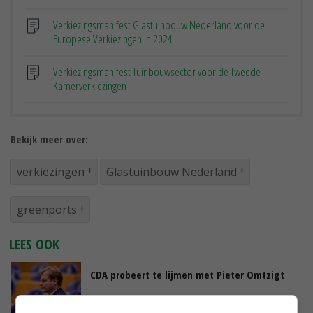
Verkiezingsmanifest Glastuinbouw Nederland voor de
Europese Verkiezingen in 2024
Verkiezingsmanifest Tuinbouwsector voor de Tweede
Kamerverkiezingen
Bekijk meer over:
verkiezingen
Glastuinbouw Nederland
greenports
LEES OOK
CDA probeert te lijmen met Pieter Omtzigt
29-07-2023