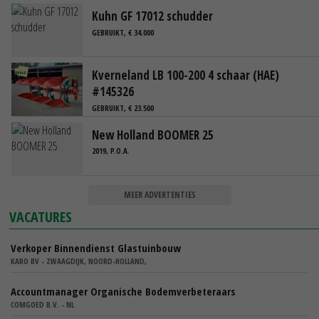
Kuhn GF 17012 schudder
GEBRUIKT, € 34.000
Kverneland LB 100-200 4 schaar (HAE)
#145326
GEBRUIKT, € 23.500
New Holland BOOMER 25
2019, P.O.A.
MEER ADVERTENTIES
VACATURES
Verkoper Binnendienst Glastuinbouw
KARO BV - ZWAAGDIJK, NOORD-HOLLAND,
Accountmanager Organische Bodemverbeteraars
COMGOED B.V. - NL