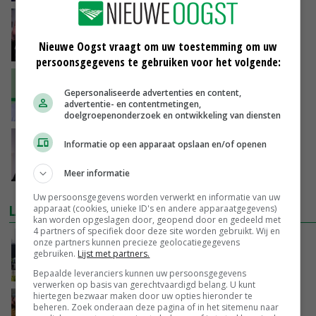
Caroline van der Plas (BBB) wil geen premier
worden
Nieuwe Oogst vraagt om uw toestemming om uw
27-07-2023
persoonsgegevens te gebruiken voor het volgende:
'Eigen waarheid helpt compromis niet'
Gepersonaliseerde advertenties en content,
advertentie- en contentmetingen,
22-07-2023
doelgroepenonderzoek en ontwikkeling van diensten
Caroline van der Plas bij verkiezingen
Informatie op een apparaat opslaan en/of openen
opnieuw lijsttrekker BBB
18-07-2023
Meer informatie
Uw persoonsgegevens worden verwerkt en informatie van uw
LAATSTE NIEUWS
apparaat (cookies, unieke ID's en andere apparaatgegevens)
kan worden opgeslagen door, geopend door en gedeeld met
4 partners of specifiek door deze site worden gebruikt. Wij en
Gemiddelde Europese melkprijs daalt licht in
onze partners kunnen precieze geolocatiegegevens
gebruiken.
Lijst met partners.
juni
GISTEREN, 17:04
Bepaalde leveranciers kunnen uw persoonsgegevens
verwerken op basis van gerechtvaardigd belang. U kunt
hiertegen bezwaar maken door uw opties hieronder te
Frans onderzoekcentrum bestrijkt hele
beheren. Zoek onderaan deze pagina of in het sitemenu naar
varkensvleesketen