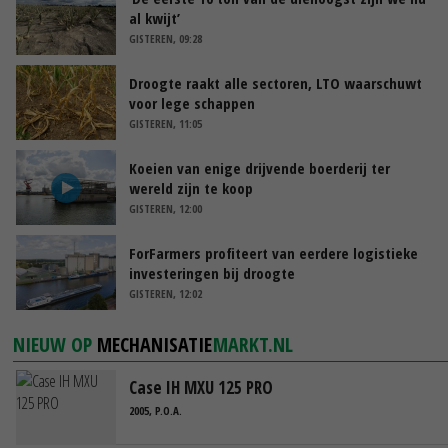
al kwijt’
GISTEREN, 09:28
Droogte raakt alle sectoren, LTO waarschuwt
voor lege schappen
GISTEREN, 11:05
Koeien van enige drijvende boerderij ter
wereld zijn te koop
GISTEREN, 12:00
ForFarmers profiteert van eerdere logistieke
investeringen bij droogte
GISTEREN, 12:02
NIEUW OP
MECHANISATIE
MARKT.NL
Case IH MXU 125 PRO
2005, P.O.A.