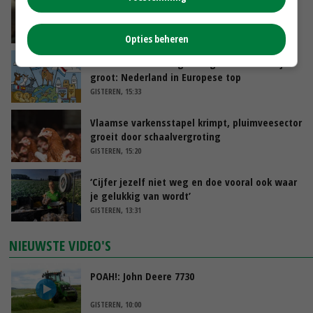
‘Samenwerking A-ware en Amalthea gaat
zorgen voor meer balans’
GISTEREN, 16:01
Opties beheren
Internationale vraag naar geitenzuivel blijft
groot: Nederland in Europese top
GISTEREN, 15:33
Vlaamse varkensstapel krimpt, pluimveesector
groeit door schaalvergroting
GISTEREN, 15:20
‘Cijfer jezelf niet weg en doe vooral ook waar
je gelukkig van wordt’
GISTEREN, 13:31
NIEUWSTE VIDEO'S
POAH!: John Deere 7730
GISTEREN, 10:00