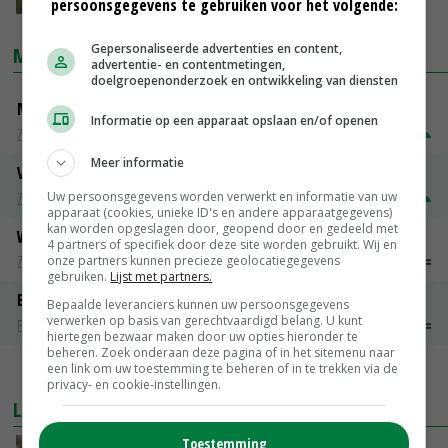
persoonsgegevens te gebruiken voor het volgende:
Gepersonaliseerde advertenties en content,
MARKTPRIJZEN
advertentie- en contentmetingen,
doelgroepenonderzoek en ontwikkeling van diensten
Magere melkpoeder
Informatie op een apparaat opslaan en/of openen
Zuivel weekprijzen
€ 269,00
€ 7,00
Meer informatie
Volle melkpoeder
Uw persoonsgegevens worden verwerkt en informatie van uw
Zuivel weekprijzen
€ 345,00
€ 20,00
apparaat (cookies, unieke ID's en andere apparaatgegevens)
kan worden opgeslagen door, geopend door en gedeeld met
Weipoeder
4 partners of specifiek door deze site worden gebruikt. Wij en
Zuivel weekprijzen
€ 134,00
€ 0,00
onze partners kunnen precieze geolocatiegegevens
gebruiken.
Lijst met partners.
Boeren Gouda 12 kg
Bepaalde leveranciers kunnen uw persoonsgegevens
verwerken op basis van gerechtvaardigd belang. U kunt
Boerenkaas
€ 6,05
€ 0,00
hiertegen bezwaar maken door uw opties hieronder te
beheren. Zoek onderaan deze pagina of in het sitemenu naar
een link om uw toestemming te beheren of in te trekken via de
MEER MARKTPRIJZEN
privacy- en cookie-instellingen.
LAATSTE NIEUWS
Toestemming