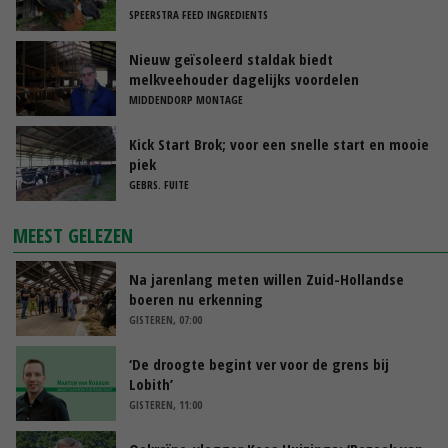
SPEERSTRA FEED INGREDIENTS
Nieuw geïsoleerd staldak biedt
melkveehouder dagelijks voordelen
MIDDENDORP MONTAGE
Kick Start Brok; voor een snelle start en mooie
piek
GEBRS. FUITE
MEEST GELEZEN
Na jarenlang meten willen Zuid-Hollandse
boeren nu erkenning
GISTEREN, 07:00
‘De droogte begint ver voor de grens bij
Lobith’
GISTEREN, 11:00