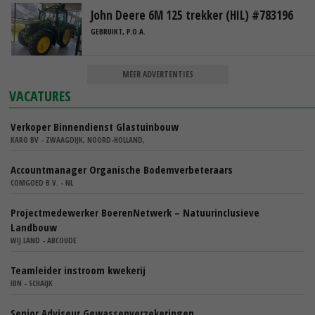
John Deere 6M 125 trekker (HIL) #783196
GEBRUIKT, P.O.A.
MEER ADVERTENTIES
VACATURES
Verkoper Binnendienst Glastuinbouw
KARO BV - ZWAAGDIJK, NOORD-HOLLAND,
Accountmanager Organische Bodemverbeteraars
COMGOED B.V. - NL
Projectmedewerker BoerenNetwerk – Natuurinclusieve
Landbouw
WIJ.LAND - ABCOUDE
Teamleider instroom kwekerij
IBN - SCHAIJK
Senior Adviseur Gewassenverzekeringen