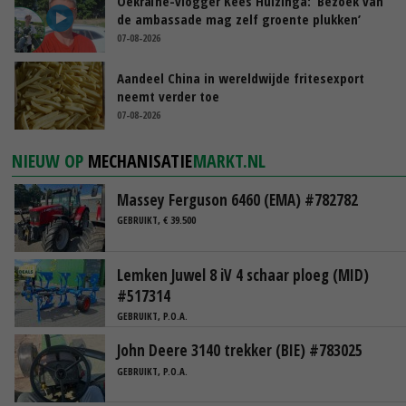
Oekraïne-vlogger Kees Huizinga: ‘Bezoek van
de ambassade mag zelf groente plukken’
07-08-2026
Aandeel China in wereldwijde fritesexport
neemt verder toe
07-08-2026
NIEUW OP
MECHANISATIE
MARKT.NL
Massey Ferguson 6460 (EMA) #782782
GEBRUIKT, € 39.500
Lemken Juwel 8 iV 4 schaar ploeg (MID)
#517314
GEBRUIKT, P.O.A.
John Deere 3140 trekker (BIE) #783025
GEBRUIKT, P.O.A.