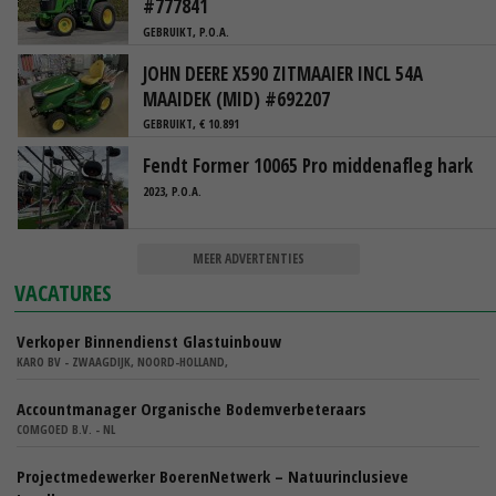
#777841
GEBRUIKT, P.O.A.
JOHN DEERE X590 ZITMAAIER INCL 54A
MAAIDEK (MID) #692207
GEBRUIKT, € 10.891
Fendt Former 10065 Pro middenafleg hark
2023, P.O.A.
MEER ADVERTENTIES
VACATURES
Verkoper Binnendienst Glastuinbouw
KARO BV - ZWAAGDIJK, NOORD-HOLLAND,
Accountmanager Organische Bodemverbeteraars
COMGOED B.V. - NL
Projectmedewerker BoerenNetwerk – Natuurinclusieve