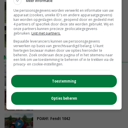
Meer informatie
Westnijlvirus vastgesteld bij paard in
Uw persoonsgegevens worden verwerkt en informatie van uw
Schipluiden
apparaat (cookies, unieke ID's en andere apparaatgegevens)
VANDAAG, 13:04
kan worden opgeslagen door, geopend door en gedeeld met
4 partners of specifiek door deze site worden gebruikt. Wij en
onze partners kunnen precieze geolocatiegegevens
Onderzoek: rantsoen van invloed op
gebruiken.
Lijst met partners.
wateropname koe
Bepaalde leveranciers kunnen uw persoonsgegevens
VANDAAG, 12:37
verwerken op basis van gerechtvaardigd belang. U kunt
hiertegen bezwaar maken door uw opties hieronder te
beheren. Zoek onderaan deze pagina of in het sitemenu naar
NIEUWSTE VIDEO'S
een link om uw toestemming te beheren of in te trekken via de
privacy- en cookie-instellingen.
Koeien van enige drijvende boerderij ter
wereld zijn te koop
Toestemming
VANDAAG, 12:00
Danique in Canada: ‘Superveel schik gehad
Opties beheren
tijdens stage’
04-08-2026
POAH!: Fendt 1042