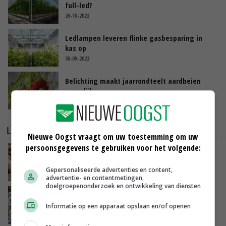
full-led?
26-10-2022
Ledlampen leveren flinke gasbesparing in
kas op
30-09-2022
Belichting maakt jaarrondteelt aardbeien
mogelijk
03-08-2022
LAATSTE NIEUWS
Nieuwe Oogst vraagt om uw toestemming om uw
persoonsgegevens te gebruiken voor het volgende:
Tönnies pleit voor vaste varkensprijs voor
periode van zes maanden
Gepersonaliseerde advertenties en content,
VANDAAG, 13:49
advertentie- en contentmetingen,
doelgroepenonderzoek en ontwikkeling van diensten
Nederlands project versterkt Iraakse
groentetelers
Informatie op een apparaat opslaan en/of openen
VANDAAG, 13:39