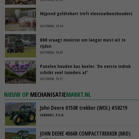
Nijpend geldtekort treft vleesvarkenshouders
GISTEREN, 13:14
BBB vraagt minister om langer mest uit te
rijden
GISTEREN, 15:47
Panelen houden kas koeler: ‘De eerste indruk
schrikt veel tuinders af’
GISTEREN, 15:27
NIEUW OP
MECHANISATIE
MARKT.NL
John Deere 6150R trekker (WOL) #58219
GEBRUIKT, P.O.A.
JOHN DEERE 4066R COMPACTTREKKER (MID)