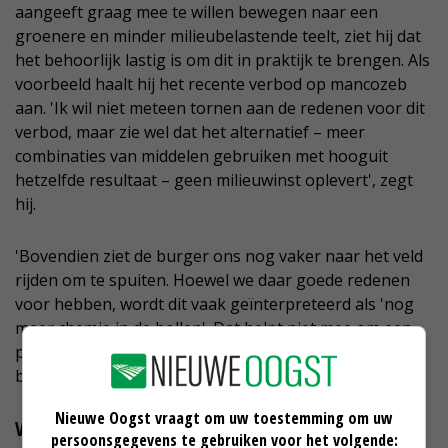
aangeeft graag mee te willen bewegen naar een
groenere en minder milieubelastende teelt, ziet hij dat
het behoorlijk lastig is om dit in praktijk te brengen. Als
voorbeeld haalt hij het recente verbod op mancozeb
aan. 'Ik wil niet meteen tornen aan de redenen voor dit
verbod, maar zie wel dat het alternatief – meer
combinaties van middelen gebruiken met hooguit
hetzelfde resultaat – geen milieuwinst oplevert', zegt
hij.
'Bovendien ziet de burger ons nog vaker naar het veld
rijden om te spuiten. Hoewel we daar goede redenen
voor hebben, wordt dit vaak geïnterpreteerd als 'nog
meer chemie in de bollen'. Dat helpt niet mee om een
positief beeld van de tulpenteelt te houden', stelt de
bollenteler.
Nieuwe Oogst vraagt om uw toestemming om uw
Verbod op Movento
persoonsgegevens te gebruiken voor het volgende: