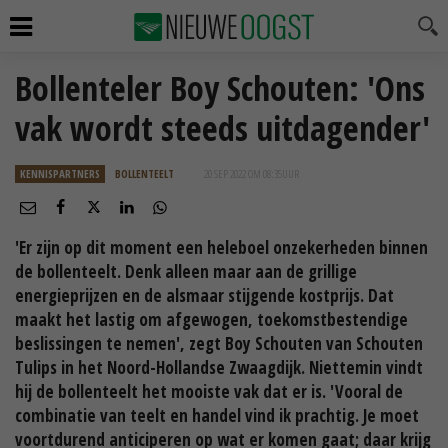
Bollenteler Boy Schouten: 'Ons
vak wordt steeds uitdagender'
KENNISPARTNERS
BOLLENTEELT
20 SEP 2022 OM 08:35
UUR
'Er zijn op dit moment een heleboel onzekerheden binnen
de bollenteelt. Denk alleen maar aan de grillige
energieprijzen en de alsmaar stijgende kostprijs. Dat
maakt het lastig om afgewogen, toekomstbestendige
beslissingen te nemen', zegt Boy Schouten van Schouten
Tulips in het Noord-Hollandse Zwaagdijk. Niettemin vindt
hij de bollenteelt het mooiste vak dat er is. 'Vooral de
combinatie van teelt en handel vind ik prachtig. Je moet
voortdurend anticiperen op wat er komen gaat; daar krijg