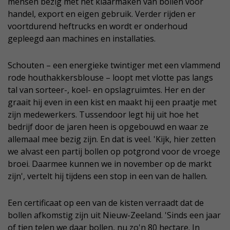
mensen bezig met het klaarmaken van bollen voor
handel, export en eigen gebruik. Verder rijden er
voortdurend heftrucks en wordt er onderhoud
gepleegd aan machines en installaties.
Schouten – een energieke twintiger met een vlammend
rode houthakkersblouse – loopt met vlotte pas langs
tal van sorteer-, koel- en opslagruimtes. Her en der
graait hij even in een kist en maakt hij een praatje met
zijn medewerkers. Tussendoor legt hij uit hoe het
bedrijf door de jaren heen is opgebouwd en waar ze
allemaal mee bezig zijn. En dat is veel. 'Kijk, hier zetten
we alvast een partij bollen op potgrond voor de vroege
broei. Daarmee kunnen we in november op de markt
zijn', vertelt hij tijdens een stop in een van de hallen.
Een certificaat op een van de kisten verraadt dat de
bollen afkomstig zijn uit Nieuw-Zeeland. 'Sinds een jaar
of tien telen we daar bollen, nu zo'n 80 hectare. In