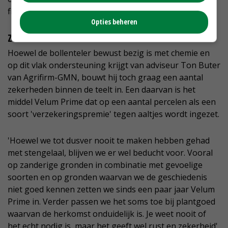
figuurlijk tot bloei kunnen komen.'
Opties beheren
Zekerheid met Velum Prime
Hoewel de bollenteler bewust bezig is met chemie en
op dit vlak ondersteuning krijgt van adviseur Ton Buter
van Agrifirm-GMN, bouwt hij toch graag een aantal
zekerheden binnen de teelt in. Een daarvan is het
middel Velum Prime dat op een aantal percelen als een
soort 'verzekeringspremie' tegen aaltjes wordt ingezet.
'Hoewel we tot dusver nooit te maken hebben gehad
met stengelaal, blijven we er wel beducht voor. Vooral
op zanderige gronden in combinatie met gevoelige
soorten en op gronden waarvan we de geschiedenis
niet goed kennen zetten we sinds een paar jaar Velum
Prime in. Verder passen we het soms toe bij plantgoed
waarvan de herkomst onduidelijk is. Je weet nooit of
het echt nodig is, maar het geeft wel rust en zekerheid',