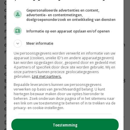
Ook het verbod op Movento vanaf 2025 zal volgens de
ondernemer niet bijdragen aan vergroening van de
Gepersonaliseerde advertenties en content,
advertentie- en contentmetingen,
teelt. 'Movento is in mijn ogen een relatief
doelgroepenonderzoek en ontwikkeling van diensten
milieuvriendelijk en ook nog eens een superefficiënt
middel om te gebruiken. Ook hier is het vooruitzicht:
Informatie op een apparaat opslaan en/of openen
meer milieubelastende vervangers toepassen en
Meer informatie
daardoor juist minder milieuwinst boeken. Dat kan toch
niet de bedoeling zijn?'
Uw persoonsgegevens worden verwerkt en informatie van uw
apparaat (cookies, unieke ID's en andere apparaatgegevens)
kan worden opgeslagen door, geopend door en gedeeld met
Dat bollen telen zonder chemie een 'gigantische
4 partners of specifiek door deze site worden gebruikt. Wij en
onze partners kunnen precieze geolocatiegegevens
opgave' is, ervaart Schouten ook bij de biologische
gebruiken.
Lijst met partners.
bollentak van het bedrijf. Hoewel deze bedrijfstak met 8
Bepaalde leveranciers kunnen uw persoonsgegevens
hectare bollen nog in pioniersfase zit, merkt hij dat het
verwerken op basis van gerechtvaardigd belang. U kunt
hiertegen bezwaar maken door uw opties hieronder te
uitermate lastig is om zonder chemie voldoende
beheren. Zoek onderaan deze pagina of in het sitemenu naar
opbrengst en kwaliteit te realiseren. 'Ik wil best zonder
een link om uw toestemming te beheren of in te trekken via de
privacy- en cookie-instellingen.
chemie telen, maar dan moet daar ook voldoende
rendement en consumenteninteresse tegenover staan.
Dat is nu beide niet het geval. Kortom, we hebben nog
Toestemming
een lange weg te gaan, wil deze tak zowel letterlijk als