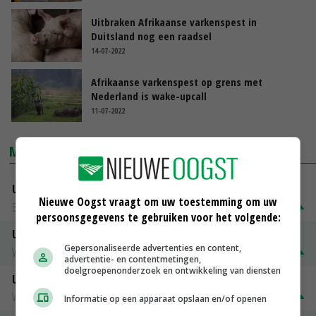
Uitbraken Afrikaanse varkenspest in
Duitsland nog een raadsel
14-07-2022
Afrikaanse varkenspest op grens met
Nederland is wake-upcall
11-07-2022
MARKTPRIJZEN
Uitbetaalprijs DCA BestPigletPrice
Nieuwe Oogst vraagt om uw toestemming om uw
Biggen weekprijzen
€ 26,50
€ 0,50
persoonsgegevens te gebruiken voor het volgende:
Uitbetaalprijs Compaxo
Gepersonaliseerde advertenties en content,
Vleesvarkens
€ 1,32
€ 0,10
advertentie- en contentmetingen,
doelgroepenonderzoek en ontwikkeling van diensten
Uitbetaalprijs Van Rooi Meat
Vleesvarkens
€ 1,25
€ 0,10
Informatie op een apparaat opslaan en/of openen