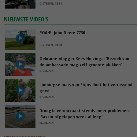
GISTEREN, 13:31
NIEUWSTE VIDEO'S
POAH!: John Deere 7730
GISTEREN, 10:00
Oekraïne-vlogger Kees Huizinga: ‘Bezoek van
de ambassade mag zelf groente plukken’
07-08-2026
Limburgse mais van Frijns doet het verrassend
goed
07-08-2026
Droogte veroorzaakt steeds meer problemen:
‘Bassin afgelopen week al leeg’
06-08-2026