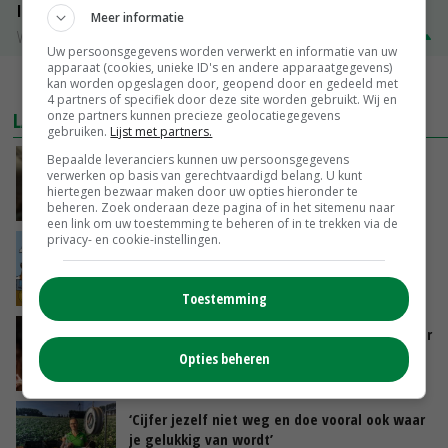
ISN prijs Frankrijk
Meer informatie
Vleesvarkens
€ 1,78
€ 0,06
Uw persoonsgegevens worden verwerkt en informatie van uw
apparaat (cookies, unieke ID's en andere apparaatgegevens)
kan worden opgeslagen door, geopend door en gedeeld met
MEER MARKTPRIJZEN
4 partners of specifiek door deze site worden gebruikt. Wij en
onze partners kunnen precieze geolocatiegegevens
LAATSTE NIEUWS
gebruiken.
Lijst met partners.
Bepaalde leveranciers kunnen uw persoonsgegevens
‘Samenwerking A-ware en Amalthea gaat
verwerken op basis van gerechtvaardigd belang. U kunt
zorgen voor meer balans’
hiertegen bezwaar maken door uw opties hieronder te
GISTEREN, 16:01
beheren. Zoek onderaan deze pagina of in het sitemenu naar
een link om uw toestemming te beheren of in te trekken via de
privacy- en cookie-instellingen.
Internationale vraag naar geitenzuivel blijft
groot: Nederland in Europese top
GISTEREN, 15:33
Toestemming
Vlaamse varkensstapel krimpt, pluimveesector
groeit door schaalvergroting
Opties beheren
GISTEREN, 15:20
‘Cijfer jezelf niet weg en doe vooral ook waar
je gelukkig van wordt’