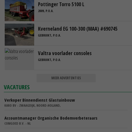
Pottinger Torro 5100 L
2009, P.O.A.
Kverneland EG 100-300 (MAA) #690745
GEBRUIKT, P.O.A.
Valtra voorlader consoles
GEBRUIKT, P.O.A.
MEER ADVERTENTIES
VACATURES
Verkoper Binnendienst Glastuinbouw
KARO BV - ZWAAGDIJK, NOORD-HOLLAND,
Accountmanager Organische Bodemverbeteraars
COMGOED B.V. - NL