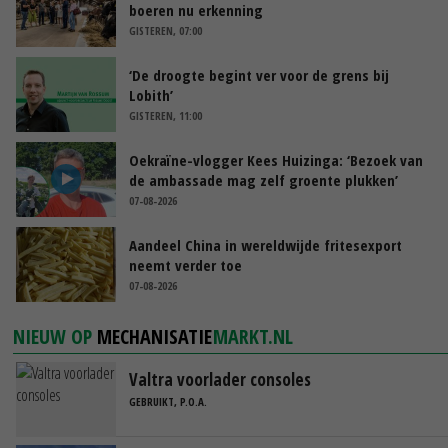
boeren nu erkenning
GISTEREN, 07:00
‘De droogte begint ver voor de grens bij
Lobith’
GISTEREN, 11:00
Oekraïne-vlogger Kees Huizinga: ‘Bezoek van
de ambassade mag zelf groente plukken’
07-08-2026
Aandeel China in wereldwijde fritesexport
neemt verder toe
07-08-2026
NIEUW OP
MECHANISATIE
MARKT.NL
Valtra voorlader consoles
GEBRUIKT, P.O.A.