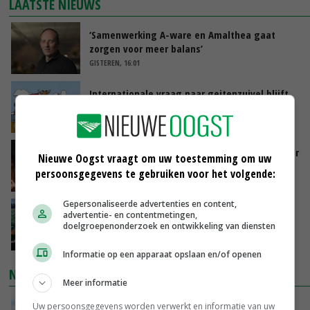
LAATSTE NIEUWS
‘Samenwerking A-ware en Amalthea gaat
zorgen voor meer balans’
GISTEREN, 16:01
Internationale vraag naar geitenzuivel blijft
groot: Nederland in Europese top
GISTEREN, 15:33
Vlaamse varkensstapel krimpt, pluimveesector
Nieuwe Oogst vraagt om uw toestemming om uw
groeit door schaalvergroting
persoonsgegevens te gebruiken voor het volgende:
GISTEREN, 15:20
Gepersonaliseerde advertenties en content,
‘Cijfer jezelf niet weg en doe vooral ook waar
advertentie- en contentmetingen,
je gelukkig van wordt’
doelgroepenonderzoek en ontwikkeling van diensten
GISTEREN, 13:31
Informatie op een apparaat opslaan en/of openen
NIEUWSTE VIDEO'S
Meer informatie
POAH!: John Deere 7730
Uw persoonsgegevens worden verwerkt en informatie van uw