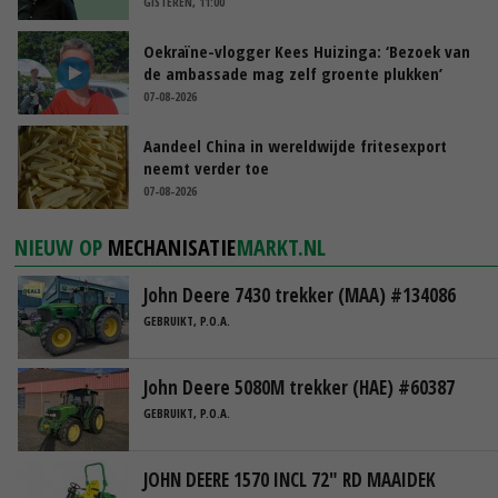
GISTEREN, 11:00
Oekraïne-vlogger Kees Huizinga: ‘Bezoek van
de ambassade mag zelf groente plukken’
07-08-2026
Aandeel China in wereldwijde fritesexport
neemt verder toe
07-08-2026
NIEUW OP
MECHANISATIE
MARKT.NL
John Deere 7430 trekker (MAA) #134086
GEBRUIKT, P.O.A.
John Deere 5080M trekker (HAE) #60387
GEBRUIKT, P.O.A.
JOHN DEERE 1570 INCL 72" RD MAAIDEK