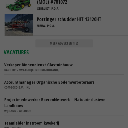
(MOL) #781072
GEBRUIKT, P.O.A.
Pottinger schudder HIT 13120HT
NIEUW, P.O.A.
MEER ADVERTENTIES
VACATURES
Verkoper Binnendienst Glastuinbouw
KARO BV - ZWAAGDIJK, NOORD-HOLLAND,
Accountmanager Organische Bodemverbeteraars
COMGOED B.V. - NL
Projectmedewerker BoerenNetwerk – Natuurinclusieve
Landbouw
WIJ.LAND - ABCOUDE
Teamleider instroom kwekerij