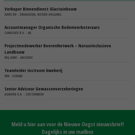
Verkoper Binnendienst Glastuinbouw
KARO BV - ZWAAGDIJK, NOORD-HOLLAND,
Accountmanager Organische Bodemverbeteraars
COMGOED B.V. - NL
Projectmedewerker BoerenNetwerk – Natuurinclusieve
Landbouw
WIJ.LAND - ABCOUDE
Teamleider instroom kwekerij
IBN - SCHAIJK
Senior Adviseur Gewassenverzekeringen
AGRIVER U.A. - ZOETERMEER
Meld u hier aan voor de Nieuwe Oogst nieuwsbrief!
Dagelijks in uw mailbox