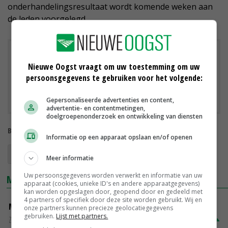
onderhandelingsresultaat wordt komende weken aan
de leden voorgelegd.
Downloads
Nieuwe Oogst vraagt om uw toestemming om uw
persoonsgegevens te gebruiken voor het volgende:
Onderhandelingsresultaat cao Groen Grond en
Infrastructuur 24-11-2021
Gepersonaliseerde advertenties en content,
advertentie- en contentmetingen,
doelgroepenonderzoek en ontwikkeling van diensten
Bekijk meer over:
Informatie op een apparaat opslaan en/of openen
cao's
loonwerk
Cumela
Meer informatie
Uw persoonsgegevens worden verwerkt en informatie van uw
MARKTPRIJZEN
apparaat (cookies, unieke ID's en andere apparaatgegevens)
kan worden opgeslagen door, geopend door en gedeeld met
4 partners of specifiek door deze site worden gebruikt. Wij en
Magere melkpoeder
onze partners kunnen precieze geolocatiegegevens
gebruiken.
Lijst met partners.
Zuivel NL
€ 269,00
€ 7,00