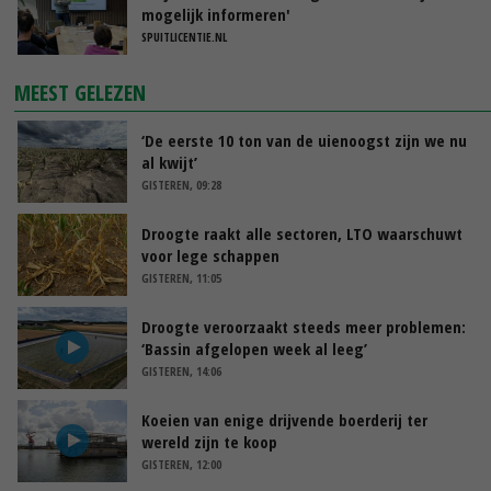
mogelijk informeren'
SPUITLICENTIE.NL
MEEST GELEZEN
‘De eerste 10 ton van de uienoogst zijn we nu
al kwijt’
GISTEREN, 09:28
Droogte raakt alle sectoren, LTO waarschuwt
voor lege schappen
GISTEREN, 11:05
Droogte veroorzaakt steeds meer problemen:
‘Bassin afgelopen week al leeg’
GISTEREN, 14:06
Koeien van enige drijvende boerderij ter
wereld zijn te koop
GISTEREN, 12:00