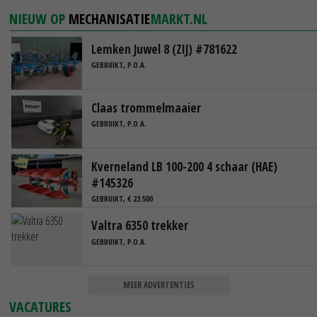
NIEUW OP
MECHANISATIE
MARKT.NL
Lemken Juwel 8 (ZIJ) #781622
GEBRUIKT, P.O.A.
Claas trommelmaaier
GEBRUIKT, P.O.A.
Kverneland LB 100-200 4 schaar (HAE)
#145326
GEBRUIKT, € 23.500
Valtra 6350 trekker
GEBRUIKT, P.O.A.
MEER ADVERTENTIES
VACATURES