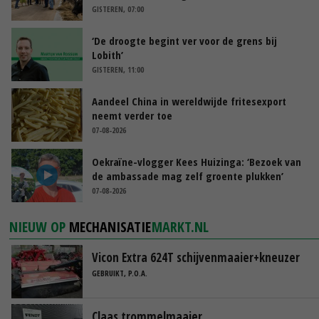
GISTEREN, 07:00
‘De droogte begint ver voor de grens bij
Lobith’
GISTEREN, 11:00
Aandeel China in wereldwijde fritesexport
neemt verder toe
07-08-2026
Oekraïne-vlogger Kees Huizinga: ‘Bezoek van
de ambassade mag zelf groente plukken’
07-08-2026
NIEUW OP
MECHANISATIE
MARKT.NL
Vicon Extra 624T schijvenmaaier+kneuzer
GEBRUIKT, P.O.A.
Claas trommelmaaier