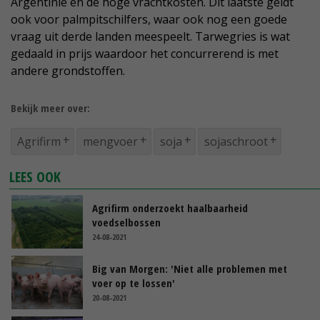
Argentinië en de hoge vrachtkosten. Dit laatste geldt
ook voor palmpitschilfers, waar ook nog een goede
vraag uit derde landen meespeelt. Tarwegries is wat
gedaald in prijs waardoor het concurrerend is met
andere grondstoffen.
Bekijk meer over:
Agrifirm
mengvoer
soja
sojaschroot
LEES OOK
Agrifirm onderzoekt haalbaarheid
voedselbossen
24-08-2021
Big van Morgen: 'Niet alle problemen met
voer op te lossen'
20-08-2021