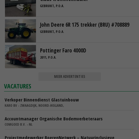
GEBRUIKT, P.O.A.
John Deere 6R 175 trekker (BRU) #708889
GEBRUIKT, P.O.A.
Pottinger Faro 4000D
2011, P.O.A.
MEER ADVERTENTIES
VACATURES
Verkoper Binnendienst Glastuinbouw
KARO BV - ZWAAGDIJK, NOORD-HOLLAND,
Accountmanager Organische Bodemverbeteraars
COMGOED B.V. - NL
Projectmedewerker BoerenNetwerk – Natuurinclusieve