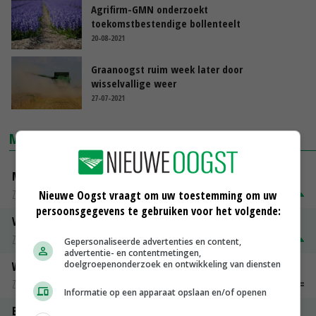
Agrifirm-GMN onderzoekt
toekomstbestendige bollenteelt
20-08-2021
Graanoogst ruim week later door
wisselvallige weer
27-07-2021
MARKTPRIJZEN
Magere melkpoeder
Zuivel weekprijzen
€ 269,00
€ 7,00
Nieuwe Oogst vraagt om uw toestemming om uw
persoonsgegevens te gebruiken voor het volgende:
Volle melkpoeder
Zuivel weekprijzen
€ 345,00
€ 20,00
Gepersonaliseerde advertenties en content,
advertentie- en contentmetingen,
doelgroepenonderzoek en ontwikkeling van diensten
Weipoeder
Zuivel weekprijzen
€ 134,00
€ 0,00
Informatie op een apparaat opslaan en/of openen
Boeren Gouda 12 kg