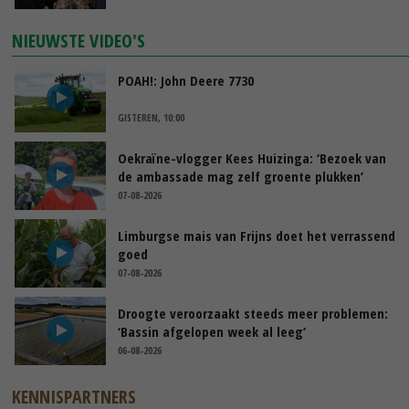
NIEUWSTE VIDEO'S
POAH!: John Deere 7730
GISTEREN, 10:00
Oekraïne-vlogger Kees Huizinga: ‘Bezoek van
de ambassade mag zelf groente plukken’
07-08-2026
Limburgse mais van Frijns doet het verrassend
goed
07-08-2026
Droogte veroorzaakt steeds meer problemen:
‘Bassin afgelopen week al leeg’
06-08-2026
KENNISPARTNERS