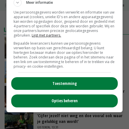
Meer informatie
Boerenkaas
€ 6,05
€ 0,00
Uw persoonsgegevens worden verwerkt en informatie van uw
apparaat (cookies, unieke ID's en andere apparaatgegevens)
MEER MARKTPRIJZEN
kan worden opgeslagen door, geopend door en gedeeld met
4 partners of specifiek door deze site worden gebruikt. Wij en
LAATSTE NIEUWS
onze partners kunnen precieze geolocatiegegevens
gebruiken.
Lijst met partners.
‘Samenwerking A-ware en Amalthea gaat
Bepaalde leveranciers kunnen uw persoonsgegevens
zorgen voor meer balans’
verwerken op basis van gerechtvaardigd belang. U kunt
hiertegen bezwaar maken door uw opties hieronder te
GISTEREN, 16:01
beheren. Zoek onderaan deze pagina of in het sitemenu naar
een link om uw toestemming te beheren of in te trekken via de
Internationale vraag naar geitenzuivel blijft
privacy- en cookie-instellingen.
groot: Nederland in Europese top
GISTEREN, 15:33
Toestemming
Vlaamse varkensstapel krimpt, pluimveesector
groeit door schaalvergroting
Opties beheren
GISTEREN, 15:20
‘Cijfer jezelf niet weg en doe vooral ook waar
je gelukkig van wordt’
GISTEREN, 13:31