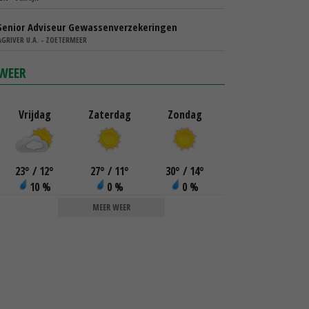
Senior Adviseur Gewassenverzekeringen
AGRIVER U.A. - ZOETERMEER
WEER
Vrijdag
Zaterdag
Zondag
23
°
/ 12
°
27
°
/ 11
°
30
°
/ 14
°
10 %
0 %
0 %
MEER WEER