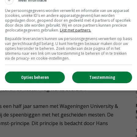
Meer informatie
Uw persoonsgegevens worden verwerkt en informatie van uw apparaat
(cookies, unieke ID's en andere apparaatgegevens) kan worden
okken en speenafdelingen is inmiddels klaar. Volgens
opgeslagen door, geopend door en gedeeld met 4 partners of specifiek
door deze site worden gebruikt. Wij en onze partners kunnen precieze
 'We doen aanpassingen om het zo goed mogelijk
geolocatiegegevens gebruiken.
Lijst met partners.
 verwacht hij wel de 85 procent reductie te halen bij de
Bepaalde leveranciers kunnen uw persoonsgegevens verwerken op basis
van gerechtvaardigd belang. U kunt hiertegen bezwaar maken door uw
opties hieronder te beheren. Zoek onderaan deze pagina of in het
sitemenu naar een link om uw toestemming te beheren of in te trekken
via de privacy- en cookie-instellingen.
 zouden de groepshuisvesting voor de drachtige zeugen
Opties beheren
Toestemming
is duur. Het was handiger geweest als we dat gelijk
waren de kosten nog wel te overzien.'
s een half jaar samen met Wageningen University &
j de speenbiggen met het gescheiden mesten. De
mst-principe. Dit principe is bedacht door Hans