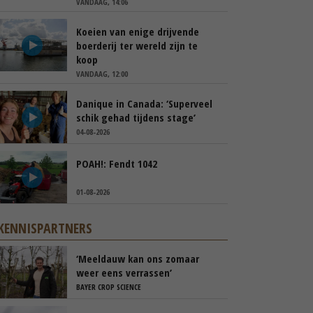
VANDAAG, 14:06
Koeien van enige drijvende
boerderij ter wereld zijn te
koop
VANDAAG, 12:00
Danique in Canada: ‘Superveel
schik gehad tijdens stage’
04-08-2026
POAH!: Fendt 1042
01-08-2026
KENNISPARTNERS
‘Meeldauw kan ons zomaar
weer eens verrassen’
BAYER CROP SCIENCE