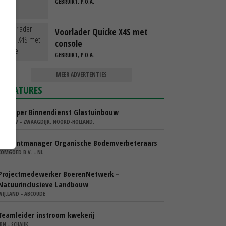
GEBRUIKT, P.O.A.
Voorlader Quicke X4S met
console
GEBRUIKT, P.O.A.
MEER ADVERTENTIES
VACATURES
Verkoper Binnendienst Glastuinbouw
KARO BV - ZWAAGDIJK, NOORD-HOLLAND,
Accountmanager Organische Bodemverbeteraars
COMGOED B.V. - NL
Projectmedewerker BoerenNetwerk –
Natuurinclusieve Landbouw
WIJ.LAND - ABCOUDE
Teamleider instroom kwekerij
IBN - SCHAIJK