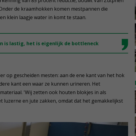
rkenning van 85 procent reductie, bouwt Van Zutphen
 Onder de kraamhokken komen mestpannen die
n klein laagje water in komt te staan.
 is lastig, het is eigenlijk de bottleneck
er op gescheiden mesten: aan de ene kant van het hok
ndere kant een waar ze kunnen urineren. Het
materiaal. 'Wij zetten ook houten blokjes in als
t luzerne en jute zakken, omdat dat het gemakkelijkst