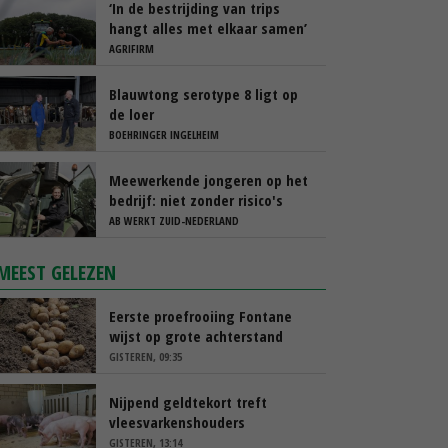
‘In de bestrijding van trips
hangt alles met elkaar samen’
AGRIFIRM
Blauwtong serotype 8 ligt op
de loer
BOEHRINGER INGELHEIM
Meewerkende jongeren op het
bedrijf: niet zonder risico's
AB WERKT ZUID-NEDERLAND
MEEST GELEZEN
Eerste proefrooiing Fontane
wijst op grote achterstand
GISTEREN, 09:35
Nijpend geldtekort treft
vleesvarkenshouders
GISTEREN, 13:14