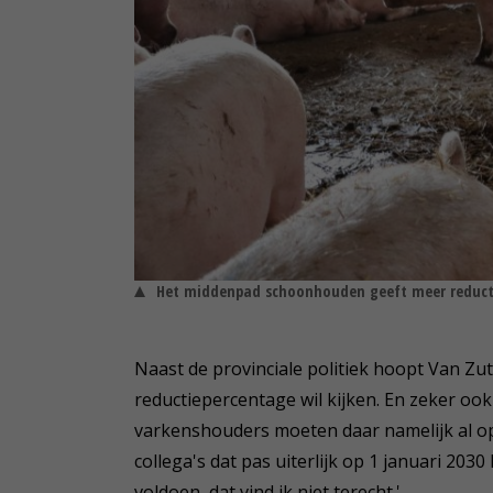
Het middenpad schoonhouden geeft meer reduct
Naast de provinciale politiek hoopt Van Zut
reductiepercentage wil kijken. En zeker oo
varkenshouders moeten daar namelijk al op
collega's dat pas uiterlijk op 1 januari 20
voldoen, dat vind ik niet terecht.'