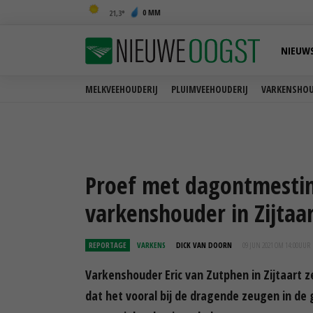
0 MM
21,3
NIEUW
MELKVEEHOUDERIJ
PLUIMVEEHOUDERIJ
VARKENSHOU
Proef met dagontmesting
varkenshouder in Zijtaa
REPORTAGE
VARKENS
DICK VAN DOORN
09 JUN 2021 OM 14:00
UUR
Varkenshouder Eric van Zutphen in Zijtaart ze
dat het vooral bij de dragende zeugen in de 