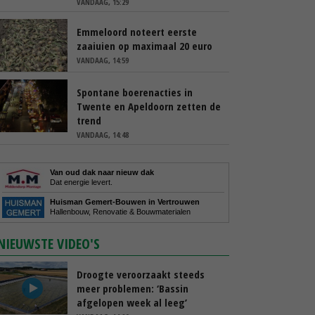
VANDAAG, 15:29
Emmeloord noteert eerste
zaaiuien op maximaal 20 euro
VANDAAG, 14:59
Spontane boerenacties in
Twente en Apeldoorn zetten de
trend
VANDAAG, 14:48
Van oud dak naar nieuw dak
Dat energie levert.
Huisman Gemert-Bouwen in Vertrouwen
Hallenbouw, Renovatie & Bouwmaterialen
NIEUWSTE VIDEO'S
Droogte veroorzaakt steeds
meer problemen: ‘Bassin
afgelopen week al leeg’