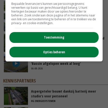
Bepaalde leveranciers kunnen uw persoonsgegevens
VANDAAG, 10:00
verwerken op basis van gerechtvaardigd belang. U kunt
hiertegen bezwaar maken door uw opties hieronder te
beheren. Zoek onderaan deze pagina of in het sitemenu naar
Oekraïne-vlogger Kees Huizinga: ‘Bezoek van
een link om uw toestemming te beheren of in te trekken via de
de ambassade mag zelf groente plukken’
privacy- en cookie-instellingen.
GISTEREN, 12:00
Toestemming
Limburgse mais van Frijns doet het verrassend
goed
GISTEREN, 10:00
Opties beheren
Droogte veroorzaakt steeds meer problemen:
‘Bassin afgelopen week al leeg’
06-08-2026
KENNISPARTNERS
Aspergeteler bouwt dankzij batterij meer
studio’s voor personeel
HG ENERGIESYSTEMEN