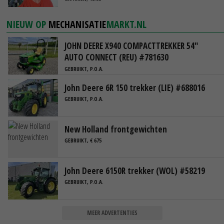
NIEUW OP
MECHANISATIE
MARKT.NL
JOHN DEERE X940 COMPACTTREKKER 54"
AUTO CONNECT (REU) #781630
GEBRUIKT, P.O.A.
John Deere 6R 150 trekker (LIE) #688016
GEBRUIKT, P.O.A.
New Holland frontgewichten
GEBRUIKT, € 675
John Deere 6150R trekker (WOL) #58219
GEBRUIKT, P.O.A.
MEER ADVERTENTIES