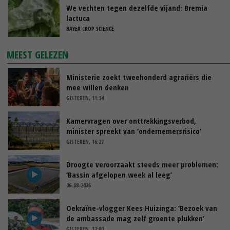
We vechten tegen dezelfde vijand: Bremia
lactuca
BAYER CROP SCIENCE
MEEST GELEZEN
Ministerie zoekt tweehonderd agrariërs die
mee willen denken
GISTEREN, 11:34
Kamervragen over onttrekkingsverbod,
minister spreekt van ‘ondernemersrisico’
GISTEREN, 16:27
Droogte veroorzaakt steeds meer problemen:
‘Bassin afgelopen week al leeg’
06-08-2026
Oekraïne-vlogger Kees Huizinga: ‘Bezoek van
de ambassade mag zelf groente plukken’
GISTEREN, 12:00