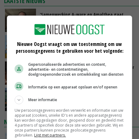
LAATSTE NIEUWS
‘Samenwerking A-ware en Amalthea gaat
zorgen voor meer balans’
VANDAAG, 16:01
Internationale vraag naar geitenzuivel blijft
Nieuwe Oogst vraagt om uw toestemming om uw
groot: Nederland in Europese top
persoonsgegevens te gebruiken voor het volgende:
VANDAAG, 15:33
Gepersonaliseerde advertenties en content,
Vlaamse varkensstapel krimpt, pluimveesector
advertentie- en contentmetingen,
groeit door schaalvergroting
doelgroepenonderzoek en ontwikkeling van diensten
VANDAAG, 15:20
Informatie op een apparaat opslaan en/of openen
‘Cijfer jezelf niet weg en doe vooral ook waar
je gelukkig van wordt’
Meer informatie
VANDAAG, 13:31
Uw persoonsgegevens worden verwerkt en informatie van uw
apparaat (cookies, unieke ID's en andere apparaatgegevens)
kan worden opgeslagen door, geopend door en gedeeld met
NIEUWSTE VIDEO'S
4 partners of specifiek door deze site worden gebruikt. Wij en
onze partners kunnen precieze geolocatiegegevens
POAH!: John Deere 7730
gebruiken.
Lijst met partners.