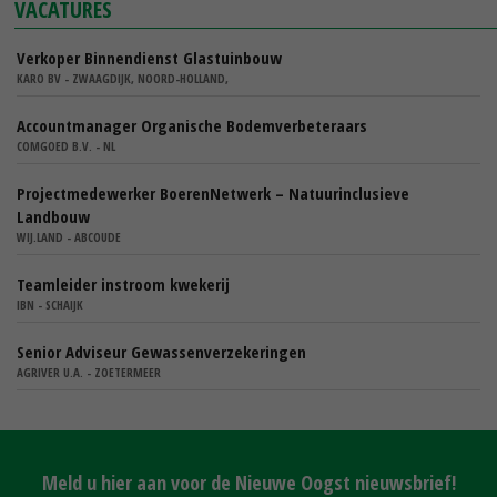
VACATURES
Verkoper Binnendienst Glastuinbouw
KARO BV - ZWAAGDIJK, NOORD-HOLLAND,
Accountmanager Organische Bodemverbeteraars
COMGOED B.V. - NL
Projectmedewerker BoerenNetwerk – Natuurinclusieve
Landbouw
WIJ.LAND - ABCOUDE
Teamleider instroom kwekerij
IBN - SCHAIJK
Senior Adviseur Gewassenverzekeringen
AGRIVER U.A. - ZOETERMEER
Meld u hier aan voor de Nieuwe Oogst nieuwsbrief!