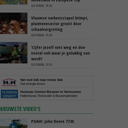
GISTEREN, 15:33
Vlaamse varkensstapel krimpt,
pluimveesector groeit door
schaalvergroting
GISTEREN, 15:20
‘Cijfer jezelf niet weg en doe
vooral ook waar je gelukkig van
wordt’
GISTEREN, 13:31
Van oud dak naar nieuw dak
Dat energie levert.
Huisman Gemert-Bouwen in Vertrouwen
Hallenbouw, Renovatie & Bouwmaterialen
NIEUWSTE VIDEO'S
POAH!: John Deere 7730