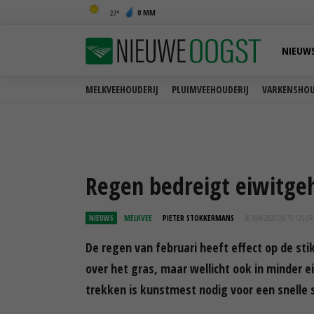
0 MM
27
NIEUW
MELKVEEHOUDERIJ
PLUIMVEEHOUDERIJ
VARKENSHOU
Regen bedreigt eiwitgeh
NIEUWS
MELKVEE
PIETER STOKKERMANS
06 MAA 2020 OM 15:12
UUR
De regen van februari heeft effect op de stik
over het gras, maar wellicht ook in minder e
trekken is kunstmest nodig voor een snelle s