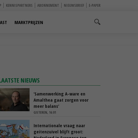
P
KENNISPARTNERS
ABONNEMENT
NIEUWSBRIEF
E-PAPER
AST
MARKTPRIJZEN
LAATSTE NIEUWS
‘Samenwerking A-ware en
Amalthea gaat zorgen voor
meer balans’
GISTEREN, 16:01
Internationale vraag naar
geitenzuivel blijft groot:
Nederland in Europese top