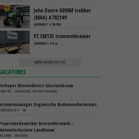
John Deere 6090M trekker
(MAA) #782149
GEBRUIKT, € 58.950
PZ CM135 trommelmaaier
GEBRUIKT, P.O.A.
MEER ADVERTENTIES
VACATURES
Verkoper Binnendienst Glastuinbouw
KARO BV - ZWAAGDIJK, NOORD-HOLLAND,
Accountmanager Organische Bodemverbeteraars
COMGOED B.V. - NL
Projectmedewerker BoerenNetwerk –
Natuurinclusieve Landbouw
WIJ.LAND - ABCOUDE