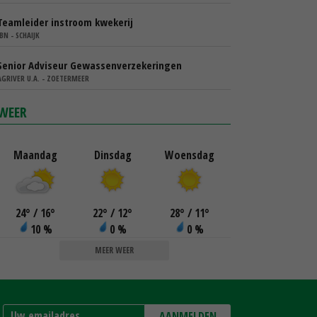
Teamleider instroom kwekerij
IBN - SCHAIJK
Senior Adviseur Gewassenverzekeringen
AGRIVER U.A. - ZOETERMEER
WEER
Maandag
Dinsdag
Woensdag
24
°
/ 16
°
22
°
/ 12
°
28
°
/ 11
°
10 %
0 %
0 %
MEER WEER
AANMELDEN