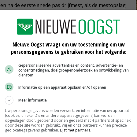
 en na de eerste snede pas drijfmest, als de mestopslag
 Koerkamp, productmanager veehouderij van Eurofins
Nieuwe Oogst vraagt om uw toestemming om uw
persoonsgegevens te gebruiken voor het volgende:
et de beste draagkracht met drijfmest die je kwijt
mest voor de stikstof- en zwavelvoorziening van het
Gepersonaliseerde advertenties en content, advertentie- en
contentmetingen, doelgroepenonderzoek en ontwikkeling van
ali uit drijfmest te corrigeren met 100 tot 150 kilo kali-
diensten
t aan na de eerste snede. Hopelijk zijn de
Informatie op een apparaat opslaan en/of openen
Meer informatie
zo snel als het kan een kunstmestgift toe te dienen. Hoe
Uw persoonsgegevens worden verwerkt en informatie van uw apparaat
(cookies, unieke ID's en andere apparaatgegevens) kan worden
g te zeggen en ook afhankelijk van de bodemvoorraad.
opgeslagen door, geopend door en gedeeld met 4 partners of specifiek
door deze site worden gebruikt. Wij en onze partners kunnen precieze
geolocatiegegevens gebruiken.
Lijst met partners.
. Het is belangrijk daarbij ook te letten op de zwavel.