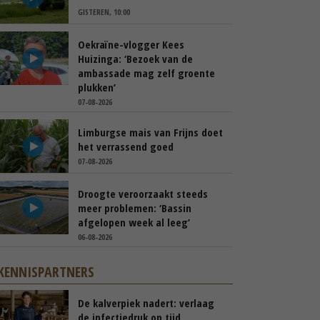
GISTEREN, 10:00
Oekraïne-vlogger Kees
Huizinga: ‘Bezoek van de
ambassade mag zelf groente
plukken’
07-08-2026
Limburgse mais van Frijns doet
het verrassend goed
07-08-2026
Droogte veroorzaakt steeds
meer problemen: ‘Bassin
afgelopen week al leeg’
06-08-2026
KENNISPARTNERS
De kalverpiek nadert: verlaag
de infectiedruk op tijd