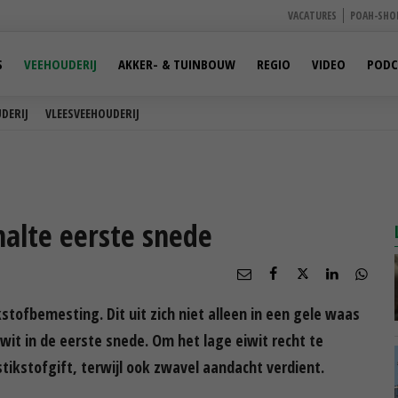
VACATURES
POAH-SHO
S
VEEHOUDERIJ
AKKER- & TUINBOUW
REGIO
VIDEO
PODC
DERIJ
VLEESVEEHOUDERIJ
alte eerste snede
stofbemesting. Dit uit zich niet alleen in een gele waas
iwit in de eerste snede. Om het lage eiwit recht te
tikstofgift, terwijl ook zwavel aandacht verdient.