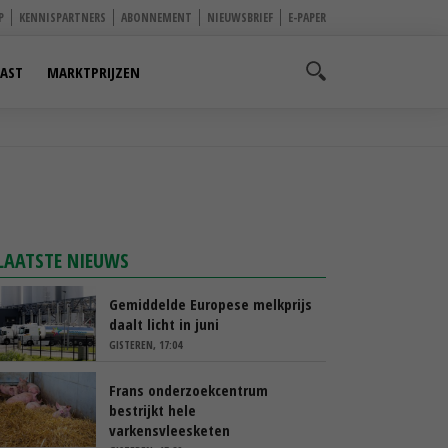
P
KENNISPARTNERS
ABONNEMENT
NIEUWSBRIEF
E-PAPER
AST
MARKTPRIJZEN
LAATSTE NIEUWS
Gemiddelde Europese melkprijs
daalt licht in juni
GISTEREN, 17:04
Frans onderzoekcentrum
bestrijkt hele
varkensvleesketen