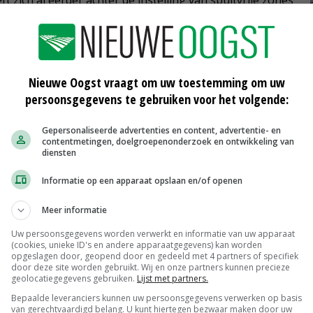
te verrichten naar de emissiereductie bij het gebruik
Nieuwe Oogst vraagt om uw toestemming om uw
persoonsgegevens te gebruiken voor het volgende:
riftarme spuittechnieken is ook door de Kamer
oeten onderzoeksresultaten beschikbaar zijn.
Gepersonaliseerde advertenties en content, advertentie- en
contentmetingen, doelgroepenonderzoek en ontwikkeling van
diensten
r van de Tweede Kamer ook voor zorgen dat
onumenten stopt met het gebruik van glyfosaat bij het
Informatie op een apparaat opslaan en/of openen
 GL met dit verzoek werd woensdag eveneens
Meer informatie
Uw persoonsgegevens worden verwerkt en informatie van uw apparaat
(cookies, unieke ID's en andere apparaatgegevens) kan worden
opgeslagen door, geopend door en gedeeld met 4 partners of specifiek
door deze site worden gebruikt. Wij en onze partners kunnen precieze
geolocatiegegevens gebruiken.
Lijst met partners.
osaat
Bepaalde leveranciers kunnen uw persoonsgegevens verwerken op basis
van gerechtvaardigd belang. U kunt hiertegen bezwaar maken door uw