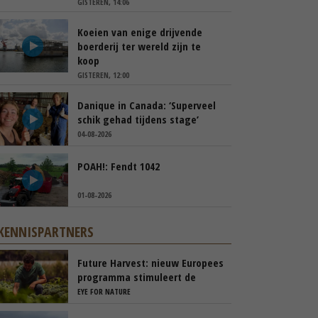
GISTEREN, 14:06
Koeien van enige drijvende
boerderij ter wereld zijn te
koop
GISTEREN, 12:00
Danique in Canada: ‘Superveel
schik gehad tijdens stage’
04-08-2026
POAH!: Fendt 1042
01-08-2026
KENNISPARTNERS
Future Harvest: nieuw Europees
programma stimuleert de
nieuwe generatie boeren in
EYE FOR NATURE
Nederland