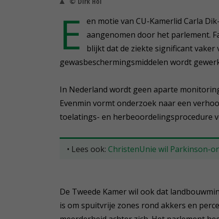
© Dirk Hol
E
en motie van CU-Kamerlid Carla Dik
aangenomen door het parlement. Fab
blijkt dat de ziekte significant vak
gewasbeschermingsmiddelen wordt gewerk
In Nederland wordt geen aparte monitorin
Evenmin vormt onderzoek naar een verhoog
toelatings- en herbeoordelingsprocedure
• Lees ook:
ChristenUnie wil Parkinson-o
De Tweede Kamer wil ook dat landbouwminis
is om spuitvrije zones rond akkers en perce
meerderheid achter zich. Het parlement heeft