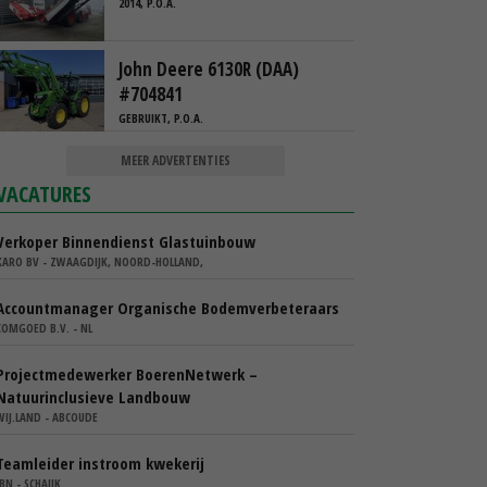
2014, P.O.A.
John Deere 6130R (DAA)
#704841
GEBRUIKT, P.O.A.
MEER ADVERTENTIES
VACATURES
Verkoper Binnendienst Glastuinbouw
KARO BV - ZWAAGDIJK, NOORD-HOLLAND,
Accountmanager Organische Bodemverbeteraars
COMGOED B.V. - NL
Projectmedewerker BoerenNetwerk –
Natuurinclusieve Landbouw
WIJ.LAND - ABCOUDE
Teamleider instroom kwekerij
IBN - SCHAIJK