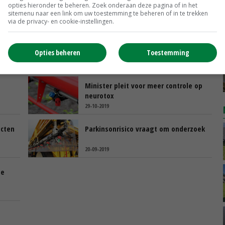
opties hieronder te beheren. Zoek onderaan deze pagina of in het
sitemenu naar een link om uw toestemming te beheren of in te trekken
via de privacy- en cookie-instellingen.
Opties beheren
Toestemming
Minister pleit voor meer controle op
neurotox
29-10-2019
ecten
Parkinsonrisico vraagt om onderzoek
20-09-2019
te