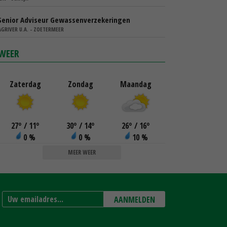
Senior Adviseur Gewassenverzekeringen
AGRIVER U.A. - ZOETERMEER
WEER
Zaterdag
Zondag
Maandag
27
°
/ 11
°
30
°
/ 14
°
26
°
/ 16
°
0 %
0 %
10 %
MEER WEER
AANMELDEN