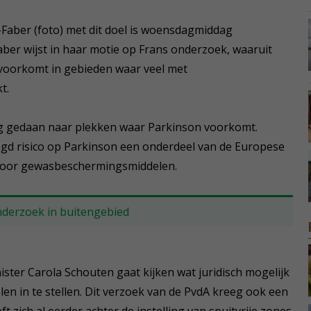
-Faber (foto) met dit doel is woensdagmiddag
er wijst in haar motie op Frans onderzoek, waaruit
er voorkomt in gebieden waar veel met
t.
g gedaan naar plekken waar Parkinson voorkomt.
d risico op Parkinson een onderdeel van de Europese
 voor gewasbeschermingsmiddelen.
nderzoek in buitengebied
ter Carola Schouten gaat kijken wat juridisch mogelijk
len in te stellen. Dit verzoek van de PvdA kreeg ook een
 zich al eerder achter de instelling van spuitvrije zones