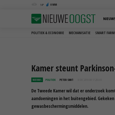
0 MM
14
NIEUW
POLITIEK & ECONOMIE
MECHANISATIE
SMART FARM
Kamer steunt Parkinson
NIEUWS
POLITIEK
PETER SMIT
10 DEC 2019 OM 17:28
UUR
De Tweede Kamer wil dat er onderzoek komt 
aandoeningen in het buitengebied. Gekeken
gewasbeschermingsmiddelen.