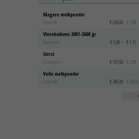
Magere melkpoeder
Zuivel NL
€ 269,00
€ 7,00
Vleeskuikens 2001-2600 gr
Barneveld
€ 1,09
~
€ 1,11
Gerst
Groningen
€ 197,00
€ 2,00
Volle melkpoeder
Zuivel NL
€ 345,00
€ 20,00