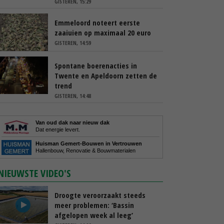
GISTEREN, 15:29
Emmeloord noteert eerste
zaaiuien op maximaal 20 euro
GISTEREN, 14:59
Spontane boerenacties in
Twente en Apeldoorn zetten de
trend
GISTEREN, 14:48
Van oud dak naar nieuw dak
Dat energie levert.
Huisman Gemert-Bouwen in Vertrouwen
Hallenbouw, Renovatie & Bouwmaterialen
NIEUWSTE VIDEO'S
Droogte veroorzaakt steeds
meer problemen: ‘Bassin
afgelopen week al leeg’