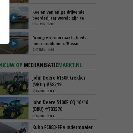
Koeien van enige drijvende
boerderij ter wereld zijn te
koop
GISTEREN, 12:00
Droogte veroorzaakt steeds
meer problemen: ‘Bassin
afgelopen week al leeg’
GISTEREN, 14:06
NIEUW OP
MECHANISATIE
MARKT.NL
John Deere 6150R trekker
(WOL) #58219
GEBRUIKT, P.O.A.
John Deere 5100R CQ 16/16
(BRU) #703570
GEBRUIKT, P.O.A.
Kuhn FC883-FF vlindermaaier