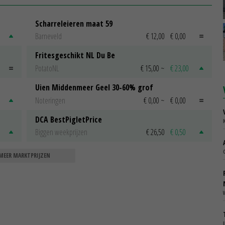
Scharreleieren maat 59
Barneveld
€ 12,00
€ 0,00
Fritesgeschikt NL Du Be
PotatoNL
€ 15,00
~
€ 23,00
Uien Middenmeer Geel 30-60% grof
Noteringen
€ 0,00
~
€ 0,00
DCA BestPigletPrice
Biggen weekprijzen
€ 26,50
€ 0,50
MEER MARKTPRIJZEN