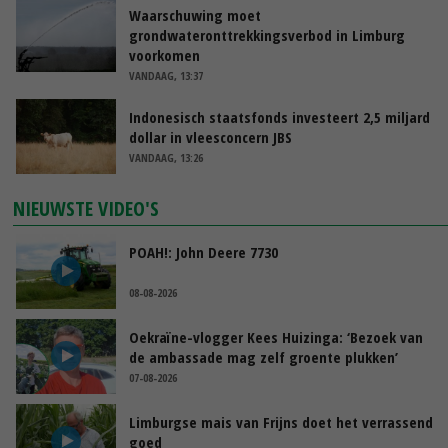
Waarschuwing moet
grondwateronttrekkingsverbod in Limburg
voorkomen
VANDAAG, 13:37
Indonesisch staatsfonds investeert 2,5 miljard
dollar in vleesconcern JBS
VANDAAG, 13:26
NIEUWSTE VIDEO'S
POAH!: John Deere 7730
08-08-2026
Oekraïne-vlogger Kees Huizinga: ‘Bezoek van
de ambassade mag zelf groente plukken’
07-08-2026
Limburgse mais van Frijns doet het verrassend
goed