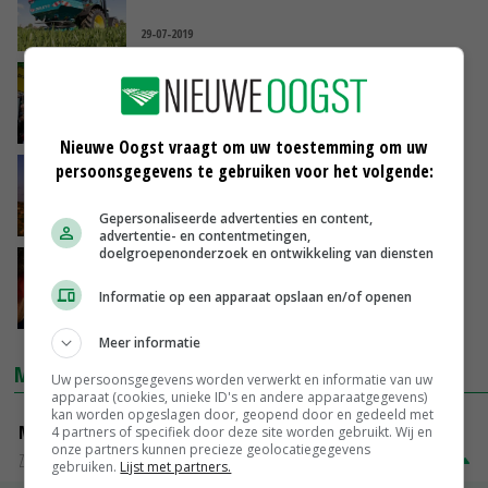
29-07-2019
Duitsers worstelen met scherpe mestregels
27-04-2019
Nieuwe Oogst vraagt om uw toestemming om uw
persoonsgegevens te gebruiken voor het volgende:
Miljoenenboete Grieken dreigt vanwege
negeren Nitraatrichtlijn
Gepersonaliseerde advertenties en content,
08-03-2019
advertentie- en contentmetingen,
doelgroepenonderzoek en ontwikkeling van diensten
Drenthe pakt nitraatuitspoeling aan
Informatie op een apparaat opslaan en/of openen
24-12-2018
Meer informatie
MARKTPRIJZEN
Uw persoonsgegevens worden verwerkt en informatie van uw
apparaat (cookies, unieke ID's en andere apparaatgegevens)
kan worden opgeslagen door, geopend door en gedeeld met
Magere melkpoeder
4 partners of specifiek door deze site worden gebruikt. Wij en
onze partners kunnen precieze geolocatiegegevens
Zuivel weekprijzen
€ 269,00
€ 7,00
gebruiken.
Lijst met partners.