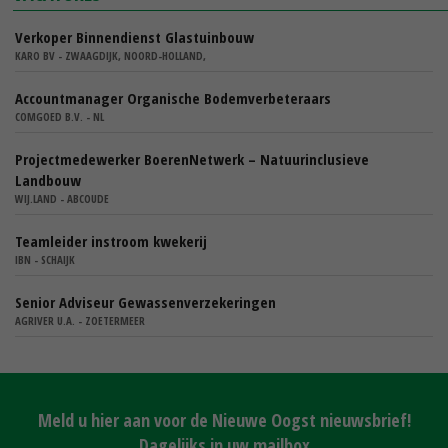
Verkoper Binnendienst Glastuinbouw
KARO BV - ZWAAGDIJK, NOORD-HOLLAND,
Accountmanager Organische Bodemverbeteraars
COMGOED B.V. - NL
Projectmedewerker BoerenNetwerk – Natuurinclusieve
Landbouw
WIJ.LAND - ABCOUDE
Teamleider instroom kwekerij
IBN - SCHAIJK
Senior Adviseur Gewassenverzekeringen
AGRIVER U.A. - ZOETERMEER
Meld u hier aan voor de Nieuwe Oogst nieuwsbrief!
Dagelijks in uw mailbox