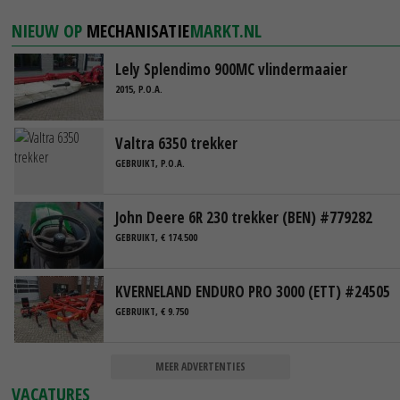
NIEUW OP
MECHANISATIE
MARKT.NL
Lely Splendimo 900MC vlindermaaier
2015, P.O.A.
Valtra 6350 trekker
GEBRUIKT, P.O.A.
John Deere 6R 230 trekker (BEN) #779282
GEBRUIKT, € 174.500
KVERNELAND ENDURO PRO 3000 (ETT) #24505
GEBRUIKT, € 9.750
MEER ADVERTENTIES
VACATURES