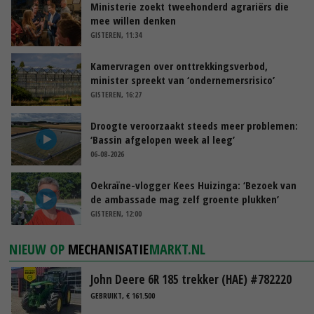
Ministerie zoekt tweehonderd agrariërs die
mee willen denken
GISTEREN, 11:34
Kamervragen over onttrekkingsverbod,
minister spreekt van ‘ondernemersrisico’
GISTEREN, 16:27
Droogte veroorzaakt steeds meer problemen:
‘Bassin afgelopen week al leeg’
06-08-2026
Oekraïne-vlogger Kees Huizinga: ‘Bezoek van
de ambassade mag zelf groente plukken’
GISTEREN, 12:00
NIEUW OP
MECHANISATIE
MARKT.NL
John Deere 6R 185 trekker (HAE) #782220
GEBRUIKT, € 161.500