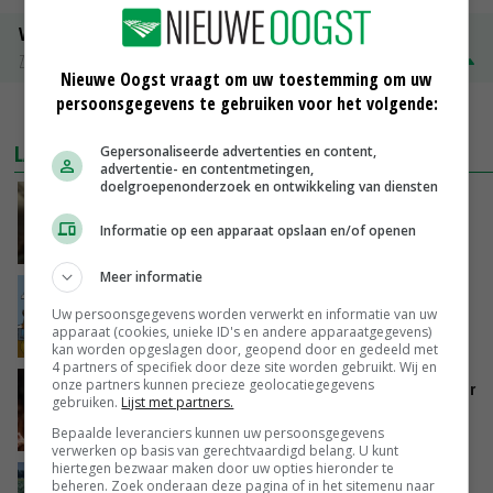
Volle melkpoeder
Zuivel NL
€ 345,00
€ 20,00
Nieuwe Oogst vraagt om uw toestemming om uw
persoonsgegevens te gebruiken voor het volgende:
MEER MARKTPRIJZEN
LAATSTE NIEUWS
Gepersonaliseerde advertenties en content,
advertentie- en contentmetingen,
doelgroepenonderzoek en ontwikkeling van diensten
‘Samenwerking A-ware en Amalthea gaat
zorgen voor meer balans’
Informatie op een apparaat opslaan en/of openen
VANDAAG, 16:01
Meer informatie
Internationale vraag naar geitenzuivel blijft
Uw persoonsgegevens worden verwerkt en informatie van uw
groot: Nederland in Europese top
apparaat (cookies, unieke ID's en andere apparaatgegevens)
VANDAAG, 15:33
kan worden opgeslagen door, geopend door en gedeeld met
4 partners of specifiek door deze site worden gebruikt. Wij en
onze partners kunnen precieze geolocatiegegevens
Vlaamse varkensstapel krimpt, pluimveesector
gebruiken.
Lijst met partners.
groeit door schaalvergroting
Bepaalde leveranciers kunnen uw persoonsgegevens
VANDAAG, 15:20
verwerken op basis van gerechtvaardigd belang. U kunt
hiertegen bezwaar maken door uw opties hieronder te
‘Cijfer jezelf niet weg en doe vooral ook waar
beheren. Zoek onderaan deze pagina of in het sitemenu naar