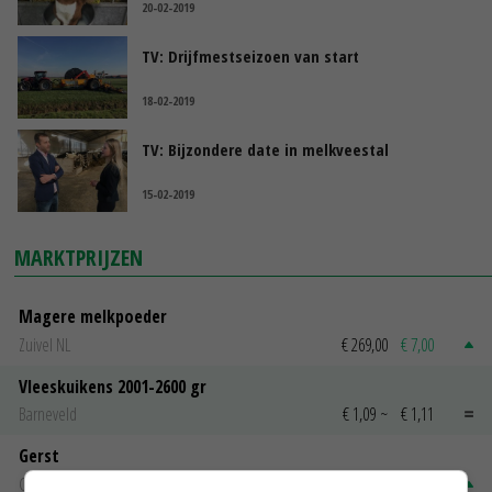
20-02-2019
TV: Drijfmestseizoen van start
18-02-2019
TV: Bijzondere date in melkveestal
15-02-2019
MARKTPRIJZEN
Magere melkpoeder
Zuivel NL
€ 269,00
€ 7,00
Vleeskuikens 2001-2600 gr
Barneveld
€ 1,09
~
€ 1,11
Gerst
Groningen
€ 197,00
€ 2,00