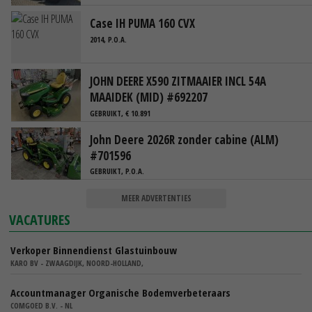
Case IH PUMA 160 CVX
2014, P.O.A.
JOHN DEERE X590 ZITMAAIER INCL 54A
MAAIDEK (MID) #692207
GEBRUIKT, € 10.891
John Deere 2026R zonder cabine (ALM)
#701596
GEBRUIKT, P.O.A.
MEER ADVERTENTIES
VACATURES
Verkoper Binnendienst Glastuinbouw
KARO BV - ZWAAGDIJK, NOORD-HOLLAND,
Accountmanager Organische Bodemverbeteraars
COMGOED B.V. - NL