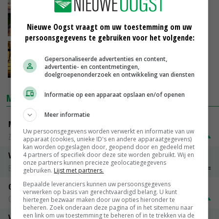
Groningen zoekt alternatieven stroomnet
Nieuwe Oogst vraagt om uw toestemming om uw
06-02-2019
persoonsgegevens te gebruiken voor het volgende:
Stroomtekort glastuinders Bommelerwaard
Gepersonaliseerde advertenties en content,
advertentie- en contentmetingen,
24-01-2019
doelgroepenonderzoek en ontwikkeling van diensten
Informatie op een apparaat opslaan en/of openen
MARKTPRIJZEN
Meer informatie
Magere melkpoeder
Uw persoonsgegevens worden verwerkt en informatie van uw
Zuivel NL
€ 269,00
€ 7,00
apparaat (cookies, unieke ID's en andere apparaatgegevens)
kan worden opgeslagen door, geopend door en gedeeld met
Vleeskuikens 2001-2600 gr
4 partners of specifiek door deze site worden gebruikt. Wij en
onze partners kunnen precieze geolocatiegegevens
Barneveld
€ 1,09
~
€ 1,11
gebruiken.
Lijst met partners.
Bepaalde leveranciers kunnen uw persoonsgegevens
Gerst
verwerken op basis van gerechtvaardigd belang. U kunt
Groningen
€ 197,00
€ 2,00
hiertegen bezwaar maken door uw opties hieronder te
beheren. Zoek onderaan deze pagina of in het sitemenu naar
een link om uw toestemming te beheren of in te trekken via de
Volle melkpoeder