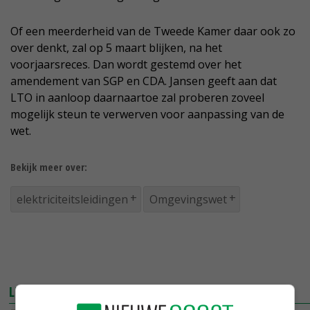
Of een meerderheid van de Tweede Kamer daar ook zo
over denkt, zal op 5 maart blijken, na het
voorjaarsreces. Dan wordt gestemd over het
amendement van SGP en CDA. Jansen geeft aan dat
LTO in aanloop daarnaartoe zal proberen zoveel
mogelijk steun te verwerven voor aanpassing van de
wet.
Bekijk meer over:
elektriciteitsleidingen
Omgevingswet
LEES OOK