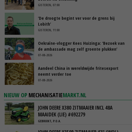
GISTEREN, 07:00
‘De droogte begint ver voor de grens bij
Lobith’
GISTEREN, 11:00
Oekraïne-vlogger Kees Huizinga: ‘Bezoek van
de ambassade mag zelf groente plukken’
07-08-2026
Aandeel China in wereldwijde fritesexport
neemt verder toe
07-08-2026
NIEUW OP
MECHANISATIE
MARKT.NL
JOHN DEERE X380 ZITMAAIER INCL 48A
MAAIDEK (LIE) #692279
GEBRUIKT, P.O.A.