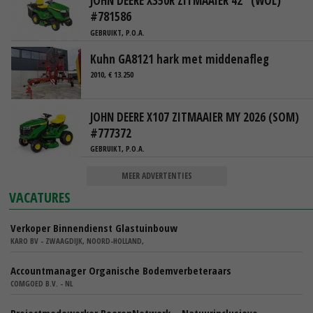
JOHN DEERE X350R ZITMAAIER 42" (WOL)
#781586
GEBRUIKT, P.O.A.
Kuhn GA8121 hark met middenafleg
2010, € 13.250
JOHN DEERE X107 ZITMAAIER MY 2026 (SOM)
#777372
GEBRUIKT, P.O.A.
MEER ADVERTENTIES
VACATURES
Verkoper Binnendienst Glastuinbouw
KARO BV - ZWAAGDIJK, NOORD-HOLLAND,
Accountmanager Organische Bodemverbeteraars
COMGOED B.V. - NL
Projectmedewerker BoerenNetwerk – Natuurinclusieve