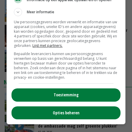
Internationale vraag naar geitenzuivel blijft
groot: Nederland in Europese top
Meer informatie
GISTEREN, 15:33
Uw persoonsgegevens worden verwerkt en informatie van uw
apparaat (cookies, unieke ID's en andere apparaatgegevens)
Vlaamse varkensstapel krimpt, pluimveesector
kan worden opgeslagen door, geopend door en gedeeld met
groeit door schaalvergroting
4 partners of specifiek door deze site worden gebruikt. Wij en
onze partners kunnen precieze geolocatiegegevens
GISTEREN, 15:20
gebruiken.
Lijst met partners.
Bepaalde leveranciers kunnen uw persoonsgegevens
‘Cijfer jezelf niet weg en doe vooral ook waar
verwerken op basis van gerechtvaardigd belang. U kunt
je gelukkig van wordt’
hiertegen bezwaar maken door uw opties hieronder te
GISTEREN, 13:31
beheren. Zoek onderaan deze pagina of in het sitemenu naar
een link om uw toestemming te beheren of in te trekken via de
privacy- en cookie-instellingen.
NIEUWSTE VIDEO'S
Toestemming
POAH!: John Deere 7730
GISTEREN, 10:00
Opties beheren
Oekraïne-vlogger Kees Huizinga: ‘Bezoek van
de ambassade mag zelf groente plukken’
07-08-2026