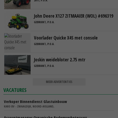
2017, P.O.A.
John Deere X127 ZITMAAIER (WOL) #696319
GEBRUIKT, P.O.A.
Voorlader Quicke X4S met console
GEBRUIKT, P.O.A.
Joskin weidebloter 2.75 mtr
GEBRUIKT, P.O.A.
MEER ADVERTENTIES
VACATURES
Verkoper Binnendienst Glastuinbouw
KARO BV - ZWAAGDIJK, NOORD-HOLLAND,
Accountmanager Organische Bodemverbeteraars