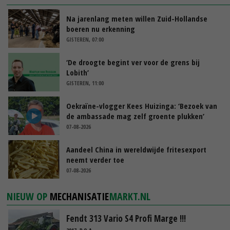
Na jarenlang meten willen Zuid-Hollandse
boeren nu erkenning
GISTEREN, 07:00
‘De droogte begint ver voor de grens bij
Lobith’
GISTEREN, 11:00
Oekraïne-vlogger Kees Huizinga: ‘Bezoek van
de ambassade mag zelf groente plukken’
07-08-2026
Aandeel China in wereldwijde fritesexport
neemt verder toe
07-08-2026
NIEUW OP
MECHANISATIE
MARKT.NL
Fendt 313 Vario S4 Profi Marge !!!