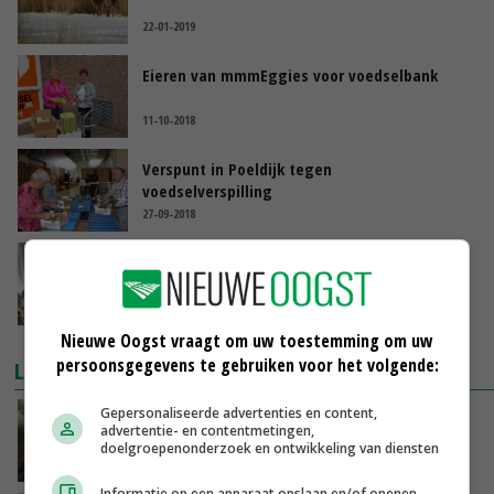
22-01-2019
Eieren van mmmEggies voor voedselbank
11-10-2018
Verspunt in Poeldijk tegen
voedselverspilling
27-09-2018
Voedselbank voor dieren Overijssel (video)
03-03-2016
Nieuwe Oogst vraagt om uw toestemming om uw
persoonsgegevens te gebruiken voor het volgende:
LAATSTE NIEUWS
Gepersonaliseerde advertenties en content,
‘Samenwerking A-ware en Amalthea gaat
advertentie- en contentmetingen,
zorgen voor meer balans’
doelgroepenonderzoek en ontwikkeling van diensten
GISTEREN, 16:01
Informatie op een apparaat opslaan en/of openen