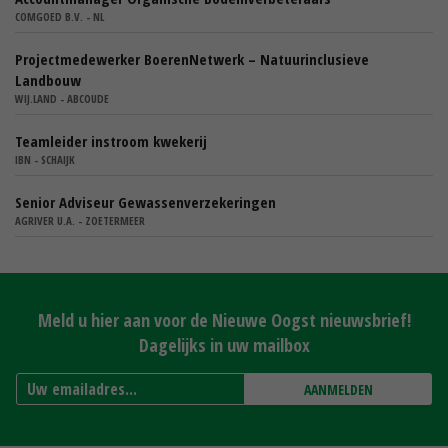
COMGOED B.V. - NL
Projectmedewerker BoerenNetwerk – Natuurinclusieve
Landbouw
WIJ.LAND - ABCOUDE
Teamleider instroom kwekerij
IBN - SCHAIJK
Senior Adviseur Gewassenverzekeringen
AGRIVER U.A. - ZOETERMEER
Meld u hier aan voor de Nieuwe Oogst nieuwsbrief!
Dagelijks in uw mailbox
AANMELDEN