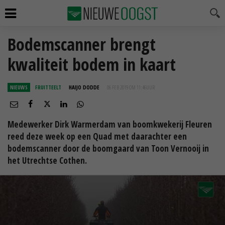
Bodemscanner brengt
kwaliteit bodem in kaart
NIEUWS
FRUITTEELT
HAIJO DODDE
06 FEB 2019 OM 11:46
UUR
Medewerker Dirk Warmerdam van boomkwekerij Fleuren
reed deze week op een Quad met daarachter een
bodemscanner door de boomgaard van Toon Vernooij in
het Utrechtse Cothen.