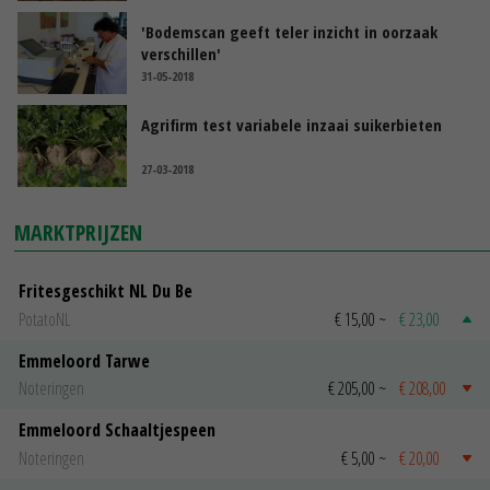
'Bodemscan geeft teler inzicht in oorzaak
verschillen'
31-05-2018
Agrifirm test variabele inzaai suikerbieten
27-03-2018
MARKTPRIJZEN
Fritesgeschikt NL Du Be
PotatoNL
€ 15,00
~
€ 23,00
Emmeloord Tarwe
Noteringen
€ 205,00
~
€ 208,00
Emmeloord Schaaltjespeen
Noteringen
€ 5,00
~
€ 20,00