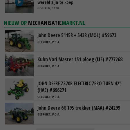
wereld zijn te koop
GISTEREN, 12:00
NIEUW OP
MECHANISATIE
MARKT.NL
John Deere 5115R + 543R (MOL) #59673
GEBRUIKT, P.O.A.
Kuhn Vari Master 151 ploeg (LIE) #777268
GEBRUIKT, P.O.A.
JOHN DEERE Z370R ELECTRIC ZERO TURN 42"
(HAE) #696271
GEBRUIKT, P.O.A.
John Deere 6R 195 trekker (MAA) #24299
GEBRUIKT, P.O.A.