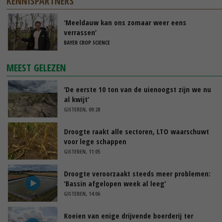
KENNISPARTNERS
‘Meeldauw kan ons zomaar weer eens
verrassen’
BAYER CROP SCIENCE
MEEST GELEZEN
‘De eerste 10 ton van de uienoogst zijn we nu
al kwijt’
GISTEREN, 09:28
Droogte raakt alle sectoren, LTO waarschuwt
voor lege schappen
GISTEREN, 11:05
Droogte veroorzaakt steeds meer problemen:
‘Bassin afgelopen week al leeg’
GISTEREN, 14:06
Koeien van enige drijvende boerderij ter