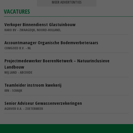
MEER ADVERTENTIES
VACATURES
Verkoper Binnendienst Glastuinbouw
KARO BV - ZWAAGDIJK, NOORD-HOLLAND,
Accountmanager Organische Bodemverbeteraars
COMGOED B.V. - NL
Projectmedewerker BoerenNetwerk – Natuurinclusieve
Landbouw
WIJ.LAND - ABCOUDE
Teamleider instroom kwekerij
IBN - SCHAIJK
Senior Adviseur Gewassenverzekeringen
AGRIVER U.A. - ZOETERMEER