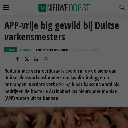
APP-vrije big gewild bij Duitse
varkensmesters
NIEUWS
VARKENS
BERRIE KLEIN SWORMINK
10 JAN 2019 OM 09:15
UUR
Nederlandse vermeerderaars spelen in op de wens van
Duitse vleesvarkenshouders om kwaliteitsbiggen te
ontvangen. Verdere verbetering biedt kansen vooral als
bedrijven de bacterie Actinobacillus pleuropneumoniae
(APP) weten uit te bannen.