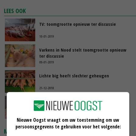
LEES OOK
TV: toomgrootte opnieuw ter discussie
10-01-2019
Varkens in Nood stelt toomgrootte opnieuw
ter discussie
09-01-2019
Lichte big heeft slechter geheugen
21-12-2018
Biggen met staartjes zonder problemen
03-12-2018
Nieuwe Oogst vraagt om uw toestemming om uw
persoonsgegevens te gebruiken voor het volgende:
MARKTPRIJZEN