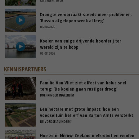
GISTEREN, 10:00
Droogte veroorzaakt steeds meer problemen:
‘Bassin afgelopen week al leeg’
06-08-2026
Koeien van enige drijvende boerderij ter
wereld zijn te koop
06-08-2026
KENNISPARTNERS
Familie Van Vliet ziet effect van bolus snel
terug: ‘De koeien gaan rustiger droog’
BOEHRINGER INGELHEIM
Een hectare met grote impact: hoe een
voedseltuin het erf van Barton Arnts versterkt
DE VOEDSELTUINDERS
Hoe ze in Nieuw-Zeeland melkrobot en weiden