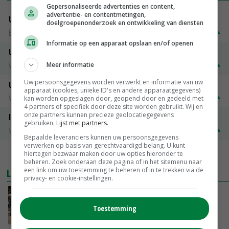
Gepersonaliseerde advertenties en content,
advertentie- en contentmetingen,
Uitbetaalprijs DCA BestPigletPrice
doelgroepenonderzoek en ontwikkeling van diensten
Biggen weekprijzen
€ 26,50
€ 0,50
Informatie op een apparaat opslaan en/of openen
Uitbetaalprijs Compaxo
Vleesvarkens
€ 1,32
€ 0,10
Meer informatie
Uw persoonsgegevens worden verwerkt en informatie van uw
Uitbetaalprijs Van Rooi Meat
apparaat (cookies, unieke ID's en andere apparaatgegevens)
Vleesvarkens
€ 1,25
€ 0,10
kan worden opgeslagen door, geopend door en gedeeld met
4 partners of specifiek door deze site worden gebruikt. Wij en
onze partners kunnen precieze geolocatiegegevens
ISN prijs Frankrijk
gebruiken.
Lijst met partners.
Vleesvarkens
€ 1,78
€ 0,06
Bepaalde leveranciers kunnen uw persoonsgegevens
verwerken op basis van gerechtvaardigd belang. U kunt
hiertegen bezwaar maken door uw opties hieronder te
MEER MARKTPRIJZEN
beheren. Zoek onderaan deze pagina of in het sitemenu naar
een link om uw toestemming te beheren of in te trekken via de
LAATSTE NIEUWS
privacy- en cookie-instellingen.
Na jarenlang meten willen Zuid-Hollandse
boeren nu erkenning
Toestemming
VANDAAG, 07:00