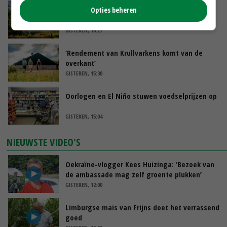
Kamervragen over onttrekkingsverbod,
Opties beheren
minister spreekt van ‘ondernemersrisico’
GISTEREN, 16:27
‘Rendement van Krullvarkens komt van de
overkant’
GISTEREN, 15:30
Oorlogen en El Niño stuwen voedselprijzen op
GISTEREN, 15:04
NIEUWSTE VIDEO'S
Oekraïne-vlogger Kees Huizinga: ‘Bezoek van
de ambassade mag zelf groente plukken’
GISTEREN, 12:00
Limburgse mais van Frijns doet het verrassend
goed