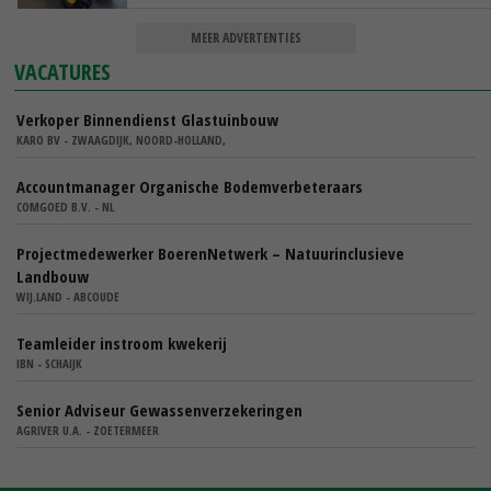
MEER ADVERTENTIES
VACATURES
Verkoper Binnendienst Glastuinbouw
KARO BV - ZWAAGDIJK, NOORD-HOLLAND,
Accountmanager Organische Bodemverbeteraars
COMGOED B.V. - NL
Projectmedewerker BoerenNetwerk – Natuurinclusieve
Landbouw
WIJ.LAND - ABCOUDE
Teamleider instroom kwekerij
IBN - SCHAIJK
Senior Adviseur Gewassenverzekeringen
AGRIVER U.A. - ZOETERMEER