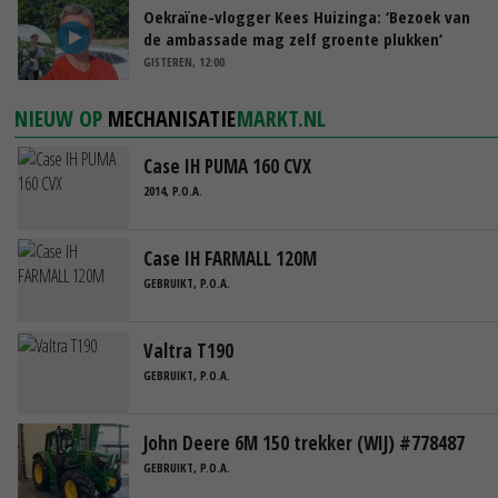
Oekraïne-vlogger Kees Huizinga: ‘Bezoek van
de ambassade mag zelf groente plukken’
GISTEREN, 12:00
NIEUW OP
MECHANISATIE
MARKT.NL
Case IH PUMA 160 CVX
2014, P.O.A.
Case IH FARMALL 120M
GEBRUIKT, P.O.A.
Valtra T190
GEBRUIKT, P.O.A.
John Deere 6M 150 trekker (WIJ) #778487
GEBRUIKT, P.O.A.