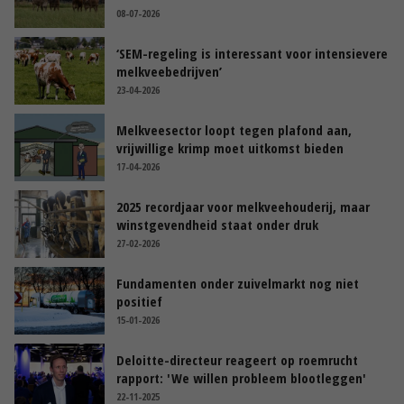
08-07-2026
‘SEM-regeling is interessant voor intensievere
melkveebedrijven’
23-04-2026
Melkveesector loopt tegen plafond aan,
vrijwillige krimp moet uitkomst bieden
17-04-2026
2025 recordjaar voor melkveehouderij, maar
winstgevendheid staat onder druk
27-02-2026
Fundamenten onder zuivelmarkt nog niet
positief
15-01-2026
Deloitte-directeur reageert op roemrucht
rapport: 'We willen probleem blootleggen'
22-11-2025