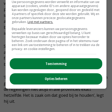
Uw persoonsgegevens worden verwerkt en informatie van uw
van hen weten dat het zinvol is om bij het maken van
apparaat (cookies, unieke ID's en andere apparaatgegevens)
plannen al in een vroeg stadium met adviseurs te
kan worden opgeslagen door, geopend door en gedeeld met
4 partners of specifiek door deze site worden gebruikt. Wij en
sparren. Juist dan zijn er mogelijkheden om de juiste
onze partners kunnen precieze geolocatiegegevens
acties te plegen. Het aanvragen van subsidie is
gebruiken.
Lijst met partners.
bijvoorbeeld vaak niet meer mogelijk als er al
Bepaalde leveranciers kunnen uw persoonsgegevens
investeringsverplichtingen zijn aangegaan.’
verwerken op basis van gerechtvaardigd belang. U kunt
hiertegen bezwaar maken door uw opties hieronder te
beheren. Zoek onderaan deze pagina of in het sitemenu naar
een link om uw toestemming te beheren of in te trekken via de
Subsidieadviseur Slotboom heeft met zijn collega’s
privacy- en cookie-instellingen.
afspraken over wie welke subsidieregelingen tot in de
finesses kent, en veranderingen en openstellingsdata
Toestemming
bijhoudt.
‘De uitvoering van een groot aantal subsidieregelingen
Opties beheren
gebeurt tegenwoordig door de provincies. En dan zijn
de regelingen niet altijd in alle provincies exact
hetzelfde. Het is zaak om dat goed bij te houden’, legt
hij uit.