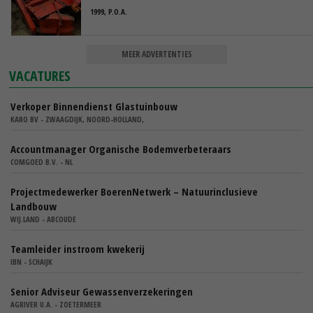
1999, P.O.A.
MEER ADVERTENTIES
VACATURES
Verkoper Binnendienst Glastuinbouw
KARO BV - ZWAAGDIJK, NOORD-HOLLAND,
Accountmanager Organische Bodemverbeteraars
COMGOED B.V. - NL
Projectmedewerker BoerenNetwerk – Natuurinclusieve
Landbouw
WIJ.LAND - ABCOUDE
Teamleider instroom kwekerij
IBN - SCHAIJK
Senior Adviseur Gewassenverzekeringen
AGRIVER U.A. - ZOETERMEER