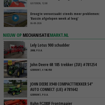
GISTEREN, 12:00
Droogte veroorzaakt steeds meer problemen:
‘Bassin afgelopen week al leeg’
06-08-2026
NIEUW OP
MECHANISATIE
MARKT.NL
Lely Lotus 900 schudder
2008, P.O.A.
John Deere 6R 185 trekker (ZUI) #781254
GEBRUIKT, € 146.950
JOHN DEERE X948 COMPACTTREKKER 54"
AUTO CONNECT (LIE) #781642
GEBRUIKT, P.O.A.
Kuhn FC280F Frontmaaier