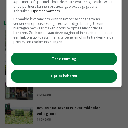
4 partners of specifiek door deze site worden gebruikt. Wij en
onze partners kunnen precieze geolocatiegegevens
gebruiken.
Lijst met partners.
Bepaalde leveranciers kunnen uw persoonsgegevens
LEES OOK
verwerken op basis van gerechtvaardigd belang. U kunt
hiertegen bezwaar maken door uw opties hieronder te
beheren. Zoek onderaan deze pagina of in het sitemenu naar
'Naar nulemissie voor middelenbehoud'
een link om uw toestemming te beheren of in te trekken via de
privacy- en cookie-instellingen.
27-09-2018
Toestemming
Lelietelers Twenterand ondertekenen
convenant
26-09-2018
Opties beheren
Ekoplaza in de fout met slogan
21-09-2018
Advies teeltexperts over middelen
vollegrond
18-09-2018