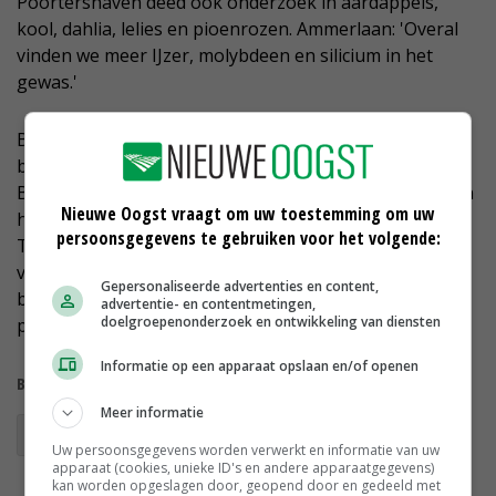
Poortershaven deed ook onderzoek in aardappels,
kool, dahlia, lelies en pioenrozen. Ammerlaan: 'Overal
vinden we meer IJzer, molybdeen en silicium in het
gewas.'
BioLit kan volgens Ammerlaan zowel via een
bladbespuiting als via de bodem worden toegediend.
Bespuiting van het blad verhoogt de weerbaarheid van
Nieuwe Oogst vraagt om uw toestemming om uw
het blad, waardoor minder schimmelziektes optreden.
persoonsgegevens te gebruiken voor het volgende:
Toediening via de bodem verhoogt de weerbaarheid
van de hele plant, vergroot het wortelstelsel en
Gepersonaliseerde advertenties en content,
beïnvloedt de ontwikkeling van het bodemleven
advertentie- en contentmetingen,
doelgroepenonderzoek en ontwikkeling van diensten
positief.'
Informatie op een apparaat opslaan en/of openen
Bekijk meer over:
Meer informatie
gewasbescherming
BodemIdee
Uw persoonsgegevens worden verwerkt en informatie van uw
apparaat (cookies, unieke ID's en andere apparaatgegevens)
kan worden opgeslagen door, geopend door en gedeeld met