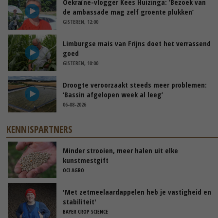
Oekraïne-vlogger Kees Huizinga: ‘Bezoek van
de ambassade mag zelf groente plukken’
GISTEREN, 12:00
Limburgse mais van Frijns doet het verrassend
goed
GISTEREN, 10:00
Droogte veroorzaakt steeds meer problemen:
‘Bassin afgelopen week al leeg’
06-08-2026
KENNISPARTNERS
Minder strooien, meer halen uit elke
kunstmestgift
OCI AGRO
'Met zetmeelaardappelen heb je vastigheid en
stabiliteit'
BAYER CROP SCIENCE