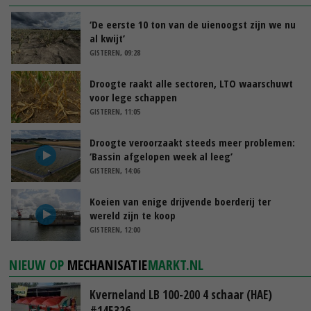
‘De eerste 10 ton van de uienoogst zijn we nu
al kwijt’
GISTEREN, 09:28
Droogte raakt alle sectoren, LTO waarschuwt
voor lege schappen
GISTEREN, 11:05
Droogte veroorzaakt steeds meer problemen:
‘Bassin afgelopen week al leeg’
GISTEREN, 14:06
Koeien van enige drijvende boerderij ter
wereld zijn te koop
GISTEREN, 12:00
NIEUW OP
MECHANISATIE
MARKT.NL
Kverneland LB 100-200 4 schaar (HAE)
#145326