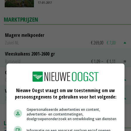
17-01-2017
MARKTPRIJZEN
Magere melkpoeder
Zuivel NL
€ 269,00
€ 7,00
Vleeskuikens 2001-2600 gr
Barneveld
€ 1,09
~
€ 1,11
Gerst
Groningen
€ 197,00
€ 2,00
Nieuwe Oogst vraagt om uw toestemming om uw
Volle melkpoeder
persoonsgegevens te gebruiken voor het volgende:
Zuivel NL
€ 345,00
€ 20,00
Gepersonaliseerde advertenties en content,
MEER MARKTPRIJZEN
advertentie- en contentmetingen,
doelgroepenonderzoek en ontwikkeling van diensten
LAATSTE NIEUWS
Informatie op een apparaat opslaan en/of openen