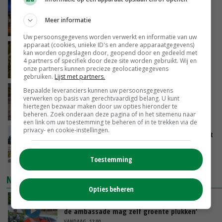
Nettowinst Royal A-ware onder druk ondanks
hogere omzet
Meer informatie
VANDAAG, 14:35
Uw persoonsgegevens worden verwerkt en informatie van uw
apparaat (cookies, unieke ID's en andere apparaatgegevens)
Aandeel China in wereldwijde fritesexport
kan worden opgeslagen door, geopend door en gedeeld met
neemt verder toe
4 partners of specifiek door deze site worden gebruikt. Wij en
onze partners kunnen precieze geolocatiegegevens
VANDAAG, 14:01
gebruiken.
Lijst met partners.
Bepaalde leveranciers kunnen uw persoonsgegevens
Eierprijzen lijken dieptepunt achter zich te
verwerken op basis van gerechtvaardigd belang. U kunt
laten
hiertegen bezwaar maken door uw opties hieronder te
VANDAAG, 13:27
beheren. Zoek onderaan deze pagina of in het sitemenu naar
een link om uw toestemming te beheren of in te trekken via de
privacy- en cookie-instellingen.
LTO en NAJK roepen leden op Brabants protest
te steunen
VANDAAG, 12:29
Toestemming
NIEUWSTE VIDEO'S
Opties beheren
Oekraïne-vlogger Kees Huizinga: ‘Bezoek van
de ambassade mag zelf groente plukken’
VANDAAG, 12:00