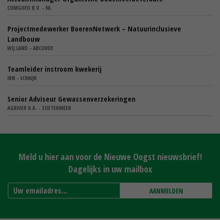
COMGOED B.V. - NL
Projectmedewerker BoerenNetwerk – Natuurinclusieve
Landbouw
WIJ.LAND - ABCOUDE
Teamleider instroom kwekerij
IBN - SCHAIJK
Senior Adviseur Gewassenverzekeringen
AGRIVER U.A. - ZOETERMEER
Meld u hier aan voor de Nieuwe Oogst nieuwsbrief!
Dagelijks in uw mailbox
AANMELDEN