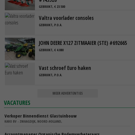
GEBRUIKT, € 23.500
Valtra voorlader consoles
GEBRUIKT, P.O.A.
JOHN DEERE X127 ZITMAAIER (STE) #692665
GEBRUIKT, € 4.080
Vast schroef Euro haken
GEBRUIKT, P.O.A.
MEER ADVERTENTIES
VACATURES
Verkoper Binnendienst Glastuinbouw
KARO BV - ZWAAGDIJK, NOORD-HOLLAND,
Accountmanager Organische Bodemverbeteraars