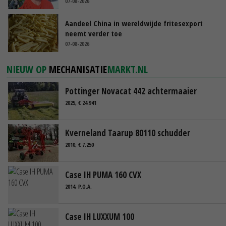
07-08-2026
Aandeel China in wereldwijde fritesexport
neemt verder toe
07-08-2026
NIEUW OP
MECHANISATIE
MARKT.NL
Pottinger Novacat 442 achtermaaier
2025, € 24.941
Kverneland Taarup 80110 schudder
2010, € 7.250
Case IH PUMA 160 CVX
2014, P.O.A.
Case IH LUXXUM 100