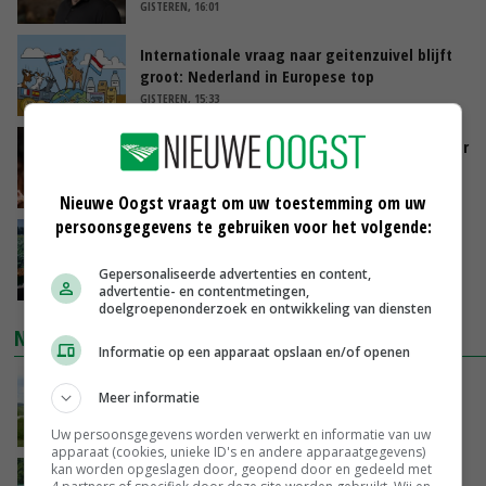
GISTEREN, 16:01
Internationale vraag naar geitenzuivel blijft
groot: Nederland in Europese top
GISTEREN, 15:33
Vlaamse varkensstapel krimpt, pluimveesector
groeit door schaalvergroting
GISTEREN, 15:20
Nieuwe Oogst vraagt om uw toestemming om uw
persoonsgegevens te gebruiken voor het volgende:
‘Cijfer jezelf niet weg en doe vooral ook waar
je gelukkig van wordt’
Gepersonaliseerde advertenties en content,
GISTEREN, 13:31
advertentie- en contentmetingen,
doelgroepenonderzoek en ontwikkeling van diensten
NIEUWSTE VIDEO'S
Informatie op een apparaat opslaan en/of openen
POAH!: John Deere 7730
Meer informatie
GISTEREN, 10:00
Uw persoonsgegevens worden verwerkt en informatie van uw
apparaat (cookies, unieke ID's en andere apparaatgegevens)
kan worden opgeslagen door, geopend door en gedeeld met
Oekraïne-vlogger Kees Huizinga: ‘Bezoek van