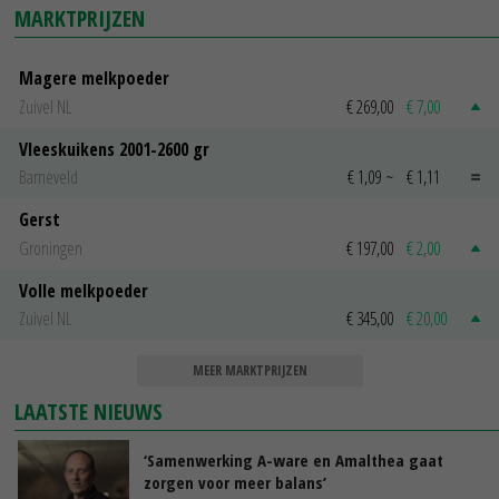
MARKTPRIJZEN
Magere melkpoeder
Zuivel NL
€ 269,00
€ 7,00
Vleeskuikens 2001-2600 gr
Barneveld
€ 1,09
~
€ 1,11
Gerst
Groningen
€ 197,00
€ 2,00
Volle melkpoeder
Zuivel NL
€ 345,00
€ 20,00
MEER MARKTPRIJZEN
LAATSTE NIEUWS
‘Samenwerking A-ware en Amalthea gaat
zorgen voor meer balans’