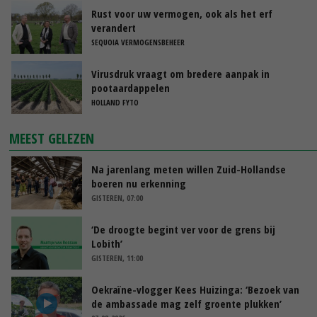
Rust voor uw vermogen, ook als het erf
verandert
SEQUOIA VERMOGENSBEHEER
Virusdruk vraagt om bredere aanpak in
pootaardappelen
HOLLAND FYTO
MEEST GELEZEN
Na jarenlang meten willen Zuid-Hollandse
boeren nu erkenning
GISTEREN, 07:00
‘De droogte begint ver voor de grens bij
Lobith’
GISTEREN, 11:00
Oekraïne-vlogger Kees Huizinga: ‘Bezoek van
de ambassade mag zelf groente plukken’