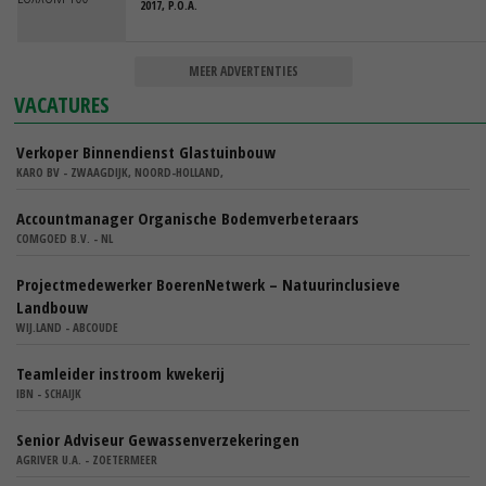
2017, P.O.A.
MEER ADVERTENTIES
VACATURES
Verkoper Binnendienst Glastuinbouw
KARO BV - ZWAAGDIJK, NOORD-HOLLAND,
Accountmanager Organische Bodemverbeteraars
COMGOED B.V. - NL
Projectmedewerker BoerenNetwerk – Natuurinclusieve
Landbouw
WIJ.LAND - ABCOUDE
Teamleider instroom kwekerij
IBN - SCHAIJK
Senior Adviseur Gewassenverzekeringen
AGRIVER U.A. - ZOETERMEER