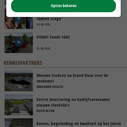
VANDAAG, 12:00
Opties beheren
Danique in Canada: ‘Superveel schik gehad
tijdens stage’
04-08-2026
POAH!: Fendt 1042
01-08-2026
KENNISPARTNERS
Nieuwe loodsen na brand klaar voor de
toekomst
HARDEMAN ISOLATIE
Eerste investering na bedrijfsovername:
nieuwe sleufsilo’s
BOSCH BETON
Kennis, begeleiding en kwaliteit op het juiste