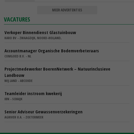
MEER ADVERTENTIES
VACATURES
Verkoper Binnendienst Glastuinbouw
KARO BV - ZWAAGDIJK, NOORD-HOLLAND,
Accountmanager Organische Bodemverbeteraars
COMGOED B.V. - NL
Projectmedewerker BoerenNetwerk – Natuurinclusieve
Landbouw
WIJ.LAND - ABCOUDE
Teamleider instroom kwekerij
IBN - SCHAIJK
Senior Adviseur Gewassenverzekeringen
AGRIVER U.A. - ZOETERMEER