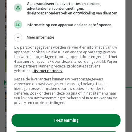
Gepersonaliseerde advertenties en content,
Tönnies pleit voor vaste varkensprijs voor
advertentie- en contentmetingen,
periode van zes maanden
doelgroepenonderzoek en ontwikkeling van diensten
VANDAAG, 13:49
Informatie op een apparaat opslaan en/of openen
Nederlands project versterkt Iraakse
groentetelers
Meer informatie
VANDAAG, 13:39
Uw persoonsgegevens worden verwerkt en informatie van uw
apparaat (cookies, unieke ID's en andere apparaatgegevens)
Westnijlvirus vastgesteld bij paard in
kan worden opgeslagen door, geopend door en gedeeld met
Schipluiden
4 partners of specifiek door deze site worden gebruikt. Wij en
onze partners kunnen precieze geolocatiegegevens
VANDAAG, 13:04
gebruiken.
Lijst met partners.
Bepaalde leveranciers kunnen uw persoonsgegevens
NIEUWSTE VIDEO'S
verwerken op basis van gerechtvaardigd belang. U kunt
hiertegen bezwaar maken door uw opties hieronder te
beheren. Zoek onderaan deze pagina of in het sitemenu naar
Droogt veroorzaakt steeds meer problemen:
een link om uw toestemming te beheren of in te trekken via de
‘Bassin afgelopen week al leeg’
privacy- en cookie-instellingen.
VANDAAG, 14:06
Toestemming
Koeien van enige drijvende boerderij ter
wereld zijn te koop