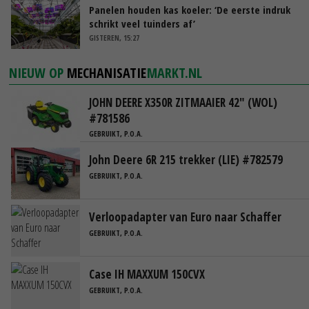
Panelen houden kas koeler: ‘De eerste indruk
schrikt veel tuinders af’
GISTEREN, 15:27
NIEUW OP
MECHANISATIE
MARKT.NL
JOHN DEERE X350R ZITMAAIER 42" (WOL)
#781586
GEBRUIKT, P.O.A.
John Deere 6R 215 trekker (LIE) #782579
GEBRUIKT, P.O.A.
Verloopadapter van Euro naar Schaffer
GEBRUIKT, P.O.A.
Case IH MAXXUM 150CVX
GEBRUIKT, P.O.A.