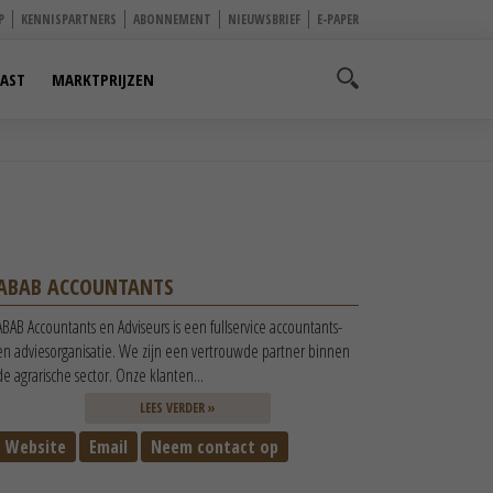
P
KENNISPARTNERS
ABONNEMENT
NIEUWSBRIEF
E-PAPER
AST
MARKTPRIJZEN
ABAB ACCOUNTANTS
ABAB Accountants en Adviseurs is een fullservice accountants-
en adviesorganisatie. We zijn een vertrouwde partner binnen
de agrarische sector. Onze klanten...
LEES VERDER »
Website
Email
Neem contact op