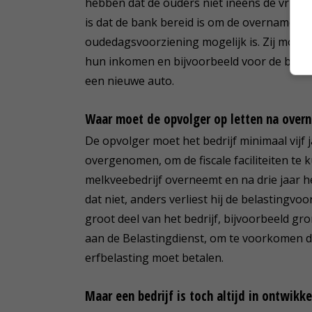
hebben dat de ouders niet ineens de vrije
is dat de bank bereid is om de overname te 
oudedagsvoorziening mogelijk is. Zij moet
hun inkomen en bijvoorbeeld voor de broer
een nieuwe auto.
Waar moet de opvolger op letten na over
De opvolger moet het bedrijf minimaal vijf j
overgenomen, om de fiscale faciliteiten te
melkveebedrijf overneemt en na drie jaar 
dat niet, anders verliest hij de belastingvoor
groot deel van het bedrijf, bijvoorbeeld gro
aan de Belastingdienst, om te voorkomen d
erfbelasting moet betalen.
Maar een bedrijf is toch altijd in ontwikke