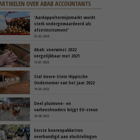
ARTIKELEN OVER ABAB ACCOUNTANTS
'Aardappeltermijnmarkt wordt
sterk ondergewaardeerd als
afzetinstrument'
01-02-2024
Abab: voerwinst 2022
vergelijkbaar met 2021
12-01-2023
Stal Geere-Stein Hippische
Ondernemer van het Jaar 2022
19-09-2022
Deel pluimvee- en
varkenshouders krijgt EU-steun
26-08-2022
Eerste boerenpakketten
overhandigd aan vluchtelingen