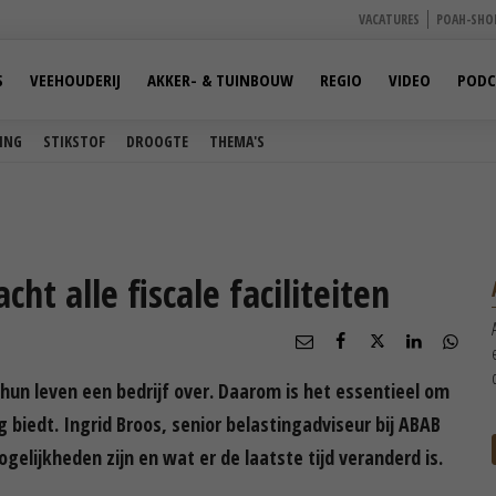
VACATURES
POAH-SHO
S
VEEHOUDERIJ
AKKER- & TUINBOUW
REGIO
VIDEO
PODC
ING
STIKSTOF
DROOGTE
THEMA'S
cht alle fiscale faciliteiten
n leven een bedrijf over. Daarom is het essentieel om
g biedt. Ingrid Broos, senior belastingadviseur bij ABAB
gelijkheden zijn en wat er de laatste tijd veranderd is.