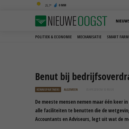
0 MM
25,7
NIEUW
POLITIEK & ECONOMIE
MECHANISATIE
SMART FARM
Benut bij bedrijfsoverdra
KENNISPARTNERS
ALGEMEEN
05 APR 2018 OM 10:49
UUR
De meeste mensen nemen maar één keer in hu
alle faciliteiten te benutten die de wetgevin
Accountants en Adviseurs, legt uit wat de mo