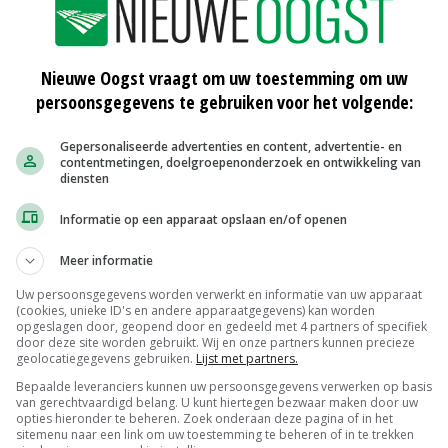
 te kunnen benutten?
n beeld wat je wilt en werk ernaar toe dat het bedrijf
Nieuwe Oogst vraagt om uw toestemming om uw
en past.
persoonsgegevens te gebruiken voor het volgende:
Gepersonaliseerde advertenties en content, advertentie- en
contentmetingen, doelgroepenonderzoek en ontwikkeling van
elen om te voorkomen dat je fiscale faciliteiten misloopt.
diensten
drijf overdragen op één perceel na, dat rond het huis
Informatie op een apparaat opslaan en/of openen
 dat de vrijstelling overdrachtsbelasting alleen van
ienstbaar is aan het bedrijf, dat geldt meestal dus ook
Meer informatie
 tevoren al alles op een rijtje zet, kun jij dat perceel
Uw persoonsgegevens worden verwerkt en informatie van uw apparaat
mogen.
(cookies, unieke ID's en andere apparaatgegevens) kan worden
opgeslagen door, geopend door en gedeeld met 4 partners of specifiek
door deze site worden gebruikt. Wij en onze partners kunnen precieze
geolocatiegegevens gebruiken.
Lijst met partners.
 zetten over de overnamesom?
Bepaalde leveranciers kunnen uw persoonsgegevens verwerken op basis
n dat er een lonende exploitatie mogelijk is voor de
van gerechtvaardigd belang. U kunt hiertegen bezwaar maken door uw
opties hieronder te beheren. Zoek onderaan deze pagina of in het
ar heeft meegewerkt, dan mag hij wel enige zekerheid
sitemenu naar een link om uw toestemming te beheren of in te trekken