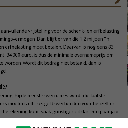
nvullende vrijstelling voor de schenk- en erfbelasting
ingsvermogen. Dan blijft er van die 1,2 miljoen ''n
 en erfbelasting moet betalen. Daarvan is nog eens 83
ent, 34.000 euro, is dus de minimale overnameprijs om
e worden. Wordt dit bedrag niet betaald, dan is
igd.
rde?
ekening. Bij de meeste overnames wordt die laatste
ers moeten zelf ook geld overhouden voor henzelf en
eze berekening komt vaak gunstiger uit dan een paar jaar