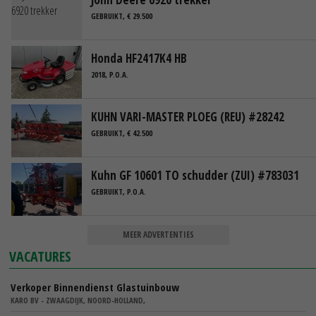
GEBRUIKT, € 29.500
Honda HF2417K4 HB
2018, P.O.A.
KUHN VARI-MASTER PLOEG (REU) #28242
GEBRUIKT, € 42.500
Kuhn GF 10601 TO schudder (ZUI) #783031
GEBRUIKT, P.O.A.
MEER ADVERTENTIES
VACATURES
Verkoper Binnendienst Glastuinbouw
KARO BV - ZWAAGDIJK, NOORD-HOLLAND,