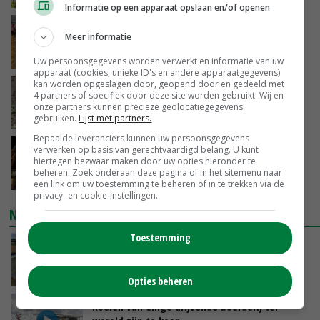
Informatie op een apparaat opslaan en/of openen
Frans onderzoekcentrum bestrijkt hele
Meer informatie
varkensvleesketen
VANDAAG, 15:29
Uw persoonsgegevens worden verwerkt en informatie van uw
apparaat (cookies, unieke ID's en andere apparaatgegevens)
kan worden opgeslagen door, geopend door en gedeeld met
Emmeloord noteert eerste zaaiuien op
4 partners of specifiek door deze site worden gebruikt. Wij en
maximaal 20 euro
onze partners kunnen precieze geolocatiegegevens
gebruiken.
Lijst met partners.
VANDAAG, 14:59
Bepaalde leveranciers kunnen uw persoonsgegevens
Spontane boerenacties in Twente en
verwerken op basis van gerechtvaardigd belang. U kunt
hiertegen bezwaar maken door uw opties hieronder te
Apeldoorn zetten de trend
beheren. Zoek onderaan deze pagina of in het sitemenu naar
VANDAAG, 14:48
een link om uw toestemming te beheren of in te trekken via de
privacy- en cookie-instellingen.
NIEUWSTE VIDEO'S
Toestemming
Droogte veroorzaakt steeds meer problemen:
‘Bassin afgelopen week al leeg’
VANDAAG, 14:06
Opties beheren
Koeien van enige drijvende boerderij ter