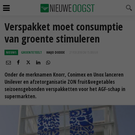
Verspakket moet consumptie
van groente stimuleren
NIEUWS
GROENTETEELT
HAIJO DODDE
27 FEB 2018 OM 15:00
UUR
Onder de merknamen Knorr, Conimex en Unox lanceren
Unilever en afzetorganisatie ZON fruit&vegetables
seizoensgebonden verspakketten voor het AGF-schap in
supermarkten.