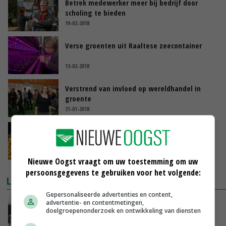
Betrek medewerker meer bij bedrijf door
scholing te bieden
19-02-2018
Verse groenten uit Raaltese zeecontainer
13-02-2018
Verstrend van invloed op wereldhandel in
groente
31-01-2018
Aanpassing Regeling uitvoering GMO
groenten en fruit
30-01-2018
Nieuwe Oogst vraagt om uw toestemming om uw
persoonsgegevens te gebruiken voor het volgende:
LAATSTE NIEUWS
Gepersonaliseerde advertenties en content,
Gemiddelde Europese melkprijs daalt licht in
advertentie- en contentmetingen,
doelgroepenonderzoek en ontwikkeling van diensten
juni
VANDAAG, 17:04