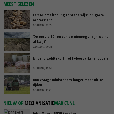
MEEST GELEZEN
Eerste proefrooiing Fontane wijst op grote
achterstand
GISTEREN, 09:35
‘De eerste 10 ton van de uienoogst zijn we nu
al kwijt’
VANDAAG, 09:28
Nijpend geldtekort treft vleesvarkenshouders
GISTEREN, 13:14
BBB vraagt minister om langer mest uit te
rijden
GISTEREN, 15:47
NIEUW OP
MECHANISATIE
MARKT.NL
John Deere 6920 trekker