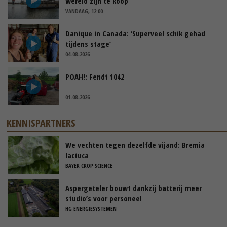
wereld zijn te koop
VANDAAG, 12:00
Danique in Canada: ‘Superveel schik gehad
tijdens stage’
04-08-2026
POAH!: Fendt 1042
01-08-2026
KENNISPARTNERS
We vechten tegen dezelfde vijand: Bremia
lactuca
BAYER CROP SCIENCE
Aspergeteler bouwt dankzij batterij meer
studio’s voor personeel
HG ENERGIESYSTEMEN