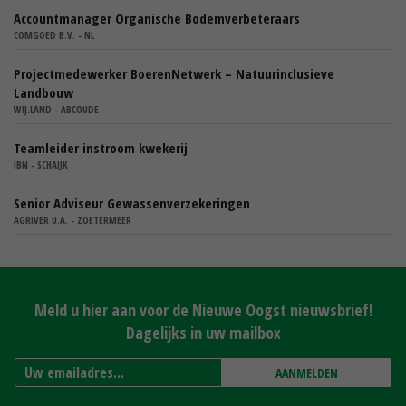
Accountmanager Organische Bodemverbeteraars
COMGOED B.V. - NL
Projectmedewerker BoerenNetwerk – Natuurinclusieve
Landbouw
WIJ.LAND - ABCOUDE
Teamleider instroom kwekerij
IBN - SCHAIJK
Senior Adviseur Gewassenverzekeringen
AGRIVER U.A. - ZOETERMEER
Meld u hier aan voor de Nieuwe Oogst nieuwsbrief!
Dagelijks in uw mailbox
AANMELDEN