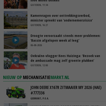
mee willen denken
GISTEREN, 11:34
Kamervragen over onttrekkingsverbod,
minister spreekt van ‘ondernemersrisico’
GISTEREN, 16:27
Droogte veroorzaakt steeds meer problemen:
‘Bassin afgelopen week al leeg’
06-08-2026
Oekraïne-vlogger Kees Huizinga: ‘Bezoek van
de ambassade mag zelf groente plukken’
GISTEREN, 12:00
NIEUW OP
MECHANISATIE
MARKT.NL
JOHN DEERE X167R ZITMAAIER MY 2026 (HAE)
#777336
GEBRUIKT, P.O.A.