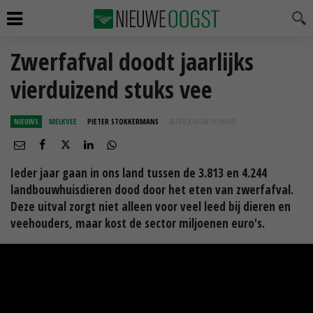
Zwerfafval doodt jaarlijks
vierduizend stuks vee
NIEUWS
MELKVEE
PIETER STOKKERMANS
26 FEB 2018 OM 19:10
UUR
Ieder jaar gaan in ons land tussen de 3.813 en 4.244
landbouwhuisdieren dood door het eten van zwerfafval.
Deze uitval zorgt niet alleen voor veel leed bij dieren en
veehouders, maar kost de sector miljoenen euro's.