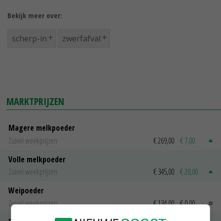
Bekijk meer over:
scherp-in
zwerfafval
MARKTPRIJZEN
Magere melkpoeder
Zuivel weekprijzen
€ 269,00
€ 7,00
Volle melkpoeder
Zuivel weekprijzen
€ 345,00
€ 20,00
Weipoeder
Zuivel weekprijzen
€ 134,00
€ 0,00