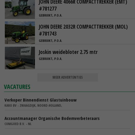
JOHN DEERE 4066R COMPACTTREKKER (EMT)
#781277
GEBRUIKT, P.O.A.
JOHN DEERE 2032R COMPACTTREKKER (MOL)
#781743
GEBRUIKT, P.O.A.
Joskin weidebloter 2.75 mtr
GEBRUIKT, P.O.A.
MEER ADVERTENTIES
VACATURES
Verkoper Binnendienst Glastuinbouw
KARO BV - ZWAAGDIJK, NOORD-HOLLAND,
Accountmanager Organische Bodemverbeteraars
COMGOED B.V. - NL