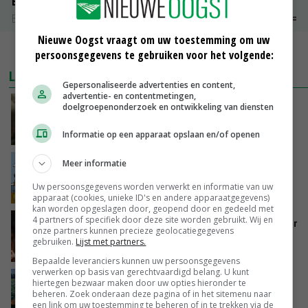
Boeren Gouda 12 kg
Boerenkaas
€ 6,05
€ 0,00
Nieuwe Oogst vraagt om uw toestemming om uw
MEER MARKTPRIJZEN
persoonsgegevens te gebruiken voor het volgende:
LAATSTE NIEUWS
Gepersonaliseerde advertenties en content,
advertentie- en contentmetingen,
‘Samenwerking A-ware en Amalthea gaat
doelgroepenonderzoek en ontwikkeling van diensten
zorgen voor meer balans’
Informatie op een apparaat opslaan en/of openen
VANDAAG, 16:01
Meer informatie
Internationale vraag naar geitenzuivel blijft
groot: Nederland in Europese top
Uw persoonsgegevens worden verwerkt en informatie van uw
VANDAAG, 15:33
apparaat (cookies, unieke ID's en andere apparaatgegevens)
kan worden opgeslagen door, geopend door en gedeeld met
4 partners of specifiek door deze site worden gebruikt. Wij en
Vlaamse varkensstapel krimpt, pluimveesector
onze partners kunnen precieze geolocatiegegevens
groeit door schaalvergroting
gebruiken.
Lijst met partners.
VANDAAG, 15:20
Bepaalde leveranciers kunnen uw persoonsgegevens
verwerken op basis van gerechtvaardigd belang. U kunt
‘Cijfer jezelf niet weg en doe vooral ook waar
hiertegen bezwaar maken door uw opties hieronder te
beheren. Zoek onderaan deze pagina of in het sitemenu naar
je gelukkig van wordt’
een link om uw toestemming te beheren of in te trekken via de