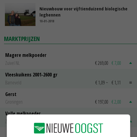
Nieuwbouw voor vijftienduizend biologische
leghennen
10-01-2018
MARKTPRIJZEN
Magere melkpoeder
Zuivel NL
€ 269,00
€ 7,00
Vleeskuikens 2001-2600 gr
Barneveld
€ 1,09
~
€ 1,11
Gerst
Groningen
€ 197,00
€ 2,00
Volle melkpoeder
Zuivel NL
€ 345,00
€ 20,00
MEER MARKTPRIJZEN