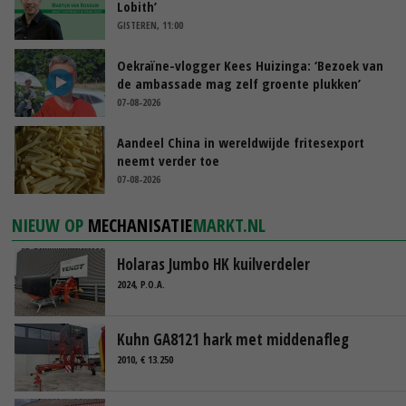
Lobith’
GISTEREN, 11:00
Oekraïne-vlogger Kees Huizinga: ‘Bezoek van
de ambassade mag zelf groente plukken’
07-08-2026
Aandeel China in wereldwijde fritesexport
neemt verder toe
07-08-2026
NIEUW OP
MECHANISATIE
MARKT.NL
Holaras Jumbo HK kuilverdeler
2024, P.O.A.
Kuhn GA8121 hark met middenafleg
2010, € 13.250