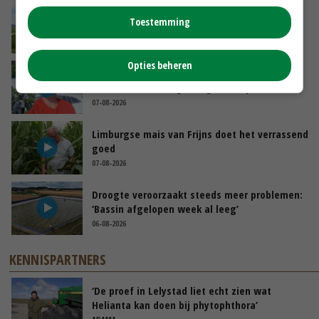
POAH!: John Deere 7730
Toestemming
GISTEREN, 10:00
Opties beheren
Oekraïne-vlogger Kees Huizinga: ‘Bezoek van
de ambassade mag zelf groente plukken’
07-08-2026
Limburgse mais van Frijns doet het verrassend
goed
07-08-2026
Droogte veroorzaakt steeds meer problemen:
‘Bassin afgelopen week al leeg’
06-08-2026
KENNISPARTNERS
‘De proef in Lelystad liet echt zien wat
Helianta kan doen bij phytophthora’