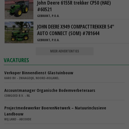
John Deere 6155R trekker CP50 (HAE)
#60521
GEBRUIKT, P.O.A.
JOHN DEERE X949 COMPACTTREKKER 54"
AUTO CONNECT (SOM) #781644
GEBRUIKT, P.O.A.
MEER ADVERTENTIES
VACATURES
Verkoper Binnendienst Glastuinbouw
KARO BV - ZWAAGDIJK, NOORD-HOLLAND,
Accountmanager Organische Bodemverbeteraars
COMGOED B.V. - NL
Projectmedewerker BoerenNetwerk – Natuurinclusieve
Landbouw
WIJ.LAND - ABCOUDE