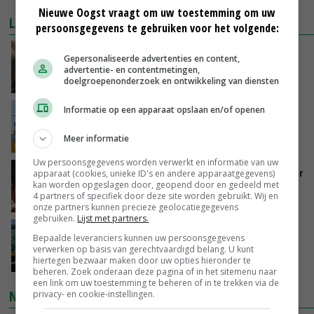
Nieuwe Oogst vraagt om uw toestemming om uw
LAATSTE NIEUWS
persoonsgegevens te gebruiken voor het volgende:
‘Samenwerking A-ware en Amalthea gaat
Gepersonaliseerde advertenties en content,
zorgen voor meer balans’
advertentie- en contentmetingen,
doelgroepenonderzoek en ontwikkeling van diensten
GISTEREN, 16:01
Informatie op een apparaat opslaan en/of openen
Internationale vraag naar geitenzuivel blijft
groot: Nederland in Europese top
Meer informatie
GISTEREN, 15:33
Uw persoonsgegevens worden verwerkt en informatie van uw
Vlaamse varkensstapel krimpt, pluimveesector
apparaat (cookies, unieke ID's en andere apparaatgegevens)
kan worden opgeslagen door, geopend door en gedeeld met
groeit door schaalvergroting
4 partners of specifiek door deze site worden gebruikt. Wij en
GISTEREN, 15:20
onze partners kunnen precieze geolocatiegegevens
gebruiken.
Lijst met partners.
‘Cijfer jezelf niet weg en doe vooral ook waar
Bepaalde leveranciers kunnen uw persoonsgegevens
je gelukkig van wordt’
verwerken op basis van gerechtvaardigd belang. U kunt
hiertegen bezwaar maken door uw opties hieronder te
GISTEREN, 13:31
beheren. Zoek onderaan deze pagina of in het sitemenu naar
een link om uw toestemming te beheren of in te trekken via de
NIEUWSTE VIDEO'S
privacy- en cookie-instellingen.