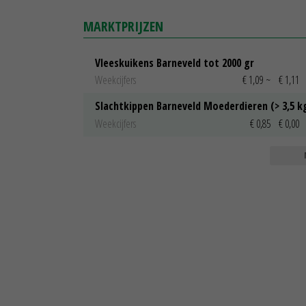
MARKTPRIJZEN
Vleeskuikens Barneveld tot 2000 gr
Weekcijfers
€ 1,09
~
€ 1,11
Slachtkippen Barneveld Moederdieren (> 3,5 k
Weekcijfers
€ 0,85
€ 0,00