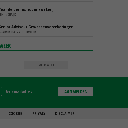
Teamleider instroom kwekerij
IBN - SCHAIJK
Senior Adviseur Gewassenverzekeringen
AGRIVER U.A. - ZOETERMEER
WEER
MEER WEER
AANMELDEN
COOKIES
PRIVACY
DISCLAIMER