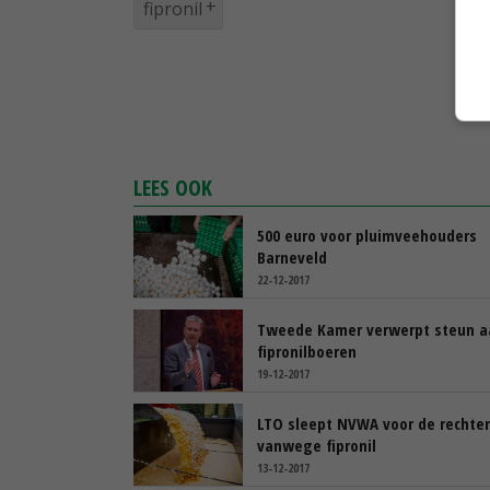
fipronil
LEES OOK
500 euro voor pluimveehouders
Barneveld
22-12-2017
Tweede Kamer verwerpt steun a
fipronilboeren
19-12-2017
LTO sleept NVWA voor de rechter
vanwege fipronil
13-12-2017