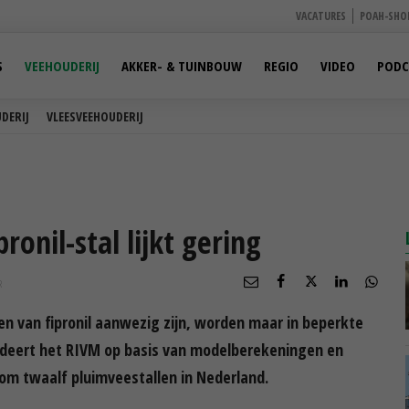
VACATURES
POAH-SHO
S
VEEHOUDERIJ
AKKER- & TUINBOUW
REGIO
VIDEO
PODC
DERIJ
VLEESVEEHOUDERIJ
onil-stal lijkt gering
R
n van fipronil aanwezig zijn, worden maar in beperkte
udeert het RIVM op basis van modelberekeningen en
om twaalf pluimveestallen in Nederland.