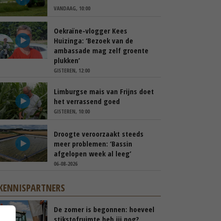
VANDAAG, 10:00
Oekraïne-vlogger Kees
Huizinga: ‘Bezoek van de
ambassade mag zelf groente
plukken’
GISTEREN, 12:00
Limburgse mais van Frijns doet
het verrassend goed
GISTEREN, 10:00
Droogte veroorzaakt steeds
meer problemen: ‘Bassin
afgelopen week al leeg’
06-08-2026
KENNISPARTNERS
De zomer is begonnen: hoeveel
stikstofruimte heb jij nog?