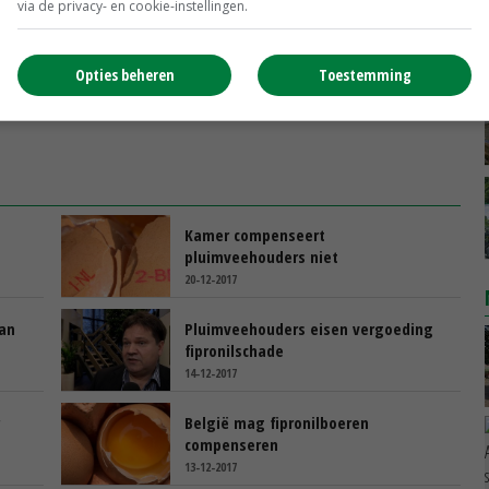
via de privacy- en cookie-instellingen.
Opties beheren
Toestemming
Kamer compenseert
pluimveehouders niet
20-12-2017
an
Pluimveehouders eisen vergoeding
fipronilschade
14-12-2017
België mag fipronilboeren
compenseren
13-12-2017