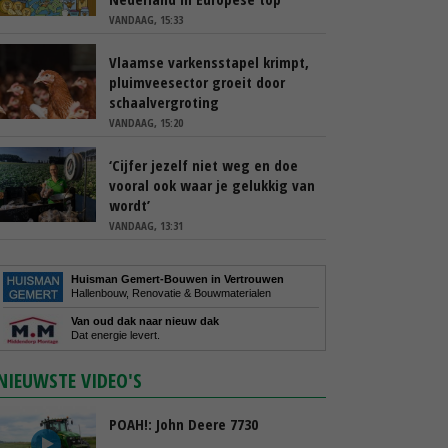
VANDAAG, 15:33
Vlaamse varkensstapel krimpt,
pluimveesector groeit door
schaalvergroting
VANDAAG, 15:20
‘Cijfer jezelf niet weg en doe
vooral ook waar je gelukkig van
wordt’
VANDAAG, 13:31
Huisman Gemert-Bouwen in Vertrouwen
Hallenbouw, Renovatie & Bouwmaterialen
Van oud dak naar nieuw dak
Dat energie levert.
NIEUWSTE VIDEO'S
POAH!: John Deere 7730