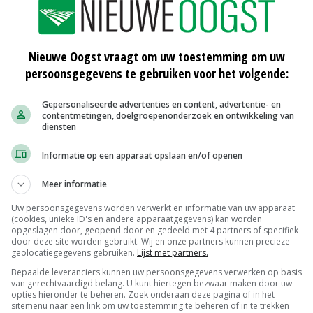
estmonsters in stallen verspreid over Nederland. In
tallen waren behandeld met fipronil, één stal was een
kt en één stal was al schoongemaakt voor de metingen.
Nieuwe Oogst vraagt om uw toestemming om uw
met kooihuisvesting, de rest van de stallen waren vrije
persoonsgegevens te gebruiken voor het volgende:
Gepersonaliseerde advertenties en content, advertentie- en
contentmetingen, doelgroepenonderzoek en ontwikkeling van
diensten
 het aantal stallen en het feit dat ze slechts één keer
Informatie op een apparaat opslaan en/of openen
t RIVM geen informatie beschikbaar over de
Meer informatie
ehandeld zijn.
Uw persoonsgegevens worden verwerkt en informatie van uw apparaat
(cookies, unieke ID's en andere apparaatgegevens) kan worden
 doen over de blootstelling in de tijd en het risico
opgeslagen door, geopend door en gedeeld met 4 partners of specifiek
door deze site worden gebruikt. Wij en onze partners kunnen precieze
geolocatiegegevens gebruiken.
Lijst met partners.
Bepaalde leveranciers kunnen uw persoonsgegevens verwerken op basis
van gerechtvaardigd belang. U kunt hiertegen bezwaar maken door uw
opties hieronder te beheren. Zoek onderaan deze pagina of in het
sitemenu naar een link om uw toestemming te beheren of in te trekken