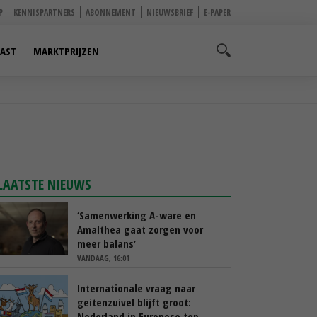
P
KENNISPARTNERS
ABONNEMENT
NIEUWSBRIEF
E-PAPER
AST
MARKTPRIJZEN
LAATSTE NIEUWS
‘Samenwerking A-ware en
Amalthea gaat zorgen voor
meer balans’
VANDAAG, 16:01
Internationale vraag naar
geitenzuivel blijft groot:
Nederland in Europese top