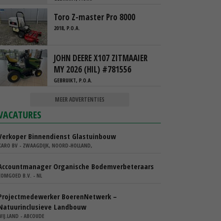
Toro Z-master Pro 8000
2018, P.O.A.
JOHN DEERE X107 ZITMAAIER
MY 2026 (HIL) #781556
GEBRUIKT, P.O.A.
MEER ADVERTENTIES
VACATURES
Verkoper Binnendienst Glastuinbouw
KARO BV - ZWAAGDIJK, NOORD-HOLLAND,
Accountmanager Organische Bodemverbeteraars
COMGOED B.V. - NL
Projectmedewerker BoerenNetwerk –
Natuurinclusieve Landbouw
WIJ.LAND - ABCOUDE