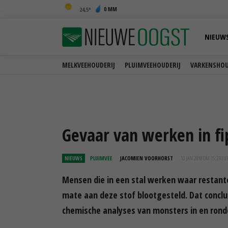
0 MM
24,5
NIEUW
MELKVEEHOUDERIJ
PLUIMVEEHOUDERIJ
VARKENSHOU
Gevaar van werken in fipr
NIEUWS
PLUIMVEE
JACOMIEN VOORHORST
10 JAN 2018 OM 15:23
UU
Mensen die in een stal werken waar restante
mate aan deze stof blootgesteld. Dat concl
chemische analyses van monsters in en rond