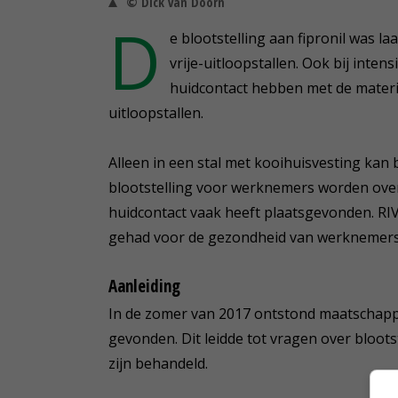
© Dick van Doorn
D
e blootstelling aan fipronil was l
vrije-uitloopstallen. Ook bij int
huidcontact hebben met de materiale
uitloopstallen.
Alleen in een stal met kooihuisvesting ka
blootstelling voor werknemers worden overs
huidcontact vaak heeft plaatsgevonden. RI
gehad voor de gezondheid van werknemers
Aanleiding
In de zomer van 2017 ontstond maatschappeli
gevonden. Dit leidde tot vragen over bloots
zijn behandeld.