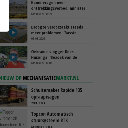
Kamervragen over
onttrekkingsverbod, minister
spreekt van ‘ondernemersrisico’
GISTEREN, 16:27
Droogte veroorzaakt steeds
meer problemen: ‘Bassin
afgelopen week al leeg’
06-08-2026
Oekraïne-vlogger Kees
Huizinga: ‘Bezoek van de
ambassade mag zelf groente
GISTEREN, 12:00
plukken’
NIEUW OP
MECHANISATIE
MARKT.NL
Schuitemaker Rapide 135
opraapwagen
2004, P.O.A.
Topcon Automatisch
stuursysteem RTK
GEBRUIKT, P.O.A.