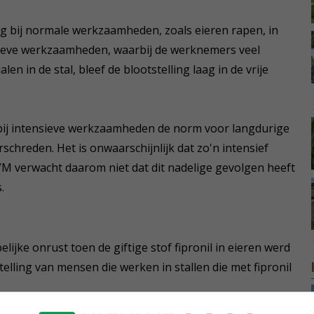
aag bij normale werkzaamheden, zoals eieren rapen, in
ensieve werkzaamheden, waarbij de werknemers veel
n in de stal, bleef de blootstelling laag in de vrije
n bij intensieve werkzaamheden de norm voor langdurige
chreden. Het is onwaarschijnlijk dat zo'n intensief
VM verwacht daarom niet dat dit nadelige gevolgen heeft
.
jke onrust toen de giftige stof fipronil in eieren werd
telling van mensen die werken in stallen die met fipronil