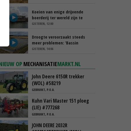
Koeien van enige drijvende
boerderij ter wereld zijn te
koop
GISTEREN, 12:00
Droogte veroorzaakt steeds
meer problemen: ‘Bassin
afgelopen week al leeg’
GISTEREN, 14:06
NIEUW OP
MECHANISATIE
MARKT.NL
John Deere 6150R trekker
(WOL) #58219
GEBRUIKT, P.O.A.
Kuhn Vari Master 151 ploeg
(LIE) #777268
GEBRUIKT, P.O.A.
JOHN DEERE 2032R