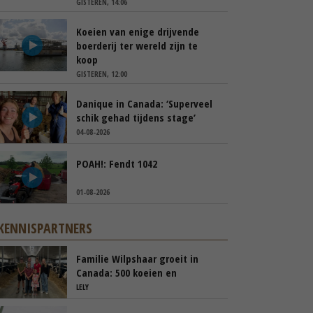
GISTEREN, 14:06
Koeien van enige drijvende
boerderij ter wereld zijn te
koop
GISTEREN, 12:00
Danique in Canada: ‘Superveel
schik gehad tijdens stage’
04-08-2026
POAH!: Fendt 1042
01-08-2026
KENNISPARTNERS
Familie Wilpshaar groeit in
Canada: 500 koeien en
robotmelken
LELY