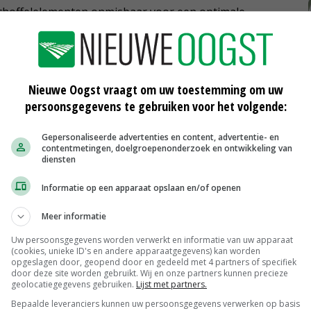
 schoffelelementen onmisbaar voor een optimale
ht van de schoffelelementen relatief hoog, waardoor op
en constante werkdiepte worden gewaarborgd.
Nieuwe Oogst vraagt om uw toestemming om uw
persoonsgegevens te gebruiken voor het volgende:
merabesturing als alternatief voor RTK-gps en zet hierin
ntwikkeling (met onder meer Claas) van de nieuwe
Gepersonaliseerde advertenties en content, advertentie- en
lmachines.
contentmetingen, doelgroepenonderzoek en ontwikkeling van
diensten
et gebruik van een camera met twee objectieven
Informatie op een apparaat opslaan en/of openen
ls voordeel dat het systeem beter in staat is om het
Meer informatie
rplanten, vooral als er sprake is van een sterke
Uw persoonsgegevens worden verwerkt en informatie van uw apparaat
(cookies, unieke ID's en andere apparaatgegevens) kan worden
opgeslagen door, geopend door en gedeeld met 4 partners of specifiek
door deze site worden gebruikt. Wij en onze partners kunnen precieze
 van kleine planten en de geringere windgevoeligheid.
geolocatiegegevens gebruiken.
Lijst met partners.
e ontwikkeling daarom met een zilveren medaille.
Bepaalde leveranciers kunnen uw persoonsgegevens verwerken op basis