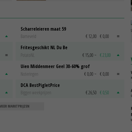
Scharreleieren maat 59
Barneveld
€ 12,00
€ 0,00
Fritesgeschikt NL Du Be
PotatoNL
€ 15,00
~
€ 23,00
Uien Middenmeer Geel 30-60% grof
Noteringen
€ 0,00
~
€ 0,00
DCA BestPigletPrice
Biggen weekprijzen
€ 26,50
€ 0,50
MEER MARKTPRIJZEN