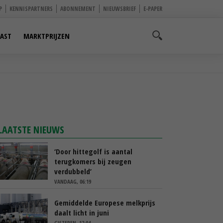
P
KENNISPARTNERS
ABONNEMENT
NIEUWSBRIEF
E-PAPER
AST
MARKTPRIJZEN
LAATSTE NIEUWS
‘Door hittegolf is aantal
terugkomers bij zeugen
verdubbeld’
VANDAAG, 06:19
Gemiddelde Europese melkprijs
daalt licht in juni
GISTEREN, 17:04