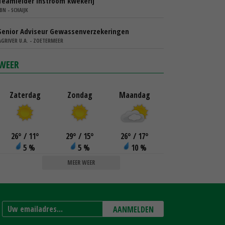
Teamleider instroom kwekerij
IBN - SCHAIJK
Senior Adviseur Gewassenverzekeringen
AGRIVER U.A. - ZOETERMEER
WEER
Zaterdag
Zondag
Maandag
26
°
/ 11
°
29
°
/ 15
°
26
°
/ 17
°
5 %
5 %
10 %
MEER WEER
AANMELDEN