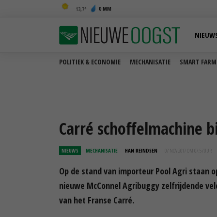
0 MM
13,7
NIEUW
POLITIEK & ECONOMIE
MECHANISATIE
SMART FARM
Carré schoffelmachine bi
NIEUWS
MECHANISATIE
HAN REINDSEN
07 NOV 2017 OM 07:57
UUR
Op de stand van importeur Pool Agri staan o
nieuwe McConnel Agribuggy zelfrijdende velds
van het Franse Carré.