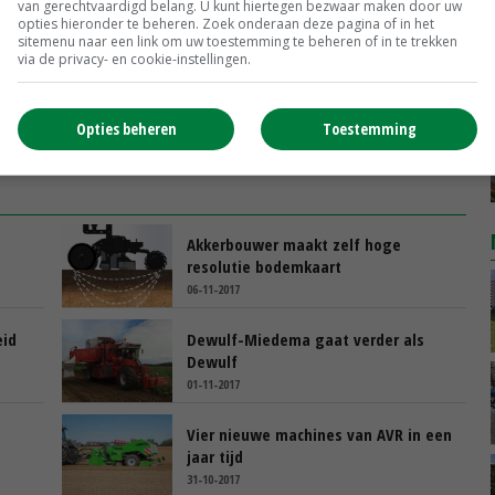
van gerechtvaardigd belang. U kunt hiertegen bezwaar maken door uw
opties hieronder te beheren. Zoek onderaan deze pagina of in het
sitemenu naar een link om uw toestemming te beheren of in te trekken
via de privacy- en cookie-instellingen.
Opties beheren
Toestemming
Akkerbouwer maakt zelf hoge
resolutie bodemkaart
06-11-2017
eid
Dewulf-Miedema gaat verder als
Dewulf
01-11-2017
Vier nieuwe machines van AVR in een
jaar tijd
31-10-2017