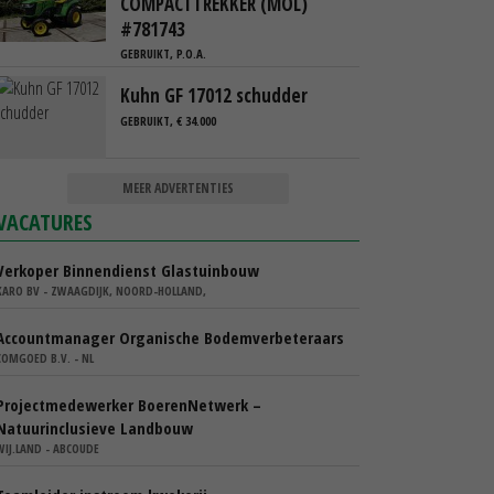
COMPACTTREKKER (MOL)
#781743
GEBRUIKT, P.O.A.
Kuhn GF 17012 schudder
GEBRUIKT, € 34.000
MEER ADVERTENTIES
VACATURES
Verkoper Binnendienst Glastuinbouw
KARO BV - ZWAAGDIJK, NOORD-HOLLAND,
Accountmanager Organische Bodemverbeteraars
COMGOED B.V. - NL
Projectmedewerker BoerenNetwerk –
Natuurinclusieve Landbouw
WIJ.LAND - ABCOUDE