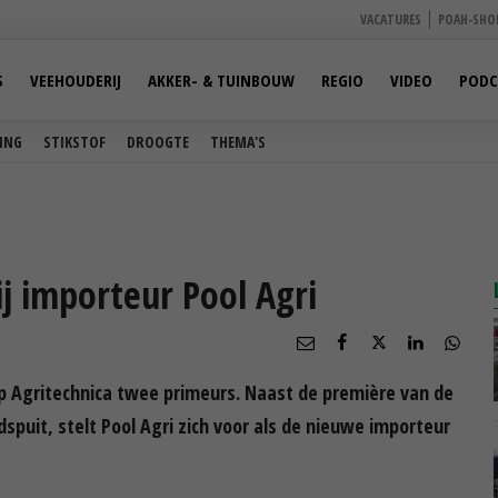
VACATURES
POAH-SHO
S
VEEHOUDERIJ
AKKER- & TUINBOUW
REGIO
VIDEO
PODC
ING
STIKSTOF
DROOGTE
THEMA'S
j importeur Pool Agri
p Agritechnica twee primeurs. Naast de première van de
puit, stelt Pool Agri zich voor als de nieuwe importeur