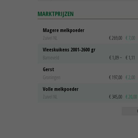
MARKTPRIJZEN
Magere melkpoeder
Zuivel NL
€ 269,00
€ 7,00
Vleeskuikens 2001-2600 gr
Barneveld
€ 1,09
~
€ 1,11
Gerst
Groningen
€ 197,00
€ 2,00
Volle melkpoeder
Zuivel NL
€ 345,00
€ 20,00