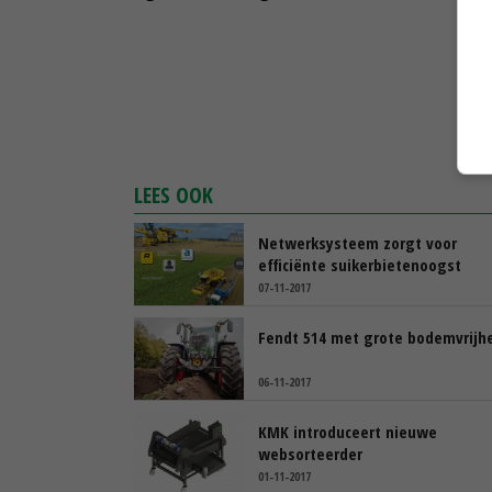
LEES OOK
Netwerksysteem zorgt voor
efficiënte suikerbietenoogst
07-11-2017
Fendt 514 met grote bodemvrijh
06-11-2017
KMK introduceert nieuwe
websorteerder
01-11-2017