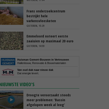
Frans onderzoekcentrum
bestrijkt hele
varkensvleesketen
GISTEREN, 15:29
Emmeloord noteert eerste
zaaiuien op maximaal 20 euro
GISTEREN, 14:59
Huisman Gemert-Bouwen in Vertrouwen
Hallenbouw, Renovatie & Bouwmaterialen
Van oud dak naar nieuw dak
Dat energie levert.
NIEUWSTE VIDEO'S
Droogte veroorzaakt steeds
meer problemen: ‘Bassin
afgelopen week al leeg’