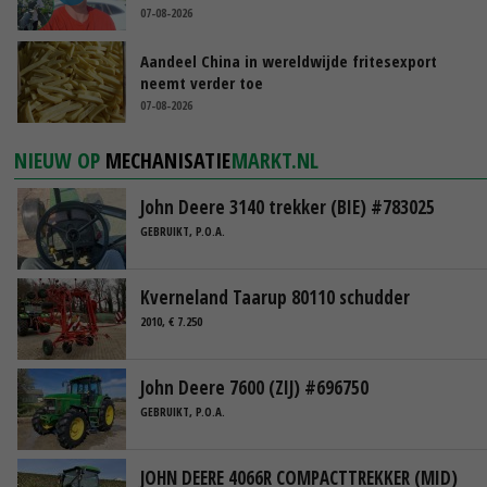
07-08-2026
Aandeel China in wereldwijde fritesexport
neemt verder toe
07-08-2026
NIEUW OP
MECHANISATIE
MARKT.NL
John Deere 3140 trekker (BIE) #783025
GEBRUIKT, P.O.A.
Kverneland Taarup 80110 schudder
2010, € 7.250
John Deere 7600 (ZIJ) #696750
GEBRUIKT, P.O.A.
JOHN DEERE 4066R COMPACTTREKKER (MID)