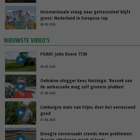
Internationale vraag naar geitenzuivel blijft
groot: Nederland in Europese top
08-08-2026
NIEUWSTE VIDEO'S
POAH!: John Deere 7730
08-08-2026
Oekraïne-vlogger Kees Huizinga: ‘Bezoek van
de ambassade mag zelf groente plukken’
07-08-2026
Limburgse mais van Frijns doet het verrassend
goed
07-08-2026
Droogte veroorzaakt steeds meer problemen:
‘Bassin afgelopen week al leeg’