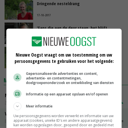
Dringende nesteldrang
17-10-2017
'Fans die aan de deur staan, het blijft
onwerkelijk'
11-10-2017
Slagersknecht
Nieuwe Oogst vraagt om uw toestemming om uw
persoonsgegevens te gebruiken voor het volgende:
10-10-2017
Gepersonaliseerde advertenties en content,
advertentie- en contentmetingen,
MARKTPRIJZEN
doelgroepenonderzoek en ontwikkeling van diensten
Informatie op een apparaat opslaan en/of openen
Magere melkpoeder
Zuivel NL
€ 269,00
€ 7,00
Meer informatie
Vleeskuikens 2001-2600 gr
Uw persoonsgegevens worden verwerkt en informatie van uw
apparaat (cookies, unieke ID's en andere apparaatgegevens)
Barneveld
€ 1,09
~
€ 1,11
kan worden opgeslagen door, geopend door en gedeeld met