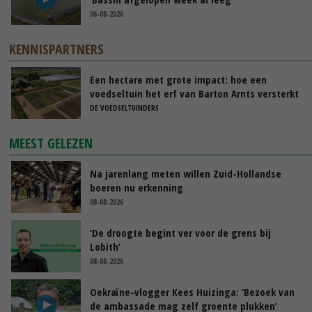
06-08-2026
KENNISPARTNERS
Een hectare met grote impact: hoe een
voedseltuin het erf van Barton Arnts versterkt
DE VOEDSELTUINDERS
MEEST GELEZEN
Na jarenlang meten willen Zuid-Hollandse
boeren nu erkenning
08-08-2026
‘De droogte begint ver voor de grens bij
Lobith’
08-08-2026
Oekraïne-vlogger Kees Huizinga: ‘Bezoek van
de ambassade mag zelf groente plukken’