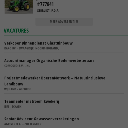
#777841
GEBRUIKT, P.O.A.
MEER ADVERTENTIES
VACATURES
Verkoper Binnendienst Glastuinbouw
KARO BV - ZWAAGDIJK, NOORD-HOLLAND,
Accountmanager Organische Bodemverbeteraars
COMGOED B.V. - NL
Projectmedewerker BoerenNetwerk – Natuurinclusieve
Landbouw
WIJ.LAND - ABCOUDE
Teamleider instroom kwekerij
IBN - SCHAIJK
Senior Adviseur Gewassenverzekeringen
AGRIVER U.A. - ZOETERMEER