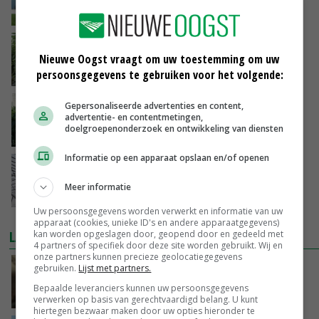
19-08-2017
'Remfunctie buisrailwagen voorlopig
Nieuwe Oogst vraagt om uw toestemming om uw
gedogen'
persoonsgegevens te gebruiken voor het volgende:
16-08-2017
Nieuw Prinsenland krijgt steeds meer vorm
Gepersonaliseerde advertenties en content,
advertentie- en contentmetingen,
doelgroepenonderzoek en ontwikkeling van diensten
09-08-2017
Informatie op een apparaat opslaan en/of openen
NEN legt nieuwe normen kasdekmaterialen
voor
Meer informatie
26-07-2017
Uw persoonsgegevens worden verwerkt en informatie van uw
apparaat (cookies, unieke ID's en andere apparaatgegevens)
LAATSTE NIEUWS
kan worden opgeslagen door, geopend door en gedeeld met
4 partners of specifiek door deze site worden gebruikt. Wij en
onze partners kunnen precieze geolocatiegegevens
‘Samenwerking A-ware en Amalthea gaat
gebruiken.
Lijst met partners.
zorgen voor meer balans’
Bepaalde leveranciers kunnen uw persoonsgegevens
GISTEREN, 16:01
verwerken op basis van gerechtvaardigd belang. U kunt
hiertegen bezwaar maken door uw opties hieronder te