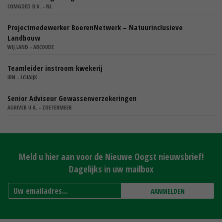
COMGOED B.V. - NL
Projectmedewerker BoerenNetwerk – Natuurinclusieve
Landbouw
WIJ.LAND - ABCOUDE
Teamleider instroom kwekerij
IBN - SCHAIJK
Senior Adviseur Gewassenverzekeringen
AGRIVER U.A. - ZOETERMEER
Meld u hier aan voor de Nieuwe Oogst nieuwsbrief!
Dagelijks in uw mailbox
AANMELDEN