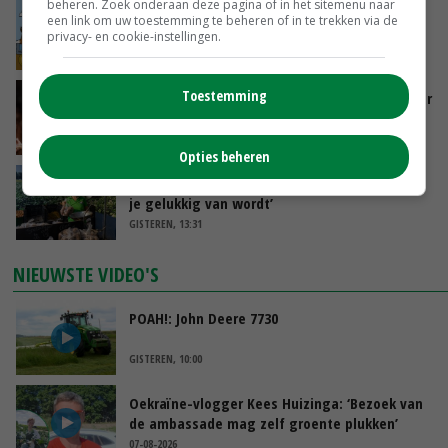
beheren. Zoek onderaan deze pagina of in het sitemenu naar
Internationale vraag naar geitenzuivel blijft
een link om uw toestemming te beheren of in te trekken via de
groot: Nederland in Europese top
privacy- en cookie-instellingen.
GISTEREN, 15:33
Toestemming
Vlaamse varkensstapel krimpt, pluimveesector
groeit door schaalvergroting
GISTEREN, 15:20
Opties beheren
‘Cijfer jezelf niet weg en doe vooral ook waar
je gelukkig van wordt’
GISTEREN, 13:31
NIEUWSTE VIDEO'S
POAH!: John Deere 7730
GISTEREN, 10:00
Oekraïne-vlogger Kees Huizinga: ‘Bezoek van
de ambassade mag zelf groente plukken’
07-08-2026