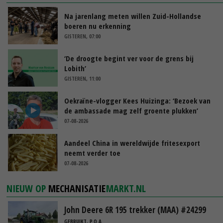
Na jarenlang meten willen Zuid-Hollandse
boeren nu erkenning
GISTEREN, 07:00
‘De droogte begint ver voor de grens bij
Lobith’
GISTEREN, 11:00
Oekraïne-vlogger Kees Huizinga: ‘Bezoek van
de ambassade mag zelf groente plukken’
07-08-2026
Aandeel China in wereldwijde fritesexport
neemt verder toe
07-08-2026
NIEUW OP
MECHANISATIE
MARKT.NL
John Deere 6R 195 trekker (MAA) #24299
GEBRUIKT, P.O.A.