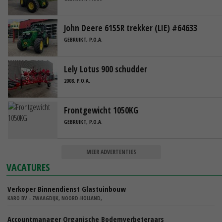
John Deere 6155R trekker (LIE) #64633
GEBRUIKT, P.O.A.
Lely Lotus 900 schudder
2008, P.O.A.
Frontgewicht 1050KG
GEBRUIKT, P.O.A.
MEER ADVERTENTIES
VACATURES
Verkoper Binnendienst Glastuinbouw
KARO BV - ZWAAGDIJK, NOORD-HOLLAND,
Accountmanager Organische Bodemverbeteraars