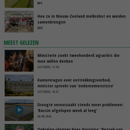
RPC
Hoe ze in Nieuw-Zeeland melkrobot en weiden
samenbrengen
LELY
MEEST GELEZEN
Ministerie zoekt tweehonderd agrariërs die
mee willen denken
GISTEREN, 11:34
Kamervragen over onttrekkingsverbod,
minister spreekt van ‘ondernemersrisico’
GISTEREN, 16:27
Droogte veroorzaakt steeds meer problemen:
‘Bassin afgelopen week al leeg’
06-08-2026
Oekraïne-vlogger Kees Huizinga: ‘Bezoek van