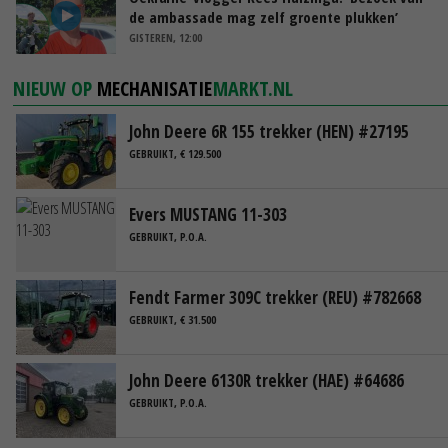
de ambassade mag zelf groente plukken’
GISTEREN, 12:00
NIEUW OP
MECHANISATIE
MARKT.NL
John Deere 6R 155 trekker (HEN) #27195
GEBRUIKT, € 129.500
Evers MUSTANG 11-303
GEBRUIKT, P.O.A.
Fendt Farmer 309C trekker (REU) #782668
GEBRUIKT, € 31.500
John Deere 6130R trekker (HAE) #64686
GEBRUIKT, P.O.A.