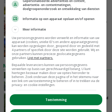
‘Rendement van Krullvarkens komt van de
Gepersonaliseerde advertenties en content,
advertentie- en contentmetingen,
overkant’
doelgroepenonderzoek en ontwikkeling van diensten
GISTEREN, 15:30
Informatie op een apparaat opslaan en/of openen
Oorlogen en El Niño stuwen voedselprijzen op
Meer informatie
GISTEREN, 15:04
Uw persoonsgegevens worden verwerkt en informatie van uw
apparaat (cookies, unieke ID's en andere apparaatgegevens)
Nettowinst Royal A-ware onder druk ondanks
kan worden opgeslagen door, geopend door en gedeeld met
hogere omzet
4 partners of specifiek door deze site worden gebruikt. Wij en
GISTEREN, 14:35
onze partners kunnen precieze geolocatiegegevens
gebruiken.
Lijst met partners.
NIEUWSTE VIDEO'S
Bepaalde leveranciers kunnen uw persoonsgegevens
verwerken op basis van gerechtvaardigd belang. U kunt
hiertegen bezwaar maken door uw opties hieronder te
Oekraïne-vlogger Kees Huizinga: ‘Bezoek van
beheren. Zoek onderaan deze pagina of in het sitemenu naar
een link om uw toestemming te beheren of in te trekken via de
de ambassade mag zelf groente plukken’
privacy- en cookie-instellingen.
GISTEREN, 12:00
Limburgse mais van Frijns doet het verrassend
Toestemming
goed
GISTEREN, 10:00