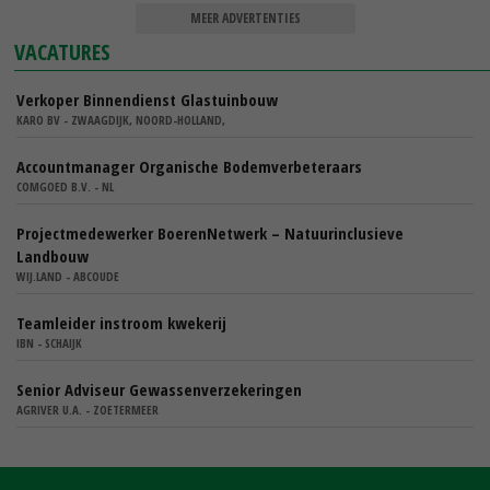
MEER ADVERTENTIES
VACATURES
Verkoper Binnendienst Glastuinbouw
KARO BV - ZWAAGDIJK, NOORD-HOLLAND,
Accountmanager Organische Bodemverbeteraars
COMGOED B.V. - NL
Projectmedewerker BoerenNetwerk – Natuurinclusieve
Landbouw
WIJ.LAND - ABCOUDE
Teamleider instroom kwekerij
IBN - SCHAIJK
Senior Adviseur Gewassenverzekeringen
AGRIVER U.A. - ZOETERMEER