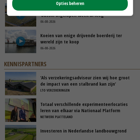
Opties beheren
Droogte veroorzaakt steeds meer problemen:
‘Bassin afgelopen week al leeg’
06-08-2026
Koeien van enige drijvende boerderij ter
wereld zijn te koop
06-08-2026
KENNISPARTNERS
‘Als verzekeringsadviseur zien wij hoe groot
de impact van een stalbrand kan zijn’
LTO VERZEKERINGEN
Totaal verschillende experimenteerlocaties
leren van elkaar via Nationaal Platform
NETWERK PLATTELAND
Investeren in Nederlandse landbouwgrond