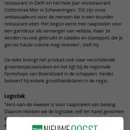
restaurant in Delft en het hele jaar visrestaurant
Cottontree Mer in Scheveningen. 'Dit zijn onze
ambassadeurs voor de mensen die in een duurder
restaurant eten. Het begon eerst met raapstelen voor
een garnituur als vervanger van veldsla, maar ze
worden nu ook gebruikt in salades en stamppot, die je
gerust haute cuisine mag noemen', stelt hij.
De teler brengt het product ook naar verschillende
groentespeciaalzaken en het ligt bij de regionale
farmshops van BoereGoed in de schappen. Verder
belevert hij enkele groothandelaren in de regio.
Logistiek
'Vers-van-de-kweker is voor raapstelen van belang.
Daarom hebben we de logistiek zelf ter hand genomen
en brengen we het product zelf naar de restaurants en
winkels. Een vers product verkoopt ook beter in de