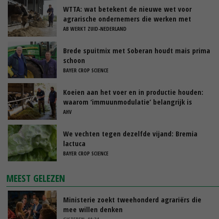
WTTA: wat betekent de nieuwe wet voor
agrarische ondernemers die werken met
uitzendkrachten?
AB WERKT ZUID-NEDERLAND
Brede spuitmix met Soberan houdt mais prima
schoon
BAYER CROP SCIENCE
Koeien aan het voer en in productie houden:
waarom ‘immuunmodulatie’ belangrijk is
tijdens de transitieperiode
AHV
We vechten tegen dezelfde vijand: Bremia
lactuca
BAYER CROP SCIENCE
MEEST GELEZEN
Ministerie zoekt tweehonderd agrariërs die
mee willen denken