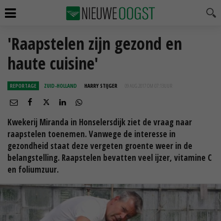
'Raapstelen zijn gezond en
haute cuisine'
REPORTAGE
ZUID-HOLLAND
HARRY STIJGER
09 AUG 2017 OM 07:13
UUR
Kwekerij Miranda in Honselersdijk ziet de vraag naar
raapstelen toenemen. Vanwege de interesse in
gezondheid staat deze vergeten groente weer in de
belangstelling. Raapstelen bevatten veel ijzer, vitamine C
en foliumzuur.