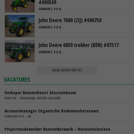
#690569
GEBRUIKT, P.O.A.
John Deere 7600 (ZIJ) #696750
GEBRUIKT, P.O.A.
John Deere 6830 trekker (BEN) #87517
GEBRUIKT, P.O.A.
MEER ADVERTENTIES
VACATURES
Verkoper Binnendienst Glastuinbouw
KARO BV - ZWAAGDIJK, NOORD-HOLLAND,
Accountmanager Organische Bodemverbeteraars
COMGOED B.V. - NL
Projectmedewerker BoerenNetwerk – Natuurinclusieve