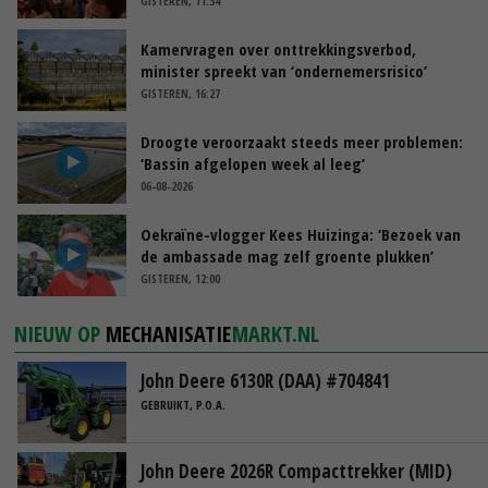
GISTEREN, 11:34
Kamervragen over onttrekkingsverbod,
minister spreekt van ‘ondernemersrisico’
GISTEREN, 16:27
Droogte veroorzaakt steeds meer problemen:
‘Bassin afgelopen week al leeg’
06-08-2026
Oekraïne-vlogger Kees Huizinga: ‘Bezoek van
de ambassade mag zelf groente plukken’
GISTEREN, 12:00
NIEUW OP
MECHANISATIE
MARKT.NL
John Deere 6130R (DAA) #704841
GEBRUIKT, P.O.A.
John Deere 2026R Compacttrekker (MID)