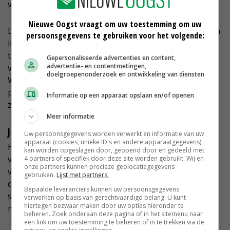
verkoopautomaat aan huis.'
Nieuwe Oogst vraagt om uw toestemming om uw
De ondernemer denkt aan een webshop waar iedereen
persoonsgegevens te gebruiken voor het volgende:
in de regio kan bestellen en de raapstelen
thuisbezorgd krijgt. Maar zijn droom is dat er twintig
Gepersonaliseerde advertenties en content,
advertentie- en contentmetingen,
versautomaten op verschillende punten in het
doelgroepenonderzoek en ontwikkeling van diensten
Westland staan, waar behalve raapstelen ook andere
producten in liggen en de consument via internet kan
Informatie op een apparaat opslaan en/of openen
zien of het product nog beschikbaar is.
Meer informatie
Japanse varianten
Uw persoonsgegevens worden verwerkt en informatie van uw
apparaat (cookies, unieke ID's en andere apparaatgegevens)
Het bedrijf doet rassenproeven met Japanse varianten
kan worden opgeslagen door, geopend door en gedeeld met
van raapstelen, mizuna genoemd. Het ras van
4 partners of specifiek door deze site worden gebruikt. Wij en
onze partners kunnen precieze geolocatiegegevens
veredelingsbedrijf Takii heeft lichter groene blaadjes,
gebruiken.
Lijst met partners.
die langer zijn en ingeveerd. Het ras van Sakata geeft
Bepaalde leveranciers kunnen uw persoonsgegevens
snel een knolletje, waardoor het langer houdbaar zou
verwerken op basis van gerechtvaardigd belang. U kunt
hiertegen bezwaar maken door uw opties hieronder te
moeten zijn.
beheren. Zoek onderaan deze pagina of in het sitemenu naar
een link om uw toestemming te beheren of in te trekken via de