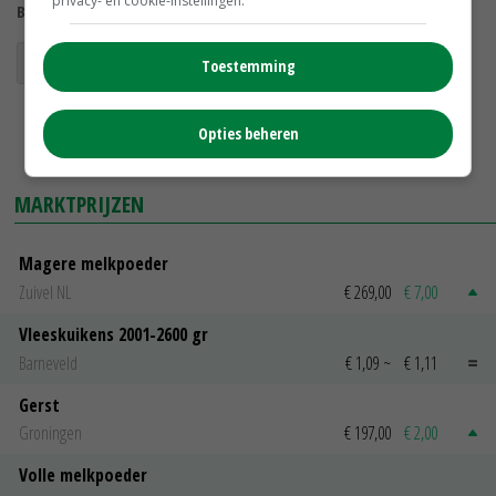
privacy- en cookie-instellingen.
Bekijk meer over:
raapstelen
vergeten groente
Toestemming
Opties beheren
MARKTPRIJZEN
Magere melkpoeder
Zuivel NL
€ 269,00
€ 7,00
Vleeskuikens 2001-2600 gr
Barneveld
€ 1,09
~
€ 1,11
Gerst
Groningen
€ 197,00
€ 2,00
Volle melkpoeder