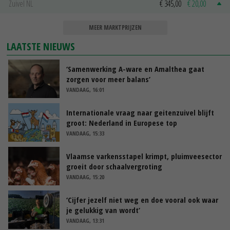
Zuivel NL
€ 345,00
€ 20,00
MEER MARKTPRIJZEN
LAATSTE NIEUWS
‘Samenwerking A-ware en Amalthea gaat
zorgen voor meer balans’
VANDAAG, 16:01
Internationale vraag naar geitenzuivel blijft
groot: Nederland in Europese top
VANDAAG, 15:33
Vlaamse varkensstapel krimpt, pluimveesector
groeit door schaalvergroting
VANDAAG, 15:20
‘Cijfer jezelf niet weg en doe vooral ook waar
je gelukkig van wordt’
VANDAAG, 13:31