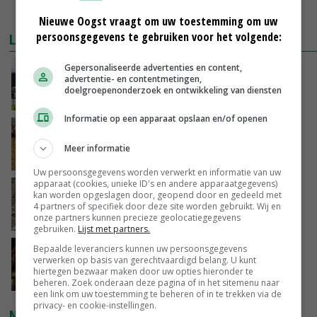
MEER MARKTPRIJZEN
Nieuwe Oogst vraagt om uw toestemming om uw
persoonsgegevens te gebruiken voor het volgende:
LAATSTE NIEUWS
Gepersonaliseerde advertenties en content,
Gemiddelde Europese melkprijs daalt licht in
advertentie- en contentmetingen,
juni
doelgroepenonderzoek en ontwikkeling van diensten
VANDAAG, 17:04
Informatie op een apparaat opslaan en/of openen
Frans onderzoekcentrum bestrijkt hele
varkensvleesketen
Meer informatie
VANDAAG, 15:29
Uw persoonsgegevens worden verwerkt en informatie van uw
apparaat (cookies, unieke ID's en andere apparaatgegevens)
Emmeloord noteert eerste zaaiuien op
kan worden opgeslagen door, geopend door en gedeeld met
maximaal 20 euro
4 partners of specifiek door deze site worden gebruikt. Wij en
onze partners kunnen precieze geolocatiegegevens
VANDAAG, 14:59
gebruiken.
Lijst met partners.
Bepaalde leveranciers kunnen uw persoonsgegevens
Spontane boerenacties in Twente en
verwerken op basis van gerechtvaardigd belang. U kunt
Apeldoorn zetten de trend
hiertegen bezwaar maken door uw opties hieronder te
VANDAAG, 14:48
beheren. Zoek onderaan deze pagina of in het sitemenu naar
een link om uw toestemming te beheren of in te trekken via de
privacy- en cookie-instellingen.
NIEUWSTE VIDEO'S