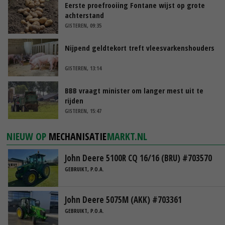
Eerste proefrooiing Fontane wijst op grote
achterstand
GISTEREN, 09:35
Nijpend geldtekort treft vleesvarkenshouders
GISTEREN, 13:14
BBB vraagt minister om langer mest uit te
rijden
GISTEREN, 15:47
NIEUW OP
MECHANISATIE
MARKT.NL
John Deere 5100R CQ 16/16 (BRU) #703570
GEBRUIKT, P.O.A.
John Deere 5075M (AKK) #703361
GEBRUIKT, P.O.A.