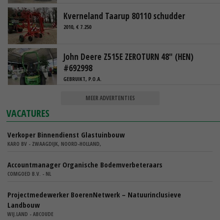
Kverneland Taarup 80110 schudder
2010, € 7.250
John Deere Z515E ZEROTURN 48" (HEN)
#692998
GEBRUIKT, P.O.A.
MEER ADVERTENTIES
VACATURES
Verkoper Binnendienst Glastuinbouw
KARO BV - ZWAAGDIJK, NOORD-HOLLAND,
Accountmanager Organische Bodemverbeteraars
COMGOED B.V. - NL
Projectmedewerker BoerenNetwerk – Natuurinclusieve
Landbouw
WIJ.LAND - ABCOUDE