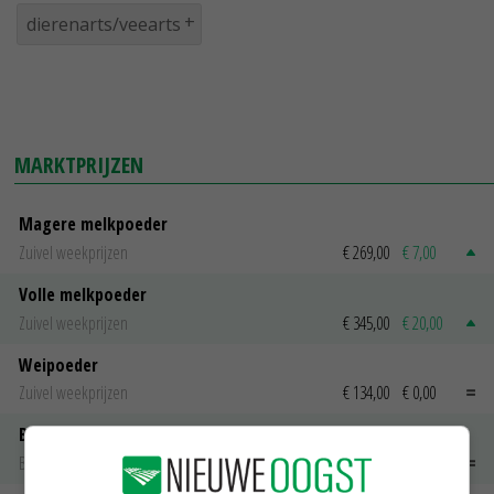
dierenarts/veearts
MARKTPRIJZEN
Magere melkpoeder
Zuivel weekprijzen
€ 269,00
€ 7,00
Volle melkpoeder
Zuivel weekprijzen
€ 345,00
€ 20,00
Weipoeder
Zuivel weekprijzen
€ 134,00
€ 0,00
Boeren Gouda 12 kg
Boerenkaas
€ 6,05
€ 0,00