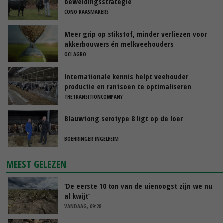
beweidingsstrategie
CONO KAASMAKERS
Meer grip op stikstof, minder verliezen voor
akkerbouwers én melkveehouders
OCI AGRO
Internationale kennis helpt veehouder
productie en rantsoen te optimaliseren
THETRANSITIONCOMPANY
Blauwtong serotype 8 ligt op de loer
BOEHRINGER INGELHEIM
MEEST GELEZEN
‘De eerste 10 ton van de uienoogst zijn we nu
al kwijt’
VANDAAG, 09:28