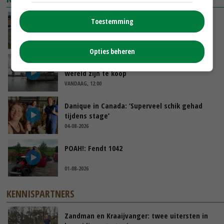
Droogte veroorzaakt steeds meer problemen:
Toestemming
‘Bassin afgelopen week al leeg’
VANDAAG, 14:06
Opties beheren
Koeien van enige drijvende boerderij ter
wereld zijn te koop
VANDAAG, 12:00
Danique in Canada: ‘Superveel schik gehad
tijdens stage’
04-08-2026
POAH!: Fendt 1042
01-08-2026
KENNISPARTNERS
Zandman en Kraaijvanger: twee uitersten in