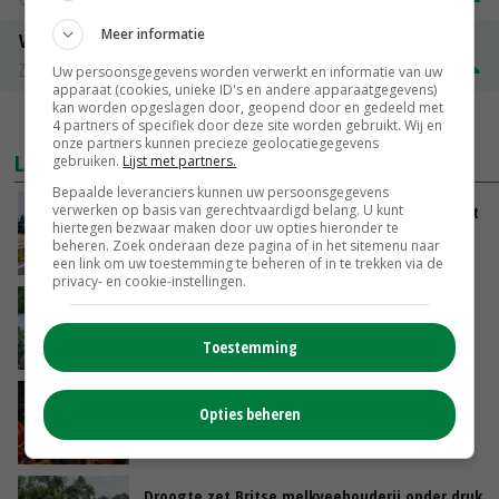
Meer informatie
Volle melkpoeder
Zuivel NL
€ 345,00
€ 20,00
Uw persoonsgegevens worden verwerkt en informatie van uw
apparaat (cookies, unieke ID's en andere apparaatgegevens)
kan worden opgeslagen door, geopend door en gedeeld met
MEER MARKTPRIJZEN
4 partners of specifiek door deze site worden gebruikt. Wij en
onze partners kunnen precieze geolocatiegegevens
LAATSTE NIEUWS
gebruiken.
Lijst met partners.
Bepaalde leveranciers kunnen uw persoonsgegevens
verwerken op basis van gerechtvaardigd belang. U kunt
LTO en NAJK roepen leden op Brabants protest
hiertegen bezwaar maken door uw opties hieronder te
te steunen
beheren. Zoek onderaan deze pagina of in het sitemenu naar
VANDAAG, 12:29
een link om uw toestemming te beheren of in te trekken via de
privacy- en cookie-instellingen.
Oekraïne-vlogger Kees Huizinga: ‘Bezoek van
de ambassade mag zelf groente plukken’
Toestemming
VANDAAG, 12:00
Ministerie zoekt tweehonderd agrariërs die
Opties beheren
mee willen denken
VANDAAG, 11:34
Droogte zet Britse melkveehouderij onder druk