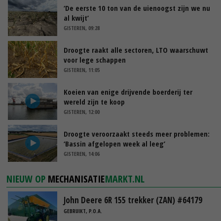
‘De eerste 10 ton van de uienoogst zijn we nu
al kwijt’
GISTEREN, 09:28
Droogte raakt alle sectoren, LTO waarschuwt
voor lege schappen
GISTEREN, 11:05
Koeien van enige drijvende boerderij ter
wereld zijn te koop
GISTEREN, 12:00
Droogte veroorzaakt steeds meer problemen:
‘Bassin afgelopen week al leeg’
GISTEREN, 14:06
NIEUW OP
MECHANISATIE
MARKT.NL
John Deere 6R 155 trekker (ZAN) #64179
GEBRUIKT, P.O.A.