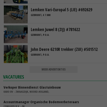
Lemken Vari-Europal 5 (LIE) #692629
GEBRUIKT, € 7.000
Lemken Juwel 8 (ZIJ) #781622
GEBRUIKT, P.O.A.
John Deere 6210R trekker (ZUI) #501512
GEBRUIKT, P.O.A.
MEER ADVERTENTIES
VACATURES
Verkoper Binnendienst Glastuinbouw
KARO BV - ZWAAGDIJK, NOORD-HOLLAND,
Accountmanager Organische Bodemverbeteraars
COMGOED B.V. - NL