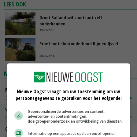
LEES OOK
Groot Salland wil slootkant zelf
onderhouden
19-11-2015
Proef met slootonderhoud Rijn en IJssel
08-05-2014
MARKTPRIJZEN
Magere melkpoeder
Nieuwe Oogst vraagt om uw toestemming om uw
Zuivel NL
€ 269,00
€ 7,00
persoonsgegevens te gebruiken voor het volgende:
Vleeskuikens 2001-2600 gr
Gepersonaliseerde advertenties en content,
advertentie- en contentmetingen,
Barneveld
€ 1,09
~
€ 1,11
doelgroepenonderzoek en ontwikkeling van diensten
Gerst
Informatie op een apparaat opslaan en/of openen
Groningen
€ 197,00
€ 2,00