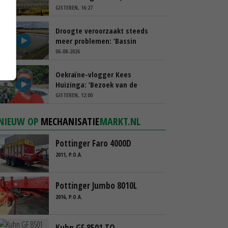
spreekt van ‘ondernemersrisico’
GISTEREN, 16:27
Droogte veroorzaakt steeds
meer problemen: ‘Bassin
afgelopen week al leeg’
06-08-2026
Oekraïne-vlogger Kees
Huizinga: ‘Bezoek van de
ambassade mag zelf groente
GISTEREN, 12:00
plukken’
NIEUW OP
MECHANISATIE
MARKT.NL
Pottinger Faro 4000D
2011, P.O.A.
Pottinger Jumbo 8010L
2016, P.O.A.
Kuhn GF 8501 TO