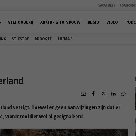
VACATURES
POAH-SHO
S
VEEHOUDERIJ
AKKER- & TUINBOUW
REGIO
VIDEO
PODC
ING
STIKSTOF
DROOGTE
THEMA'S
erland
rland vestigt. Hoewel er geen aanwijzingen zijn dat er
e, wordt roofdier wel al gesignaleerd.