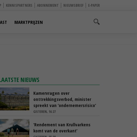
P
KENNISPARTNERS
ABONNEMENT
NIEUWSBRIEF
E-PAPER
AST
MARKTPRIJZEN
LAATSTE NIEUWS
Kamervragen over
onttrekkingsverbod, minister
spreekt van ‘ondernemersrisico’
GISTEREN, 16:27
‘Rendement van Krullvarkens
komt van de overkant’
GISTEREN, 15:30