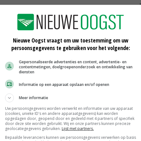
90 waarnemingen geregistreerd, waarvan 60 als zeker. De
 land, met uitzondering van Zeeland en de
Nieuwe Oogst vraagt om uw toestemming om uw
persoonsgegevens te gebruiken voor het volgende:
onderzoek twee locaties naar boven als mogelijke
van Doetinchem en de Dordtse Biesbosch. Mogelijk leven
Gepersonaliseerde advertenties en content, advertentie- en
van een gevestigde populatie.
contentmetingen, doelgroepenonderzoek en ontwikkeling van
diensten
 in de grensstreek, al zijn de aantallen nog laag. Wel
Informatie op een apparaat opslaan en/of openen
 per jaar. De grootste populaties bevinden zich zo'n 100
Meer informatie
.
Uw persoonsgegevens worden verwerkt en informatie van uw apparaat
(cookies, unieke ID's en andere apparaatgegevens) kan worden
opgeslagen door, geopend door en gedeeld met 4 partners of specifiek
door deze site worden gebruikt. Wij en onze partners kunnen precieze
geolocatiegegevens gebruiken.
Lijst met partners.
Bepaalde leveranciers kunnen uw persoonsgegevens verwerken op basis