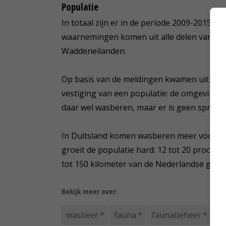
Populatie
In totaal zijn er in de periode 2009-2015 
waarnemingen komen uit alle delen van het
Waddeneilanden.
Op basis van de meldingen kwamen uit het 
vestiging van een populatie: de omgeving 
daar wel wasberen, maar er is geen sprake 
In Duitsland komen wasberen meer voor, ook
groeit de populatie hard: 12 tot 20 procent
tot 150 kilometer van de Nederlandse grens
Bekijk meer over:
wasbeer
fauna
faunabeheer