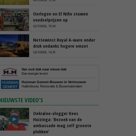
Oorlogen en El Niño stuwen
voedselprijzen op
GISTEREN, 15:04
Nettowinst Royal A-ware onder
druk ondanks hogere omzet
GISTEREN, 14:35
Van oud dak naar nieuw dak
Dat energie levert.
Huisman Gemert-Bouwen in Vertrouwen
Hallenbouw, Renovatie & Bouwmaterialen
NIEUWSTE VIDEO'S
Oekraïne-vlogger Kees
Huizinga: ‘Bezoek van de
ambassade mag zelf groente
plukken’