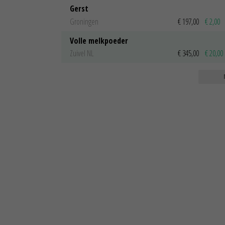
Gerst
Groningen
€ 197,00
€ 2,00
Volle melkpoeder
Zuivel NL
€ 345,00
€ 20,00