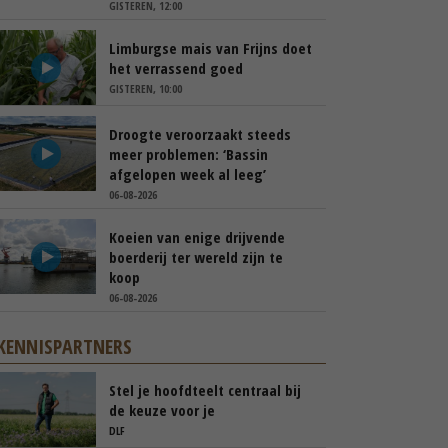
GISTEREN, 12:00
Limburgse mais van Frijns doet
het verrassend goed
GISTEREN, 10:00
Droogte veroorzaakt steeds
meer problemen: ‘Bassin
afgelopen week al leeg’
06-08-2026
Koeien van enige drijvende
boerderij ter wereld zijn te
koop
06-08-2026
KENNISPARTNERS
Stel je hoofdteelt centraal bij
de keuze voor je
groenbemester
DLF