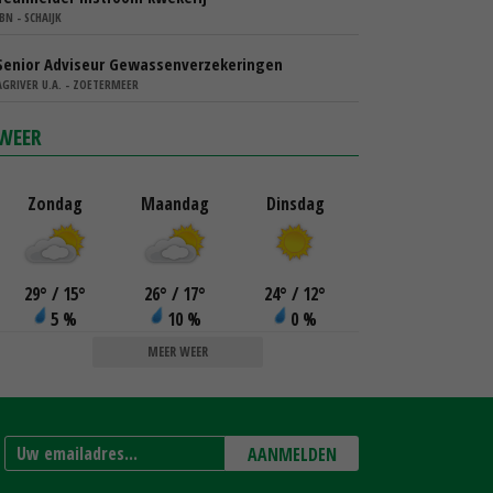
IBN - SCHAIJK
Senior Adviseur Gewassenverzekeringen
AGRIVER U.A. - ZOETERMEER
WEER
Zondag
Maandag
Dinsdag
29
°
/ 15
°
26
°
/ 17
°
24
°
/ 12
°
5 %
10 %
0 %
MEER WEER
AANMELDEN