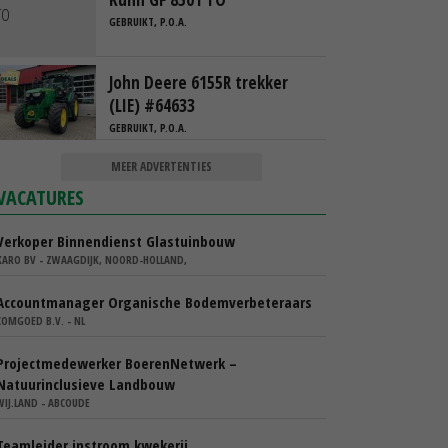
GEBRUIKT, P.O.A.
John Deere 6155R trekker
(LIE) #64633
GEBRUIKT, P.O.A.
MEER ADVERTENTIES
VACATURES
Verkoper Binnendienst Glastuinbouw
KARO BV - ZWAAGDIJK, NOORD-HOLLAND,
Accountmanager Organische Bodemverbeteraars
COMGOED B.V. - NL
Projectmedewerker BoerenNetwerk –
Natuurinclusieve Landbouw
WIJ.LAND - ABCOUDE
Teamleider instroom kwekerij