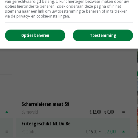
van gerechtvaardigd belang. U kunt hiertegen bezwaar maken door uw
opties hieronder te beheren. Zoek onderaan deze pagina of in het
sitemenu naar een link om uw toestemming te beheren of in te trekken
via de privacy- en cookie-instellingen.
Opties beheren
Toestemming
Scharreleieren maat 59
Barneveld
€ 12,00
€ 0,00
Fritesgeschikt NL Du Be
PotatoNL
€ 15,00
~
€ 23,00