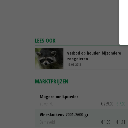
LEES OOK
Verbod op houden bijzondere
zoogdieren
19-06-2013
MARKTPRIJZEN
Magere melkpoeder
Zuivel NL
€ 269,00
€ 7,00
Vleeskuikens 2001-2600 gr
Barneveld
€ 1,09
~
€ 1,11