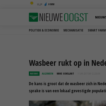
0 MM
11,3
NIEUW
POLITIEK & ECONOMIE
MECHANISATIE
SMART FARM
Wasbeer rukt op in Ned
NIEUWS
ALGEMEEN
MIKE SCHELLART
11 JAN 2017 OM 12:22
UUR
De kans is groot dat de wasbeer zich in Nede
sprake is van een lokaal gevestigde populati