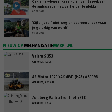
Oekraïne-vlogger Kees Huizinga: ‘Bezoek van
de ambassade mag zelf groente plukken’
07-08-2026
‘Cijfer jezelf niet weg en doe vooral ook waar
je gelukkig van wordt’
08-08-2026
NIEUW OP
MECHANISATIE
MARKT.NL
Valtra S 353
GEBRUIKT, P.O.A.
AS Motor 1040 YAK 4WD (HAE) #31196
GEBRUIKT, € 13.948
Zuidberg Valtra fronthef +PTO
GEBRUIKT, P.O.A.