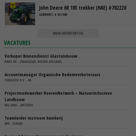
John Deere 6R 185 trekker (HAE) #782220
GEBRUIKT, € 161.500
MEER ADVERTENTIES
VACATURES
Verkoper Binnendienst Glastuinbouw
KARO BV - ZWAAGDIJK, NOORD-HOLLAND,
Accountmanager Organische Bodemverbeteraars
COMGOED B.V. - NL
Projectmedewerker BoerenNetwerk – Natuurinclusieve
Landbouw
WIJ.LAND - ABCOUDE
Teamleider instroom kwekerij
IBN - SCHAIJK