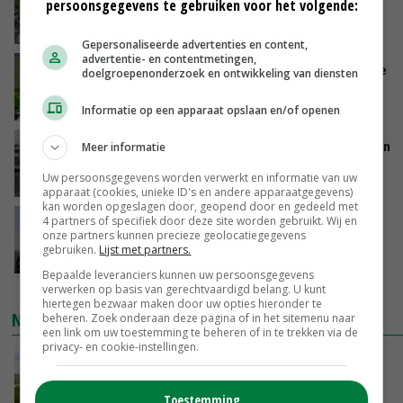
persoonsgegevens te gebruiken voor het volgende:
komkommerteelt
VANDAAG, 14:07
Gepersonaliseerde advertenties en content,
advertentie- en contentmetingen,
Zeer lage Rijnaanvoer komt bovenop droogste
doelgroepenonderzoek en ontwikkeling van diensten
juli ooit
VANDAAG, 13:55
Informatie op een apparaat opslaan en/of openen
Brittany Ferries stopt met veetransport tussen
Meer informatie
Ierland en Frankrijk
Uw persoonsgegevens worden verwerkt en informatie van uw
VANDAAG, 13:46
apparaat (cookies, unieke ID's en andere apparaatgegevens)
kan worden opgeslagen door, geopend door en gedeeld met
Waarschuwing moet
4 partners of specifiek door deze site worden gebruikt. Wij en
onze partners kunnen precieze geolocatiegegevens
grondwateronttrekkingsverbod in Limburg
gebruiken.
Lijst met partners.
voorkomen
Bepaalde leveranciers kunnen uw persoonsgegevens
VANDAAG, 13:37
verwerken op basis van gerechtvaardigd belang. U kunt
hiertegen bezwaar maken door uw opties hieronder te
NIEUWSTE VIDEO'S
beheren. Zoek onderaan deze pagina of in het sitemenu naar
een link om uw toestemming te beheren of in te trekken via de
privacy- en cookie-instellingen.
POAH!: John Deere 7730
08-08-2026
Toestemming