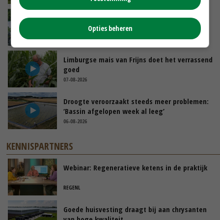
Oekraïne-vlogger Kees Huizinga: ‘Bezoek van
de ambassade mag zelf groente plukken’
Opties beheren
07-08-2026
Limburgse mais van Frijns doet het verrassend
goed
07-08-2026
Droogte veroorzaakt steeds meer problemen:
‘Bassin afgelopen week al leeg’
06-08-2026
KENNISPARTNERS
Webinar: Regeneratieve ketens in de praktijk
REGENL
Goede huisvesting draagt bij aan chrysanten
van hoge kwaliteit