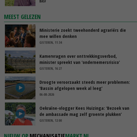
BASF
MEEST GELEZEN
Ministerie zoekt tweehonderd agrariërs die
mee willen denken
GISTEREN, 11:34
Kamervragen over onttrekkingsverbod,
minister spreekt van ‘ondernemersrisico’
GISTEREN, 16:27
Droogte veroorzaakt steeds meer problemen:
‘Bassin afgelopen week al leeg’
06-08-2026
Oekraïne-vlogger Kees Huizinga: ‘Bezoek van
de ambassade mag zelf groente plukken’
GISTEREN, 12:00
NIEUW OP
MECHANISATIE
MARKT.NL