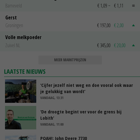
Barneveld
€ 1,09
~
€ 1,11
Gerst
Groningen
€ 197,00
€ 2,00
Volle melkpoeder
Zuivel NL
€ 345,00
€ 20,00
MEER MARKTPRIJZEN
LAATSTE NIEUWS
‘Cijfer jezelf niet weg en doe vooral ook waar
je gelukkig van wordt’
VANDAAG, 13:31
‘De droogte begint ver voor de grens bij
Lobith’
VANDAAG, 11:00
POAH!: John Deere 7730