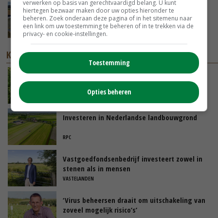
verwerken op basis van gerechtvaardigd belang. U kunt
Droogte veroorzaakt steeds meer problemen:
hiertegen bezwaar maken door uw opties hieronder te
beheren. Zoek onderaan deze pagina of in het sitemenu naar
‘Bassin afgelopen week al leeg’
een link om uw toestemming te beheren of in te trekken via de
06-08-2026
privacy- en cookie-instellingen.
KENNISPARTNERS
Toestemming
Harige nachtschade: een nieuwe bron voor
phytophthora
Opties beheren
BAYER CROP SCIENCE
Investeren in Nederlandse landbouwgrond
RPC
Vastgoedfondsenbedrijf investeert zowel in
stenen als in mensen
VASTELANDEN
‘Virus beheersen draait om uitschakeling van
zoveel mogelijk risico’s’