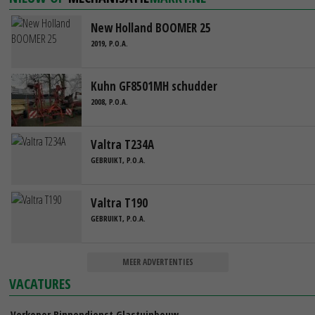
New Holland BOOMER 25
2019, P.O.A.
Kuhn GF8501MH schudder
2008, P.O.A.
Valtra T234A
GEBRUIKT, P.O.A.
Valtra T190
GEBRUIKT, P.O.A.
MEER ADVERTENTIES
VACATURES
Verkoper Binnendienst Glastuinbouw