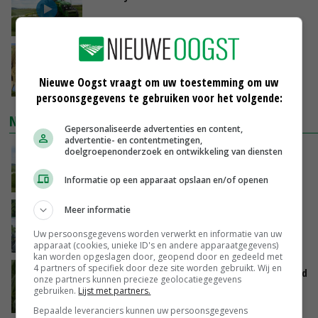
VANDAAG, 10:00
Geen vee meer op Noord-Hollandse zeedijken
door aanhoudende droogte
Nieuwe Oogst vraagt om uw toestemming om uw
VANDAAG, 09:48
persoonsgegevens te gebruiken voor het volgende:
NIEUWSTE VIDEO'S
Gepersonaliseerde advertenties en content,
advertentie- en contentmetingen,
POAH!: John Deere 7730
doelgroepenonderzoek en ontwikkeling van diensten
Informatie op een apparaat opslaan en/of openen
VANDAAG, 10:00
Meer informatie
Oekraïne-vlogger Kees Huizinga: ‘Bezoek van
de ambassade mag zelf groente plukken’
Uw persoonsgegevens worden verwerkt en informatie van uw
GISTEREN, 12:00
apparaat (cookies, unieke ID's en andere apparaatgegevens)
kan worden opgeslagen door, geopend door en gedeeld met
4 partners of specifiek door deze site worden gebruikt. Wij en
Limburgse mais van Frijns doet het verrassend
onze partners kunnen precieze geolocatiegegevens
goed
gebruiken.
Lijst met partners.
GISTEREN, 10:00
Bepaalde leveranciers kunnen uw persoonsgegevens